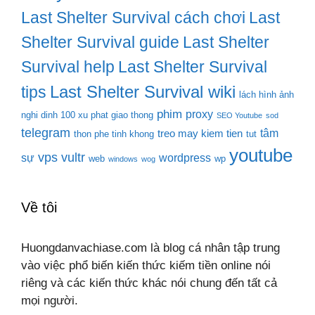
Last Shelter Survival cách chơi
Last
Shelter Survival guide
Last Shelter
Survival help
Last Shelter Survival
Last Shelter Survival wiki
tips
lách hình ảnh
phim
proxy
nghi dinh 100 xu phat giao thong
SEO Youtube
sod
telegram
tâm
treo may kiem tien
thon phe tinh khong
tut
youtube
vps
vultr
sự
wordpress
web
wp
windows
wog
Về tôi
Huongdanvachiase.com là blog cá nhân tập trung
vào việc phổ biến kiến thức kiếm tiền online nói
riêng và các kiến thức khác nói chung đến tất cả
mọi người.