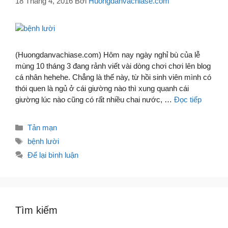
18 Tháng 4, 2016
Bởi
Huongdanvachiase.com
(Huongdanvachiase.com) Hôm nay ngày nghỉ bù của lễ
mùng 10 tháng 3 đang rảnh viết vài dòng chơi chơi lên blog
cá nhân hehehe. Chẳng là thế này, từ hồi sinh viên mình có
thói quen là ngủ ở cái giường nào thì xung quanh cái
giường lúc nào cũng có rất nhiều chai nước, …
Đọc tiếp
Danh
Tản mạn
mục
Thẻ
bệnh lười
Để lại bình luận
Tìm kiếm