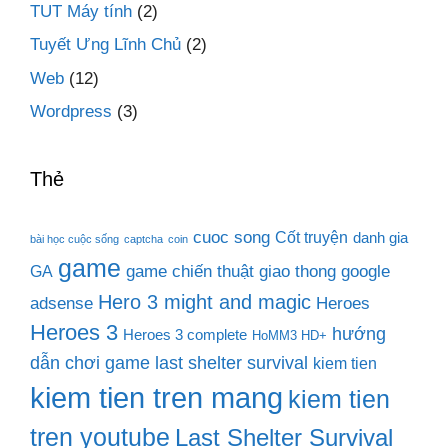
TUT Máy tính
(2)
Tuyết Ưng Lĩnh Chủ
(2)
Web
(12)
Wordpress
(3)
Thẻ
cuoc song
Cốt truyện
danh gia
bài học cuộc sống
captcha
coin
game
game chiến thuật
giao thong
google
GA
Hero 3 might and magic
adsense
Heroes
Heroes 3
hướng
Heroes 3 complete
HoMM3 HD+
dẫn chơi game last shelter survival
kiem tien
kiem tien tren mang
kiem tien
tren youtube
Last Shelter Survival