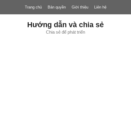
Chuyển
Trang chủ
Bản quyền
Giới thiệu
Liên hệ
đến
nội
dung
Hướng dẫn và chia sẻ
Chia sẻ để phát triển