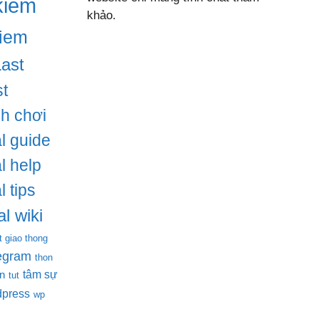
kiem
khảo.
iem
Last
t
ch chơi
l guide
l help
l tips
l wiki
t giao thong
legram
thon
tâm sự
en
tut
dpress
wp