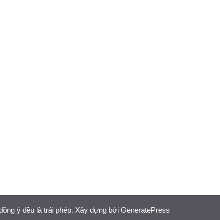
đồng ý đều là trái phép. Xây dựng bởi
GeneratePress