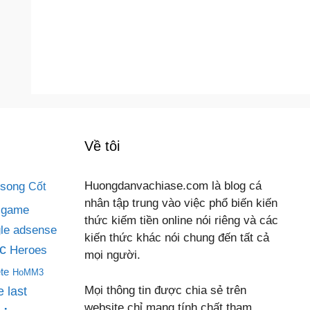
Về tôi
 song
Huongdanvachiase.com là blog cá
Cốt
nhân tập trung vào việc phổ biến kiến
game
thức kiếm tiền online nói riêng và các
le adsense
kiến thức khác nói chung đến tất cả
c
Heroes
mọi người.
te
HoMM3
Mọi thông tin được chia sẻ trên
 last
website chỉ mang tính chất tham