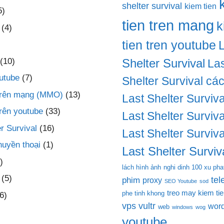
shelter survival
kiem tien
5)
tien tren mang
k
(4)
tien tren youtube
(10)
Shelter Survival
Las
utube
(7)
Shelter Survival cá
 trên mạng (MMO)
(13)
Last Shelter Surviva
trên youtube
(33)
Last Shelter Surviva
r Survival
(16)
Last Shelter Surviva
huyền thoại
(1)
Last Shelter Surviva
)
lách hình ảnh
nghi dinh 100 xu pha
(5)
te
phim
proxy
SEO Youtube
sod
treo may kiem ti
phe tinh khong
6)
vps
vultr
wor
web
windows
wog
youtube