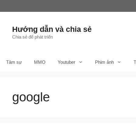
Chuyển
đến
nội
dung
Hướng dẫn và chia sẻ
Chia sẻ để phát triển
Tâm sự
MMO
Youtuber
Phim ảnh
T
google