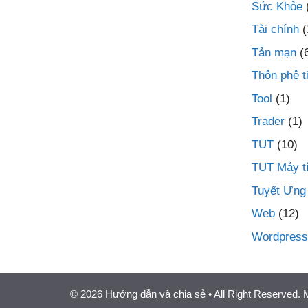
Sức Khỏe
Tài chính
(
Tản mạn
(
Thôn phệ t
Tool
(1)
Trader
(1)
TUT
(10)
TUT Máy t
Tuyết Ưng
Web
(12)
Wordpress
© 2026 Hướng dẫn và chia sẻ
• All Right Reserved.