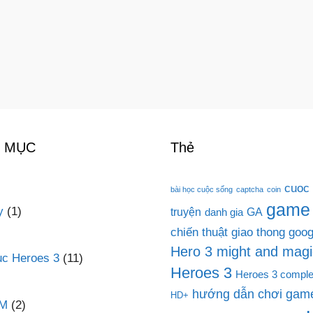
 MỤC
Thẻ
cuoc
bài học cuộc sống
captcha
coin
game
y
(1)
truyện
GA
danh gia
chiến thuật
giao thong
goog
Hero 3 might and magi
c Heroes 3
(11)
Heroes 3
Heroes 3 comple
hướng dẫn chơi game
HD+
PM
(2)