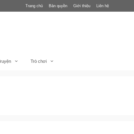
Trang chủ
Bản quyền
Giới thiệu
Liên hệ
ruyện
Trò chơi