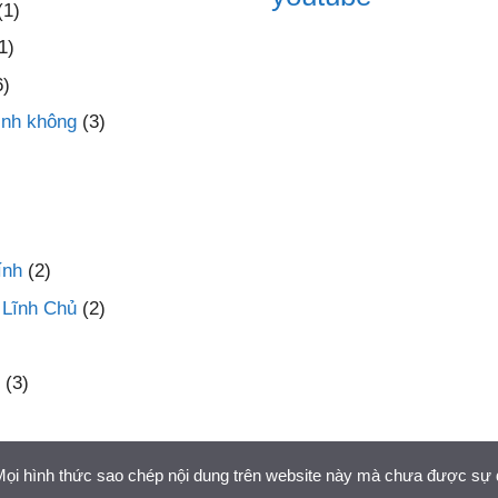
(1)
1)
6)
inh không
(3)
ính
(2)
 Lĩnh Chủ
(2)
(3)
 Mọi hình thức sao chép nội dung trên website này mà chưa được sự 