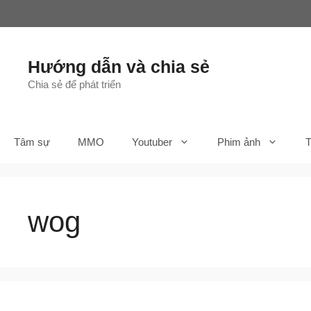
Chuyển
đến
nội
dung
Hướng dẫn và chia sẻ
Chia sẻ để phát triển
Tâm sự
MMO
Youtuber
Phim ảnh
T
wog