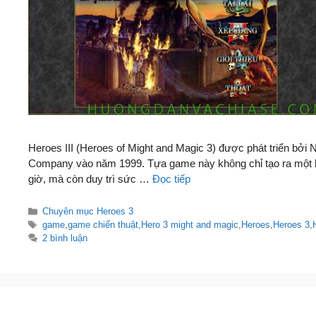
Heroes III (Heroes of Might and Magic 3) được phát triển bở
Company vào năm 1999. Tựa game này không chỉ tạo ra một bước
giờ, mà còn duy trì sức …
Đọc tiếp
Danh
Chuyên mục Heroes 3
mục
Thẻ
game
,
game chiến thuật
,
Hero 3 might and magic
,
Heroes
,
Heroes 3
,
2 bình luận