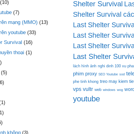
(10)
Shelter Survival
Las
utube
(7)
Shelter Survival cá
 trên mạng (MMO)
(13)
Last Shelter Surviva
trên youtube
(33)
Last Shelter Surviva
r Survival
(16)
Last Shelter Surviva
huyền thoại
(1)
Last Shelter Surviva
)
lách hình ảnh
nghi dinh 100 xu pha
(5)
te
phim
proxy
SEO Youtube
sod
treo may kiem ti
phe tinh khong
6)
vps
vultr
wor
web
windows
wog
youtube
(1)
1)
6)
inh không
(3)