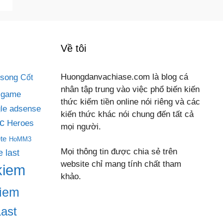
Về tôi
 song
Huongdanvachiase.com là blog cá
Cốt
nhân tập trung vào việc phổ biến kiến
game
thức kiếm tiền online nói riêng và các
le adsense
kiến thức khác nói chung đến tất cả
c
Heroes
mọi người.
te
HoMM3
Mọi thông tin được chia sẻ trên
 last
website chỉ mang tính chất tham
kiem
khảo.
iem
Last