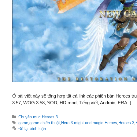
Ở bài viết này sẽ tổng hợp tất cả link các phiên bản Heroes 
3.57, WOG 3.58, SOD, HD mod, Tiếng viết, Android, ERA..)
Danh
Chuyên mục Heroes 3
mục
Thẻ
game
,
game chiến thuật
,
Hero 3 might and magic
,
Heroes
,
Heroes 3
,
Để lại bình luận