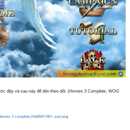
trước đây và sau này để tiện theo dõi. (Heroes 3 Complete, WOG
Heroes 3 complete
,
HoMM3 HD+
,
sod
,
wog