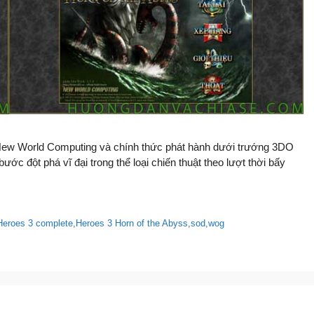
i New World Computing và chính thức phát hành dưới trướng 3DO
 đột phá vĩ đại trong thể loại chiến thuật theo lượt thời bấy
Heroes 3 complete
,
Heroes 3 Horn of the Abyss
,
sod
,
wog