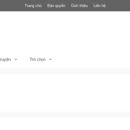
Trang chủ
Bản quyền
Giới thiệu
Liên hệ
ruyện
Trò chơi