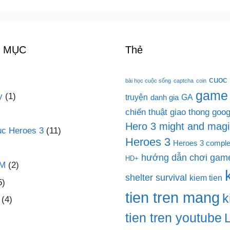
 MỤC
Thẻ
cuoc
bài học cuộc sống
captcha
coin
game
y
(1)
truyện
GA
danh gia
chiến thuật
giao thong
goog
Hero 3 might and magi
c Heroes 3
(11)
Heroes 3
Heroes 3 comple
hướng dẫn chơi game
HD+
PM
(2)
shelter survival
kiem tien
5)
tien tren mang
k
(4)
tien tren youtube