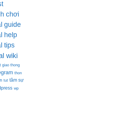
t
ch chơi
l guide
l help
l tips
l wiki
t giao thong
legram
thon
tâm sự
en
tut
dpress
wp