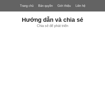
Chuyển
Trang chủ
Bản quyền
Giới thiệu
Liên hệ
đến
nội
dung
Hướng dẫn và chia sẻ
Chia sẻ để phát triển