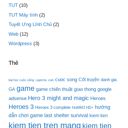
TUT
(10)
TUT Máy tính
(2)
Tuyết Ưng Lĩnh Chủ
(2)
Web
(12)
Wordpress
(3)
Thẻ
cuoc song
Cốt truyện
danh gia
bài học cuộc sống
captcha
coin
game
game chiến thuật
giao thong
google
GA
Hero 3 might and magic
adsense
Heroes
Heroes 3
hướng
Heroes 3 complete
HoMM3 HD+
dẫn chơi game last shelter survival
kiem tien
kiem tien tren mang
kiem tien