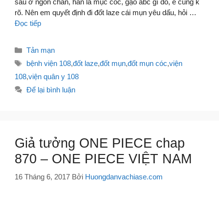
sau ở ngón chân, hẳn là mục cóc, gạo abc gì đó, e cũng k
rõ. Nên em quyết định đi đốt laze cái mụn yêu dấu, hỏi …
Đọc tiếp
Danh
Tản mạn
mục
Thẻ
bệnh viện 108
,
đốt laze
,
đốt mụn
,
đốt mụn cóc
,
viện
108
,
viện quân y 108
Để lại bình luận
Giả tưởng ONE PIECE chap
870 – ONE PIECE VIỆT NAM
16 Tháng 6, 2017
Bởi
Huongdanvachiase.com