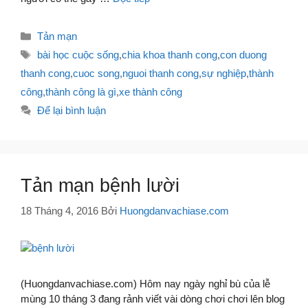
Danh
Tản mạn
mục
Thẻ
bài học cuộc sống
,
chia khoa thanh cong
,
con duong
thanh cong
,
cuoc song
,
nguoi thanh cong
,
sự nghiệp
,
thành
công
,
thành công là gì
,
xe thành công
Để lại bình luận
Tản mạn bệnh lười
18 Tháng 4, 2016
Bởi
Huongdanvachiase.com
(Huongdanvachiase.com) Hôm nay ngày nghỉ bù của lễ
mùng 10 tháng 3 đang rảnh viết vài dòng chơi chơi lên blog