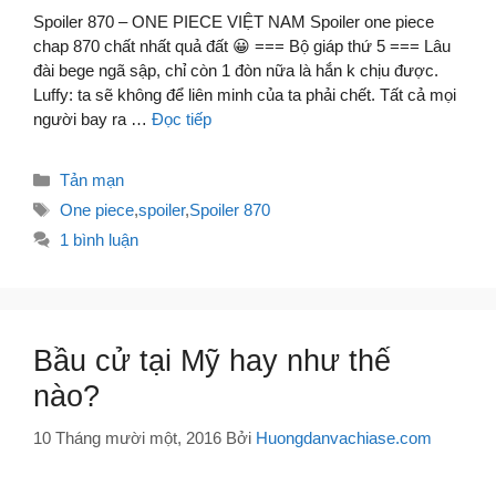
Spoiler 870 – ONE PIECE VIỆT NAM Spoiler one piece
chap 870 chất nhất quả đất 😀 === Bộ giáp thứ 5 === Lâu
đài bege ngã sập, chỉ còn 1 đòn nữa là hắn k chịu được.
Luffy: ta sẽ không để liên minh của ta phải chết. Tất cả mọi
người bay ra …
Đọc tiếp
Danh
Tản mạn
mục
Thẻ
One piece
,
spoiler
,
Spoiler 870
1 bình luận
Bầu cử tại Mỹ hay như thế
nào?
10 Tháng mười một, 2016
Bởi
Huongdanvachiase.com