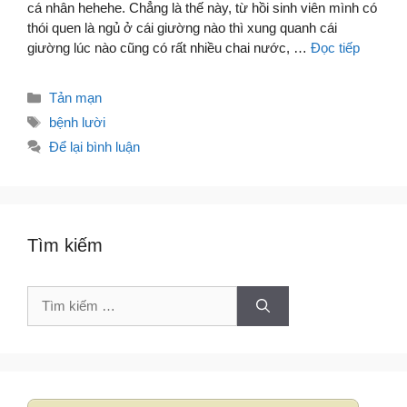
cá nhân hehehe. Chẳng là thế này, từ hồi sinh viên mình có
thói quen là ngủ ở cái giường nào thì xung quanh cái
giường lúc nào cũng có rất nhiều chai nước, …
Đọc tiếp
Danh
Tản mạn
mục
Thẻ
bệnh lười
Để lại bình luận
Tìm kiếm
Tìm
kiếm
cho: