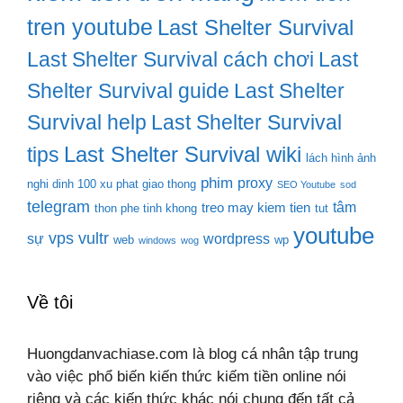
tren youtube
Last Shelter Survival
Last Shelter Survival cách chơi
Last
Shelter Survival guide
Last Shelter
Survival help
Last Shelter Survival
Last Shelter Survival wiki
tips
lách hình ảnh
phim
proxy
nghi dinh 100 xu phat giao thong
SEO Youtube
sod
telegram
tâm
treo may kiem tien
thon phe tinh khong
tut
youtube
vps
vultr
sự
wordpress
web
wp
windows
wog
Về tôi
Huongdanvachiase.com là blog cá nhân tập trung
vào việc phổ biến kiến thức kiếm tiền online nói
riêng và các kiến thức khác nói chung đến tất cả