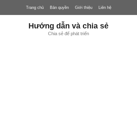
Chuyển
Trang chủ
Bản quyền
Giới thiệu
Liên hệ
đến
nội
dung
Hướng dẫn và chia sẻ
Chia sẻ để phát triển