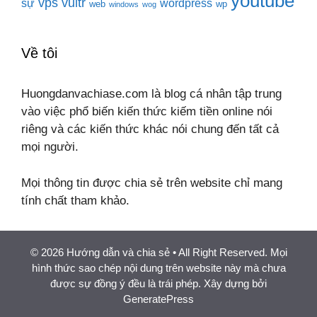
youtube
vps
vultr
sự
wordpress
web
wp
windows
wog
Về tôi
Huongdanvachiase.com là blog cá nhân tập trung
vào việc phổ biến kiến thức kiếm tiền online nói
riêng và các kiến thức khác nói chung đến tất cả
mọi người.
Mọi thông tin được chia sẻ trên website chỉ mang
tính chất tham khảo.
© 2026 Hướng dẫn và chia sẻ
• All Right Reserved. Mọi
hình thức sao chép nội dung trên website này mà chưa
được sự đồng ý đều là trái phép. Xây dựng bởi
GeneratePress