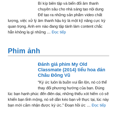
Bí kíp biên tập và biến đổi âm thanh
chuyên sâu cho nhà sáng tạo nội dung
Để tạo ra những sản phẩm video chất
lượng, việc xử lý âm thanh hậu kỳ là một kỹ năng cực kỳ
quan trọng. Anh em nào đang tập tành làm content chắc
hẳn không lạ gì những …
Đọc tiếp
Phim ảnh
Đánh giá phim My Old
Classmate (2014) tiểu hoa đán
Châu Đông Vũ
“Ký ức luôn là buồn vui lẫn lộn, nó có thể
thay đổi phương hướng của bạn. Đúng
lúc bạn hạnh phúc đến điên dại, những thiếu xót hiếm có sẽ
khiến bạn tỉnh mộng, nó sẽ dần kéo bạn về thực tại, lúc này
bạn mới cảm nhận được ký ức.” Đoạn hồi ức …
Đọc tiếp