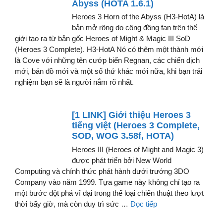
Abyss (HOTA 1.6.1)
Heroes 3 Horn of the Abyss (H3-HotA) là
bản mở rộng do cộng đồng fan trên thế
giới tạo ra từ bản gốc Heroes of Might & Magic III SoD
(Heroes 3 Complete). H3-HotA Nó có thêm một thành mới
là Cove với những tên cướp biển Regnan, các chiến dịch
mới, bản đồ mới và một số thứ khác mới nữa, khi bạn trải
nghiệm bạn sẽ là người nắm rõ nhất.
[1 LINK] Giới thiệu Heroes 3
tiếng việt (Heroes 3 Complete,
SOD, WOG 3.58f, HOTA)
Heroes III (Heroes of Might and Magic 3)
được phát triển bởi New World
Computing và chính thức phát hành dưới trướng 3DO
Company vào năm 1999. Tựa game này không chỉ tạo ra
một bước đột phá vĩ đại trong thể loại chiến thuật theo lượt
thời bấy giờ, mà còn duy trì sức …
Đọc tiếp