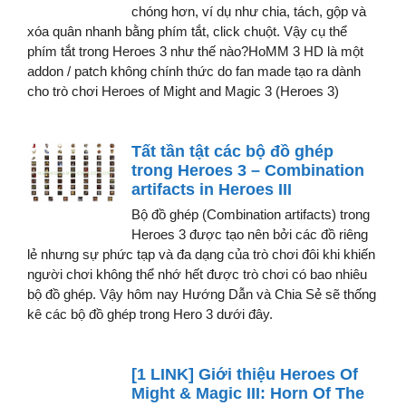
chóng hơn, ví dụ như chia, tách, gộp và
xóa quân nhanh bằng phím tắt, click chuột. Vậy cụ thể
phím tắt trong Heroes 3 như thế nào?HoMM 3 HD là một
addon / patch không chính thức do fan made tạo ra dành
cho trò chơi Heroes of Might and Magic 3 (Heroes 3)
Tất tần tật các bộ đồ ghép
trong Heroes 3 – Combination
artifacts in Heroes III
Bộ đồ ghép (Combination artifacts) trong
Heroes 3 được tạo nên bởi các đồ riêng
lẻ nhưng sự phức tạp và đa dạng của trò chơi đôi khi khiến
người chơi không thể nhớ hết được trò chơi có bao nhiêu
bộ đồ ghép. Vậy hôm nay Hướng Dẫn và Chia Sẻ sẽ thống
kê các bộ đồ ghép trong Hero 3 dưới đây.
[1 LINK] Giới thiệu Heroes Of
Might & Magic III: Horn Of The