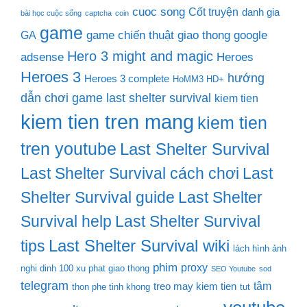
cuoc song
Cốt truyện
danh gia
bài học cuộc sống
captcha
coin
game
game chiến thuật
giao thong
google
GA
Hero 3 might and magic
adsense
Heroes
Heroes 3
hướng
Heroes 3 complete
HoMM3 HD+
dẫn chơi game last shelter survival
kiem tien
kiem tien tren mang
kiem tien
tren youtube
Last Shelter Survival
Last Shelter Survival cách chơi
Last
Shelter Survival guide
Last Shelter
Survival help
Last Shelter Survival
Last Shelter Survival wiki
tips
lách hình ảnh
phim
proxy
nghi dinh 100 xu phat giao thong
SEO Youtube
sod
telegram
tâm
treo may kiem tien
thon phe tinh khong
tut