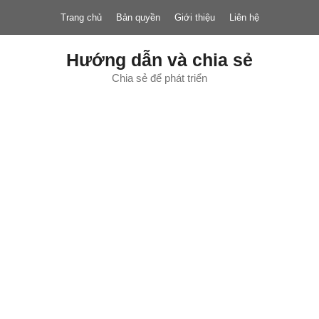
Chuyển
Trang chủ
Bản quyền
Giới thiệu
Liên hệ
đến
nội
dung
Hướng dẫn và chia sẻ
Chia sẻ để phát triển