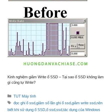
Kinh nghiệm giảm Write ổ SSD – Tại sao ổ SSD không làm
gì cũng tự Write?
Danh
TUT Máy tính
mục
Thẻ
đọc ghi ổ ssd
,
giảm số lần ghi ổ ssd
,
giảm write ssd
,
nên
biết khi sử dụng ổ SSD
,
ổ ssd
,
ssd
,
tác dụng của Windows