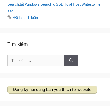
Search
,
tắt Windows Search ổ SSD
,
Total Host Writes
,
write
ssd
Để lại bình luận
Tìm kiếm
Tìm
kiếm
cho:
Đăng ký nội dung bạn yêu thích từ website