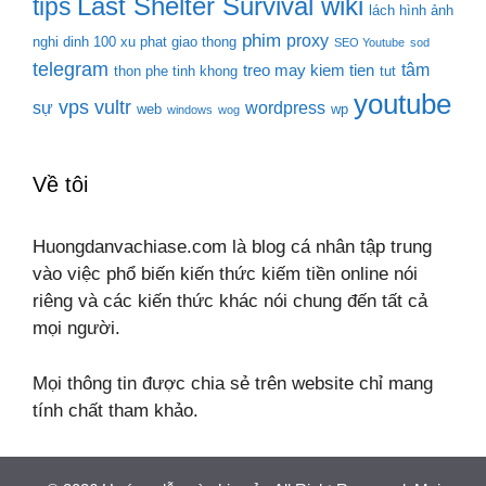
Last Shelter Survival wiki
tips
lách hình ảnh
phim
proxy
nghi dinh 100 xu phat giao thong
SEO Youtube
sod
telegram
tâm
treo may kiem tien
thon phe tinh khong
tut
youtube
vps
vultr
sự
wordpress
web
wp
windows
wog
Về tôi
Huongdanvachiase.com là blog cá nhân tập trung
vào việc phổ biến kiến thức kiếm tiền online nói
riêng và các kiến thức khác nói chung đến tất cả
mọi người.
Mọi thông tin được chia sẻ trên website chỉ mang
tính chất tham khảo.