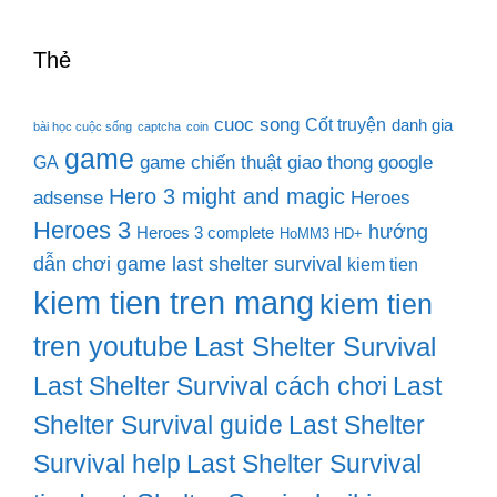
Thẻ
cuoc song
Cốt truyện
danh gia
bài học cuộc sống
captcha
coin
game
game chiến thuật
giao thong
google
GA
Hero 3 might and magic
adsense
Heroes
Heroes 3
hướng
Heroes 3 complete
HoMM3 HD+
dẫn chơi game last shelter survival
kiem tien
kiem tien tren mang
kiem tien
tren youtube
Last Shelter Survival
Last Shelter Survival cách chơi
Last
Shelter Survival guide
Last Shelter
Survival help
Last Shelter Survival