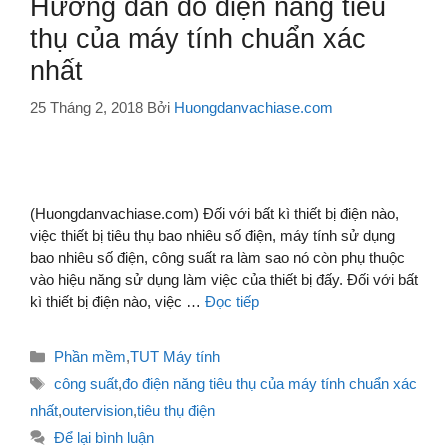
Hướng dẫn đo điện năng tiêu
thụ của máy tính chuẩn xác
nhất
25 Tháng 2, 2018
Bởi
Huongdanvachiase.com
(Huongdanvachiase.com) Đối với bất kì thiết bị điện nào,
việc thiết bị tiêu thụ bao nhiêu số điện, máy tính sử dụng
bao nhiêu số điện, công suất ra làm sao nó còn phụ thuộc
vào hiệu năng sử dụng làm việc của thiết bị đấy. Đối với bất
kì thiết bị điện nào, việc …
Đọc tiếp
Danh
Phần mềm
,
TUT Máy tính
mục
Thẻ
công suất
,
đo điện năng tiêu thụ của máy tính chuẩn xác
nhất
,
outervision
,
tiêu thụ điện
Để lại bình luận