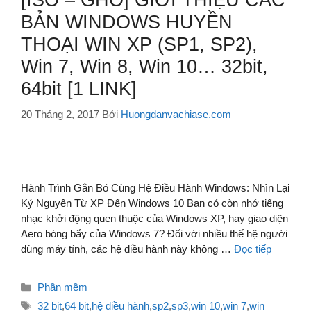
BẢN WINDOWS HUYỀN
THOẠI WIN XP (SP1, SP2),
Win 7, Win 8, Win 10… 32bit,
64bit [1 LINK]
20 Tháng 2, 2017
Bởi
Huongdanvachiase.com
Hành Trình Gắn Bó Cùng Hệ Điều Hành Windows: Nhìn Lại
Kỷ Nguyên Từ XP Đến Windows 10 Bạn có còn nhớ tiếng
nhạc khởi động quen thuộc của Windows XP, hay giao diện
Aero bóng bẩy của Windows 7? Đối với nhiều thế hệ người
dùng máy tính, các hệ điều hành này không …
Đọc tiếp
Danh
Phần mềm
mục
Thẻ
32 bit
,
64 bit
,
hệ điều hành
,
sp2
,
sp3
,
win 10
,
win 7
,
win