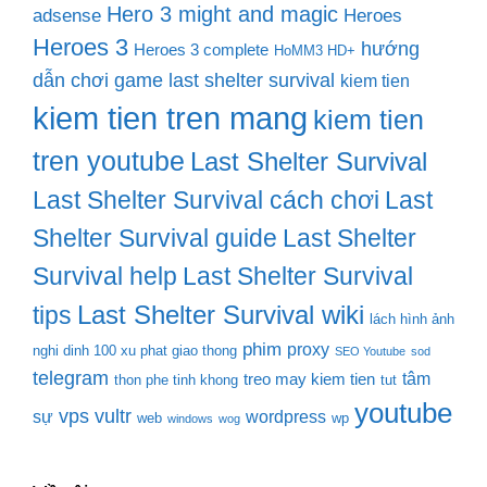
Hero 3 might and magic
adsense
Heroes
Heroes 3
hướng
Heroes 3 complete
HoMM3 HD+
dẫn chơi game last shelter survival
kiem tien
kiem tien tren mang
kiem tien
tren youtube
Last Shelter Survival
Last Shelter Survival cách chơi
Last
Shelter Survival guide
Last Shelter
Survival help
Last Shelter Survival
Last Shelter Survival wiki
tips
lách hình ảnh
phim
proxy
nghi dinh 100 xu phat giao thong
SEO Youtube
sod
telegram
tâm
treo may kiem tien
thon phe tinh khong
tut
youtube
vps
vultr
sự
wordpress
web
wp
windows
wog