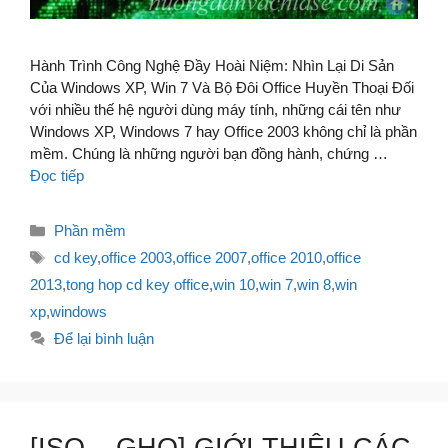
Hành Trình Công Nghệ Đầy Hoài Niệm: Nhìn Lại Di Sản
Của Windows XP, Win 7 Và Bộ Đôi Office Huyền Thoại Đối
với nhiều thế hệ người dùng máy tính, những cái tên như
Windows XP, Windows 7 hay Office 2003 không chỉ là phần
mềm. Chúng là những người bạn đồng hành, chứng …
Đọc tiếp
Danh
Phần mềm
mục
Thẻ
cd key
,
office 2003
,
office 2007
,
office 2010
,
office
2013
,
tong hop cd key office
,
win 10
,
win 7
,
win 8
,
win
xp
,
windows
Để lại bình luận
[ISO – GHO] GIỚI THIỆU CÁC