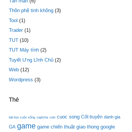
Tản mạn
(6)
Thôn phệ tinh không
(3)
Tool
(1)
Trader
(1)
TUT
(10)
TUT Máy tính
(2)
Tuyết Ưng Lĩnh Chủ
(2)
Web
(12)
Wordpress
(3)
Thẻ
cuoc song
Cốt truyện
danh gia
bài học cuộc sống
captcha
coin
game
game chiến thuật
giao thong
google
GA