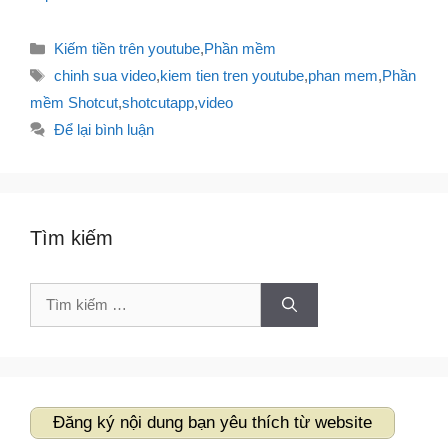
Danh
Kiếm tiền trên youtube
,
Phần mềm
mục
Thẻ
chinh sua video
,
kiem tien tren youtube
,
phan mem
,
Phần
mềm Shotcut
,
shotcutapp
,
video
Để lại bình luận
Tìm kiếm
Tìm
kiếm
cho:
Đăng ký nội dung bạn yêu thích từ website