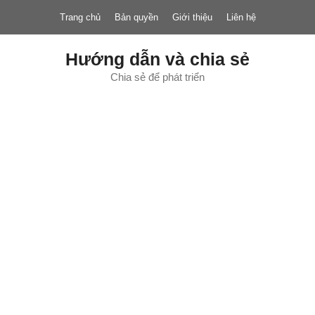
Chuyển
Trang chủ
Bản quyền
Giới thiệu
Liên hệ
đến
nội
dung
Hướng dẫn và chia sẻ
Chia sẻ để phát triển