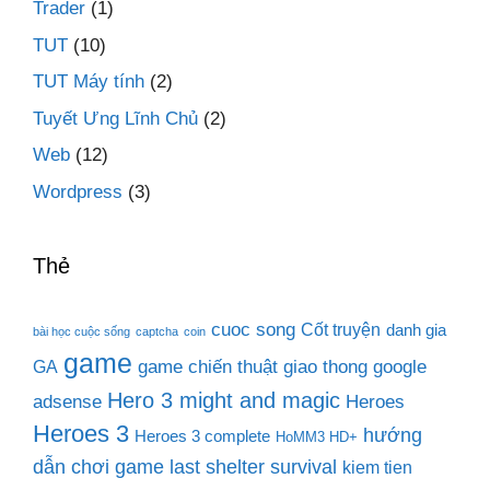
Trader
(1)
TUT
(10)
TUT Máy tính
(2)
Tuyết Ưng Lĩnh Chủ
(2)
Web
(12)
Wordpress
(3)
Thẻ
cuoc song
Cốt truyện
danh gia
bài học cuộc sống
captcha
coin
game
game chiến thuật
giao thong
google
GA
Hero 3 might and magic
adsense
Heroes
Heroes 3
hướng
Heroes 3 complete
HoMM3 HD+
dẫn chơi game last shelter survival
kiem tien