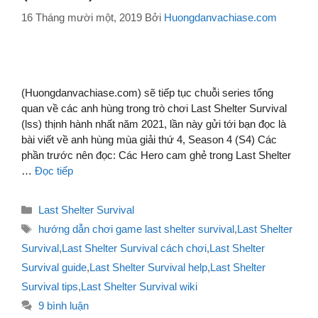
16 Tháng mười một, 2019
Bởi
Huongdanvachiase.com
(Huongdanvachiase.com) sẽ tiếp tục chuỗi series tổng
quan về các anh hùng trong trò chơi Last Shelter Survival
(lss) thịnh hành nhất năm 2021, lần này gửi tới bạn đọc là
bài viết về anh hùng mùa giải thứ 4, Season 4 (S4) Các
phần trước nên đọc: Các Hero cam ghẻ trong Last Shelter
…
Đọc tiếp
Danh
Last Shelter Survival
mục
Thẻ
hướng dẫn chơi game last shelter survival
,
Last Shelter
Survival
,
Last Shelter Survival cách chơi
,
Last Shelter
Survival guide
,
Last Shelter Survival help
,
Last Shelter
Survival tips
,
Last Shelter Survival wiki
9 bình luận