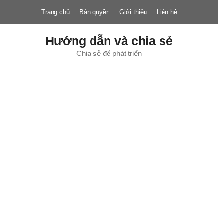
Chuyển
Trang chủ
Bản quyền
Giới thiệu
Liên hệ
đến
nội
dung
Hướng dẫn và chia sẻ
Chia sẻ để phát triển