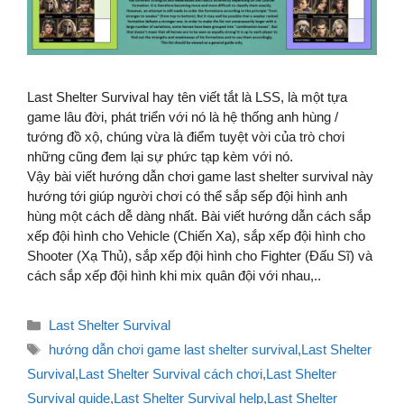
Last Shelter Survival hay tên viết tắt là LSS, là một tựa
game lâu đời, phát triển với nó là hệ thống anh hùng /
tướng đồ xộ, chúng vừa là điểm tuyệt vời của trò chơi
những cũng đem lại sự phức tạp kèm với nó.
Vậy bài viết hướng dẫn chơi game last shelter survival này
hướng tới giúp người chơi có thể sắp sếp đội hình anh
hùng một cách dễ dàng nhất. Bài viết hướng dẫn cách sắp
xếp đội hình cho Vehicle (Chiến Xa), sắp xếp đội hình cho
Shooter (Xạ Thủ), sắp xếp đội hình cho Fighter (Đấu Sĩ) và
cách sắp xếp đội hình khi mix quân đội với nhau,..
Danh
Last Shelter Survival
mục
Thẻ
hướng dẫn chơi game last shelter survival
,
Last Shelter
Survival
,
Last Shelter Survival cách chơi
,
Last Shelter
Survival guide
,
Last Shelter Survival help
,
Last Shelter