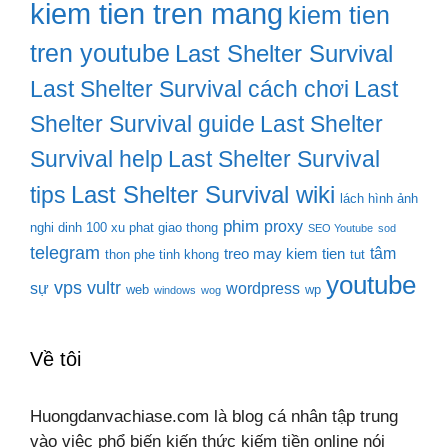
kiem tien tren mang
kiem tien
tren youtube
Last Shelter Survival
Last Shelter Survival cách chơi
Last
Shelter Survival guide
Last Shelter
Survival help
Last Shelter Survival
Last Shelter Survival wiki
tips
lách hình ảnh
phim
proxy
nghi dinh 100 xu phat giao thong
SEO Youtube
sod
telegram
tâm
treo may kiem tien
thon phe tinh khong
tut
youtube
vps
vultr
sự
wordpress
web
wp
windows
wog
Về tôi
Huongdanvachiase.com là blog cá nhân tập trung
vào việc phổ biến kiến thức kiếm tiền online nói