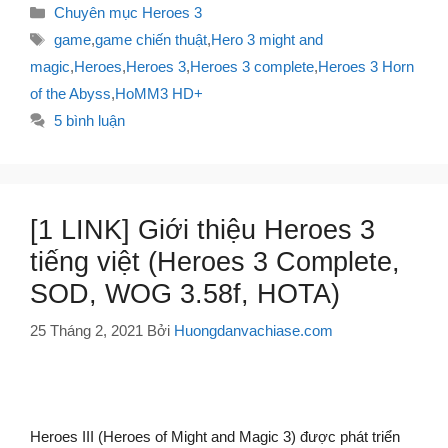
Danh
Chuyên mục Heroes 3
mục
Thẻ
game
,
game chiến thuật
,
Hero 3 might and
magic
,
Heroes
,
Heroes 3
,
Heroes 3 complete
,
Heroes 3 Horn
of the Abyss
,
HoMM3 HD+
5 bình luận
[1 LINK] Giới thiệu Heroes 3
tiếng việt (Heroes 3 Complete,
SOD, WOG 3.58f, HOTA)
25 Tháng 2, 2021
Bởi
Huongdanvachiase.com
Heroes III (Heroes of Might and Magic 3) được phát triển