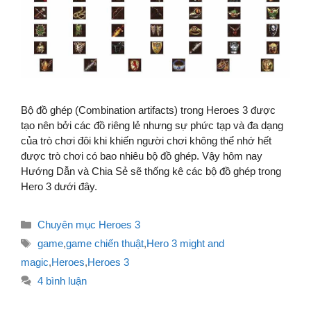
Bộ đồ ghép (Combination artifacts) trong Heroes 3 được
tạo nên bởi các đồ riêng lẻ nhưng sự phức tạp và đa dạng
của trò chơi đôi khi khiến người chơi không thể nhớ hết
được trò chơi có bao nhiêu bộ đồ ghép. Vậy hôm nay
Hướng Dẫn và Chia Sẻ sẽ thống kê các bộ đồ ghép trong
Hero 3 dưới đây.
Danh
Chuyên mục Heroes 3
mục
Thẻ
game
,
game chiến thuật
,
Hero 3 might and
magic
,
Heroes
,
Heroes 3
4 bình luận