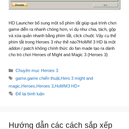
HD Launcher bổ sung một số phím tắt giúp quá trình chơi
game diễn ra nhanh chóng hơn, ví dụ như chia, tách, gộp
và xóa quân nhanh bằng phím tắt, click chuột. Vậy cụ thể
phím tắt trong Heroes 3 như thế nào?HoMM 3 HD là một
addon / patch không chính thức do fan made tạo ra dành
cho trò chơi Heroes of Might and Magic 3 (Heroes 3)
Danh
Chuyên mục Heroes 3
mục
Thẻ
game
,
game chiến thuật
,
Hero 3 might and
magic
,
Heroes
,
Heroes 3
,
HoMM3 HD+
Để lại bình luận
Hướng dẫn các cách sắp xếp