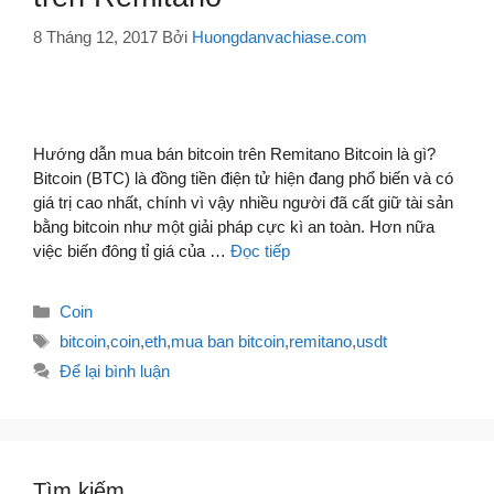
8 Tháng 12, 2017
Bởi
Huongdanvachiase.com
Hướng dẫn mua bán bitcoin trên Remitano Bitcoin là gì?
Bitcoin (BTC) là đồng tiền điện tử hiện đang phổ biến và có
giá trị cao nhất, chính vì vậy nhiều người đã cất giữ tài sản
bằng bitcoin như một giải pháp cực kì an toàn. Hơn nữa
việc biến đông tỉ giá của …
Đọc tiếp
Danh
Coin
mục
Thẻ
bitcoin
,
coin
,
eth
,
mua ban bitcoin
,
remitano
,
usdt
Để lại bình luận
Tìm kiếm