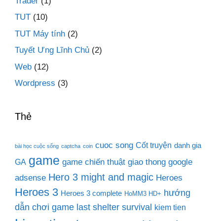
Trader
(1)
TUT
(10)
TUT Máy tính
(2)
Tuyết Ưng Lĩnh Chủ
(2)
Web
(12)
Wordpress
(3)
Thẻ
cuoc song
Cốt truyện
danh gia
bài học cuộc sống
captcha
coin
game
game chiến thuật
giao thong
google
GA
Hero 3 might and magic
adsense
Heroes
Heroes 3
hướng
Heroes 3 complete
HoMM3 HD+
dẫn chơi game last shelter survival
kiem tien