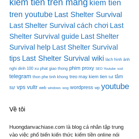
kiem tien tren mang
kiem tien
tren youtube
Last Shelter Survival
Last Shelter Survival cách chơi
Last
Shelter Survival guide
Last Shelter
Survival help
Last Shelter Survival
Last Shelter Survival wiki
tips
lách hình ảnh
phim
proxy
nghi dinh 100 xu phat giao thong
SEO Youtube
sod
telegram
tâm
treo may kiem tien
thon phe tinh khong
tut
youtube
vps
vultr
sự
wordpress
web
wp
windows
wog
Về tôi
Huongdanvachiase.com là blog cá nhân tập trung
vào việc phổ biến kiến thức kiếm tiền online nói