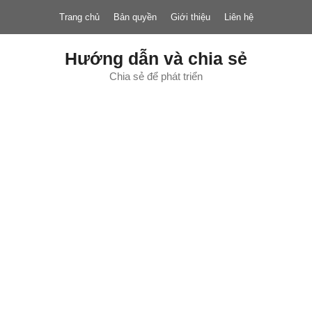
Chuyển
Trang chủ
Bản quyền
Giới thiệu
Liên hệ
đến
nội
dung
Hướng dẫn và chia sẻ
Chia sẻ để phát triển