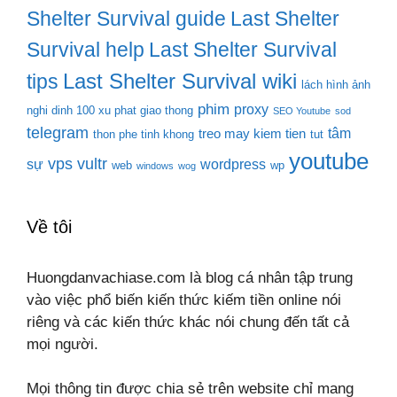
Shelter Survival guide
Last Shelter
Survival help
Last Shelter Survival
Last Shelter Survival wiki
tips
lách hình ảnh
phim
proxy
nghi dinh 100 xu phat giao thong
SEO Youtube
sod
telegram
tâm
treo may kiem tien
thon phe tinh khong
tut
youtube
vps
vultr
sự
wordpress
web
wp
windows
wog
Về tôi
Huongdanvachiase.com là blog cá nhân tập trung
vào việc phổ biến kiến thức kiếm tiền online nói
riêng và các kiến thức khác nói chung đến tất cả
mọi người.
Mọi thông tin được chia sẻ trên website chỉ mang