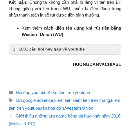
Kết luận:
Chúng ta không cần phải lo lắng vì tên trên Bill
không giống với tên trong WU, miễn là điền đúng trong
phần thanh toán là sẽ rút được tiền bình thường.
Xem thêm
cách điền tên đúng khi rút tiền bằng
Western Union (WU)
1001 câu hỏi hay gặp về youtube
Đăng nhập nhiều tài khoản Google
HUONGDANVACHIASE
Adsense trên 1 máy tinh, 1 IP có
làm sao không?
Có phải cứ unlisted rồi mua view là
lên top?
Danh
Hướng dẫn đặt mật khẩu cho trang
Hỏi đáp youtube
,
Kiếm tiền trên youtube
mục
Google Plus (update 14/09/2016)
Thẻ
GA
,
google adsense
,
kiem tien
,
kiem tien tren mang
,
kiem
Hướng dẫn chuyển chủ sở hữu
tien tren youtube
,
tên hóa đơn
,
Western Union
trang, kênh youtube khi không
Điều
Giới thiệu những tựa game bóng đá hay nhất năm 2016
nhận được email
hướng
(Mobile & PC)
Google Adsense sau khi PIP thì
bài