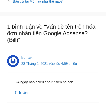
bao lâu sẽ PI?
Bầu cử tại Mỹ hay như thế nào?
viết
Chính xác thì bao giờ Google
Adsense thanh toán?
1 bình luận về “Vấn đề tên trên hóa
đơn nhận tiền Google Adsense?
(Bill)”
bui lan
28 Tháng 2, 2021 vào lúc 4:59 chiều
GA ngay bao nhieu cho rut tien ha ban
Bình luận