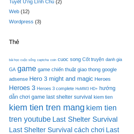
Tuyết Ưng Lĩnh Chủ
(2)
Web
(12)
Wordpress
(3)
Thẻ
cuoc song
Cốt truyện
danh gia
bài học cuộc sống
captcha
coin
game
game chiến thuật
giao thong
google
GA
Hero 3 might and magic
adsense
Heroes
Heroes 3
hướng
Heroes 3 complete
HoMM3 HD+
dẫn chơi game last shelter survival
kiem tien
kiem tien tren mang
kiem tien
tren youtube
Last Shelter Survival
Last Shelter Survival cách chơi
Last