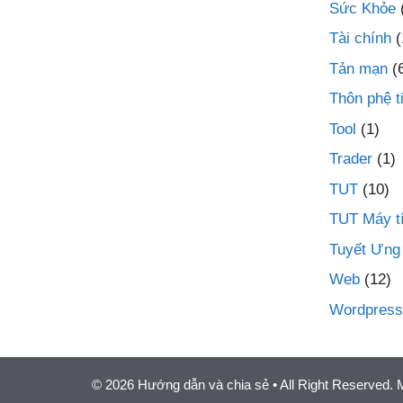
Sức Khỏe
Tài chính
(
Tản mạn
(
Thôn phệ t
Tool
(1)
Trader
(1)
TUT
(10)
TUT Máy t
Tuyết Ưng
Web
(12)
Wordpress
© 2026 Hướng dẫn và chia sẻ
• All Right Reserved.