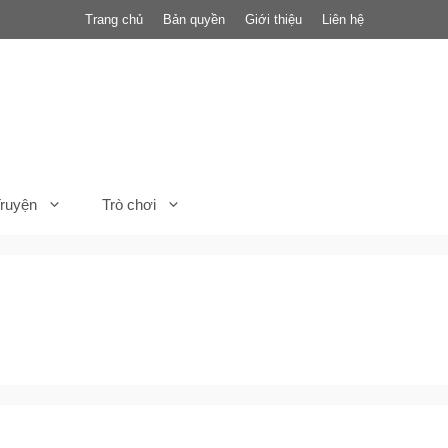
Trang chủ
Bản quyền
Giới thiệu
Liên hệ
ruyện
Trò chơi