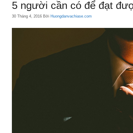
5 người cần có để đạt đư
30 Tháng 4, 2016
Bởi
Huongdanvachiase.com