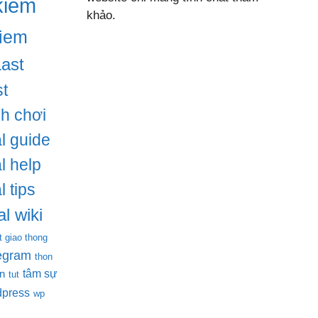
kiem
khảo.
iem
Last
t
ch chơi
l guide
l help
l tips
l wiki
t giao thong
legram
thon
tâm sự
en
tut
dpress
wp