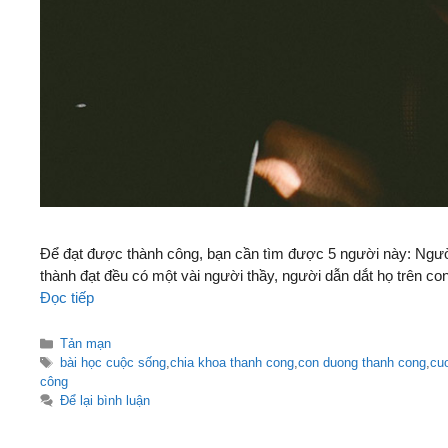
Để đạt được thành công, bạn cần tìm được 5 người này: Người
thành đạt đều có một vài người thầy, người dẫn dắt họ trên co
Đọc tiếp
Danh
Tản mạn
mục
Thẻ
bài học cuộc sống
,
chia khoa thanh cong
,
con duong thanh cong
,
cu
công
Để lại bình luận