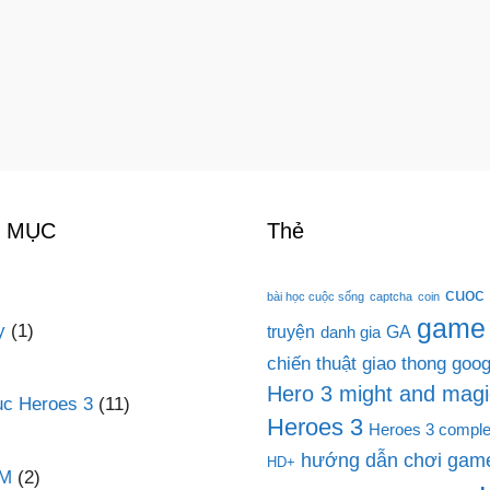
 MỤC
Thẻ
cuoc
bài học cuộc sống
captcha
coin
game
y
(1)
truyện
GA
danh gia
chiến thuật
giao thong
goog
Hero 3 might and magi
c Heroes 3
(11)
Heroes 3
Heroes 3 comple
hướng dẫn chơi game
HD+
PM
(2)