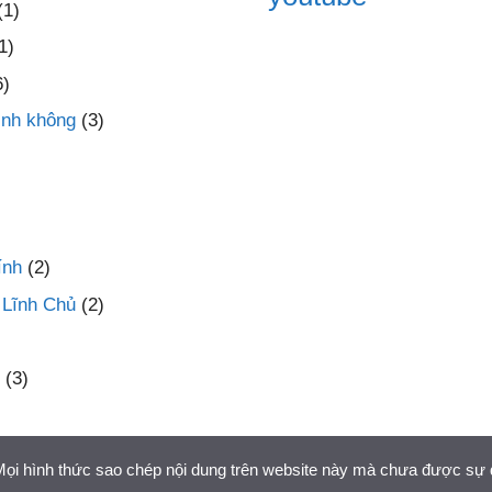
(1)
1)
6)
inh không
(3)
ính
(2)
 Lĩnh Chủ
(2)
(3)
 Mọi hình thức sao chép nội dung trên website này mà chưa được sự 