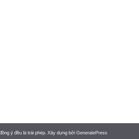
đồng ý đều là trái phép. Xây dựng bởi
GeneratePress