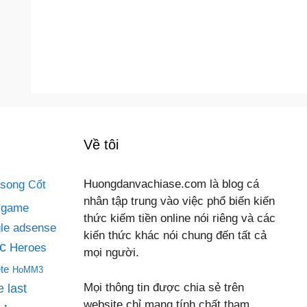
Về tôi
 song
Huongdanvachiase.com là blog cá
Cốt
nhân tập trung vào việc phổ biến kiến
game
thức kiếm tiền online nói riêng và các
le adsense
kiến thức khác nói chung đến tất cả
c
Heroes
mọi người.
te
HoMM3
Mọi thông tin được chia sẻ trên
 last
website chỉ mang tính chất tham