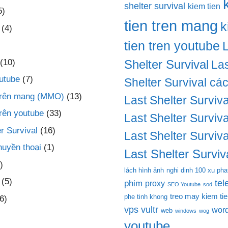
shelter survival
kiem tien
5)
tien tren mang
k
(4)
tien tren youtube
(10)
Shelter Survival
Las
utube
(7)
Shelter Survival cá
 trên mạng (MMO)
(13)
Last Shelter Surviva
trên youtube
(33)
Last Shelter Surviva
r Survival
(16)
Last Shelter Surviva
huyền thoại
(1)
Last Shelter Surviva
)
lách hình ảnh
nghi dinh 100 xu pha
(5)
te
phim
proxy
SEO Youtube
sod
treo may kiem ti
phe tinh khong
6)
vps
vultr
wor
web
windows
wog
youtube