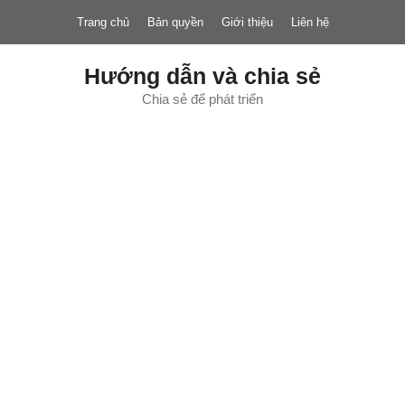
Chuyển
Trang chủ
Bản quyền
Giới thiệu
Liên hệ
đến
nội
dung
Hướng dẫn và chia sẻ
Chia sẻ để phát triển