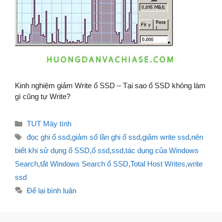
Kinh nghiệm giảm Write ổ SSD – Tại sao ổ SSD không làm
gì cũng tự Write?
Danh
TUT Máy tính
mục
Thẻ
đọc ghi ổ ssd
,
giảm số lần ghi ổ ssd
,
giảm write ssd
,
nên
biết khi sử dụng ổ SSD
,
ổ ssd
,
ssd
,
tác dụng của Windows
Search
,
tắt Windows Search ổ SSD
,
Total Host Writes
,
write
ssd
Để lại bình luận