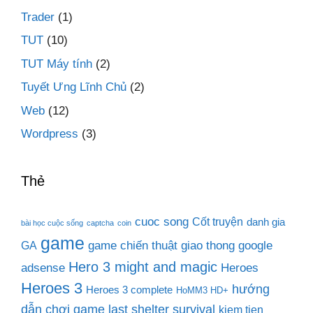
Trader
(1)
TUT
(10)
TUT Máy tính
(2)
Tuyết Ưng Lĩnh Chủ
(2)
Web
(12)
Wordpress
(3)
Thẻ
cuoc song
Cốt truyện
danh gia
bài học cuộc sống
captcha
coin
game
game chiến thuật
giao thong
google
GA
Hero 3 might and magic
adsense
Heroes
Heroes 3
hướng
Heroes 3 complete
HoMM3 HD+
dẫn chơi game last shelter survival
kiem tien