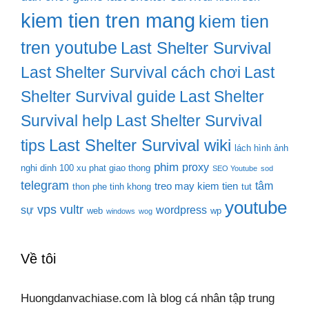
kiem tien tren mang
kiem tien
tren youtube
Last Shelter Survival
Last Shelter Survival cách chơi
Last
Shelter Survival guide
Last Shelter
Survival help
Last Shelter Survival
Last Shelter Survival wiki
tips
lách hình ảnh
phim
proxy
nghi dinh 100 xu phat giao thong
SEO Youtube
sod
telegram
tâm
treo may kiem tien
thon phe tinh khong
tut
youtube
vps
vultr
sự
wordpress
web
wp
windows
wog
Về tôi
Huongdanvachiase.com là blog cá nhân tập trung