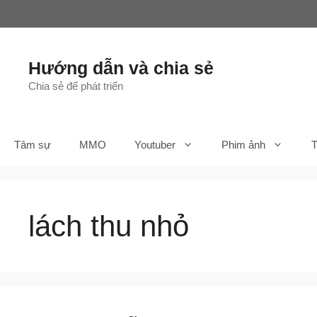
Chuyển
đến
nội
dung
Hướng dẫn và chia sẻ
Chia sẻ để phát triển
Tâm sự
MMO
Youtuber
Phim ảnh
T
lách thu nhỏ