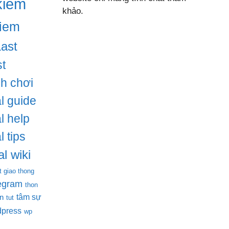
kiem
khảo.
iem
Last
t
ch chơi
l guide
l help
l tips
l wiki
t giao thong
legram
thon
tâm sự
en
tut
dpress
wp