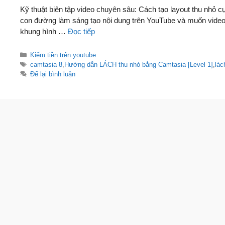
Kỹ thuật biên tập video chuyên sâu: Cách tạo layout thu nhỏ
con đường làm sáng tạo nội dung trên YouTube và muốn video củ
khung hình …
Đọc tiếp
Danh
Kiếm tiền trên youtube
mục
Thẻ
camtasia 8
,
Hướng dẫn LÁCH thu nhỏ bằng Camtasia [Level 1]
,
lác
Để lại bình luận