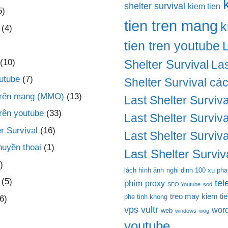
shelter survival
kiem tien
5)
tien tren mang
k
(4)
tien tren youtube
(10)
Shelter Survival
Las
utube
(7)
Shelter Survival cá
 trên mạng (MMO)
(13)
Last Shelter Surviva
trên youtube
(33)
Last Shelter Surviva
r Survival
(16)
Last Shelter Surviva
huyền thoại
(1)
Last Shelter Surviva
)
lách hình ảnh
nghi dinh 100 xu pha
(5)
te
phim
proxy
SEO Youtube
sod
treo may kiem ti
phe tinh khong
6)
vps
vultr
wor
web
windows
wog
youtube