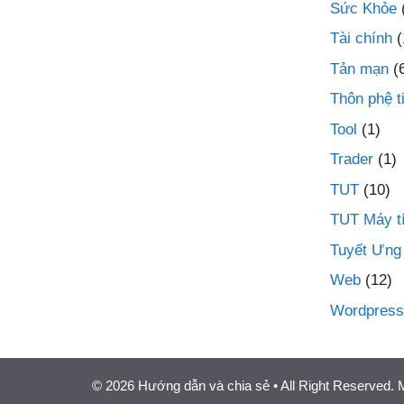
Sức Khỏe
Tài chính
(
Tản mạn
(
Thôn phệ t
Tool
(1)
Trader
(1)
TUT
(10)
TUT Máy t
Tuyết Ưng
Web
(12)
Wordpress
© 2026 Hướng dẫn và chia sẻ
• All Right Reserved.