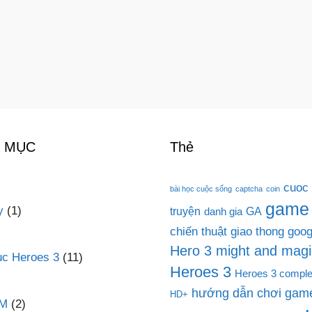
 MỤC
Thẻ
cuoc
bài học cuộc sống
captcha
coin
game
y
(1)
truyện
GA
danh gia
chiến thuật
giao thong
goog
Hero 3 might and magi
c Heroes 3
(11)
Heroes 3
Heroes 3 comple
hướng dẫn chơi game
HD+
PM
(2)