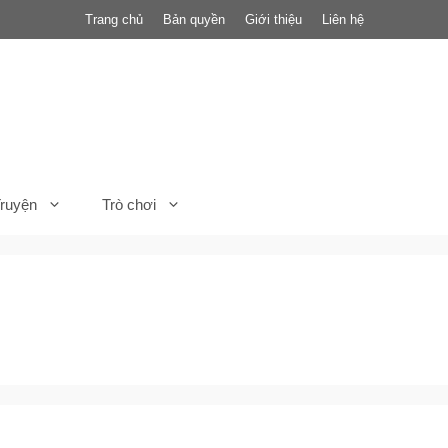
Trang chủ
Bản quyền
Giới thiệu
Liên hệ
ruyện
Trò chơi