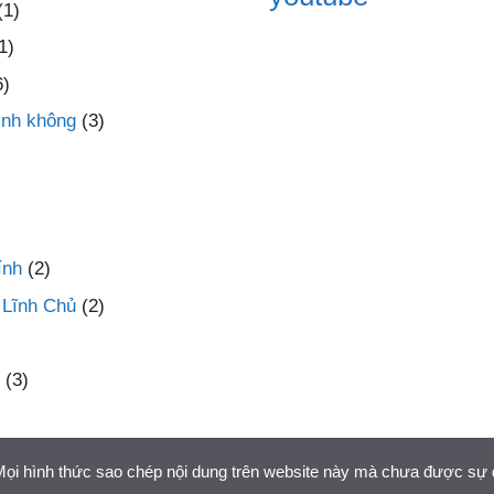
(1)
1)
6)
inh không
(3)
ính
(2)
 Lĩnh Chủ
(2)
(3)
 Mọi hình thức sao chép nội dung trên website này mà chưa được sự 