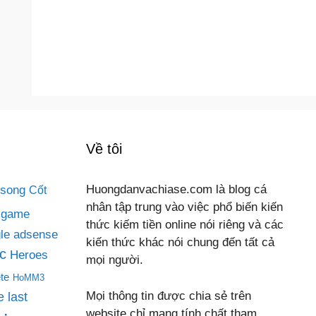
Về tôi
 song
Huongdanvachiase.com là blog cá
Cốt
nhân tập trung vào việc phổ biến kiến
game
thức kiếm tiền online nói riêng và các
le adsense
kiến thức khác nói chung đến tất cả
c
Heroes
mọi người.
te
HoMM3
Mọi thông tin được chia sẻ trên
 last
website chỉ mang tính chất tham