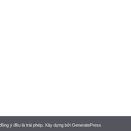
đồng ý đều là trái phép. Xây dựng bởi
GeneratePress