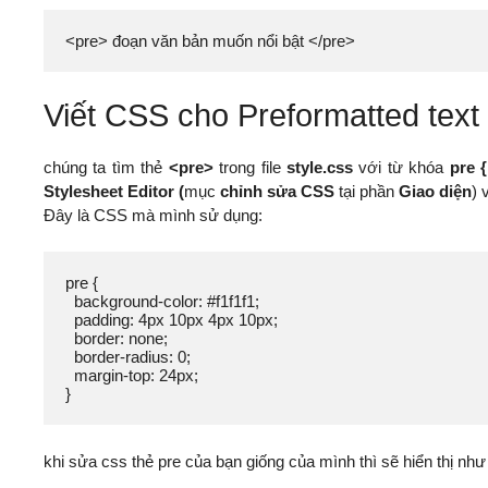
<pre> đoạn văn bản muốn nổi bật </pre>
Viết CSS cho Preformatted text
chúng ta tìm thẻ
<pre>
trong file
style.css
với từ khóa
pre {
Stylesheet Editor (
mục
chỉnh sửa CSS
tại phần
Giao diện
) 
Đây là CSS mà mình sử dụng:
pre {

  background-color: #f1f1f1;

  padding: 4px 10px 4px 10px;

  border: none;

  border-radius: 0;

  margin-top: 24px;

}
khi sửa css thẻ pre của bạn giống của mình thì sẽ hiển thị như 