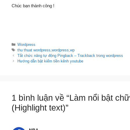
Chúc bạn thành công !
Danh
Wordpress
mục
Thẻ
thu thuat wordpress
,
wordpress
,
wp
Điều
Tắt chức năng tự động Pingback – Trackback trong wordpress
hướng
Hướng dẫn bật kiếm tiền kênh youtube
bài
viết
1 bình luận về “Làm nổi bật c
(Highlight text)”