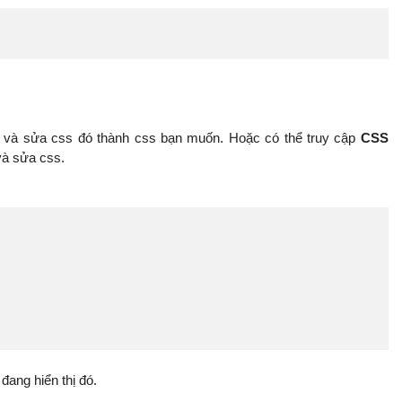
và sửa css đó thành css bạn muốn. Hoặc có thể truy cập
CSS
và sửa css.
đang hiển thị đó.