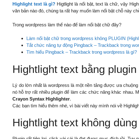
Highlight text là gì?
Higtlight là nổi bật, text là chữ, vậy Hig
văn bản nào đó, chúng ta rất hay muốn làm nổi bật chỗ này chỗ k
Trong wordpress làm thế nào để làm nổi bật chữ đây?
Làm nổi bật chữ trong wordpress không PLUGIN (Highli
Tắt chức năng tự động Pingback – Trackback trong wo
Tìm hiểu Pingback – Trackback trong wordpress là gì?
Hightlight text bằng plugin
Lý do lớn nhất là wordpress là một nền tảng được ưa chuộng
nó hỗ trợ rất nhiều plugin để làm các chức năng khác nhau. Một
Crayon Syntax Highlighter
.
Các bạn tìm hiểu thêm nhé, vì bài viết này mình nói về Highlig
Hightlight text không dùng
Plugin rất tiện lợi, click vài cái là đạt được mục đích rồi. T