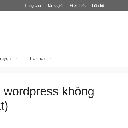
Trang chủ
Bản quyền
Giới thiệu
Liên hệ
ruyện
Trò chơi
g wordpress không
t)