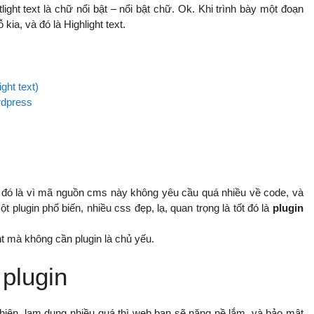
htlight text là chữ nổi bật – nổi bật chữ. Ok. Khi trình bày một đoạn
ia, và đó là Highlight text.
ght text)
rdpress
 đó là vì mã nguồn cms này không yêu cầu quá nhiều về code, và
 plugin phổ biến, nhiều css đẹp, lạ, quan trọng là tốt đó là
plugin
ht mà không cần plugin là chủ yếu.
 plugin
uy nhiên, lạm dụng nhiều quá thì web bạn sẽ nặng nề lắm, và bảo mật