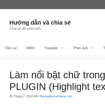
Chuyển
đến
nội
dung
Hướng dẫn và chia sẻ
Chia sẻ để phát triển
Tâm sự
MMO
Youtuber
Phim ảnh
T
Làm nổi bật chữ tron
PLUGIN (Highlight tex
25 Tháng 2, 2016
Bởi
Huongdanvachiase.com