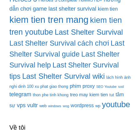
Heroes 3 complete
HoMM3 HD+
dẫn chơi game last shelter survival
kiem tien
kiem tien tren mang
kiem tien
tren youtube
Last Shelter Survival
Last Shelter Survival cách chơi
Last
Shelter Survival guide
Last Shelter
Survival help
Last Shelter Survival
Last Shelter Survival wiki
tips
lách hình ảnh
phim
proxy
nghi dinh 100 xu phat giao thong
SEO Youtube
sod
telegram
tâm
treo may kiem tien
thon phe tinh khong
tut
youtube
vps
vultr
sự
wordpress
web
wp
windows
wog
Về tôi