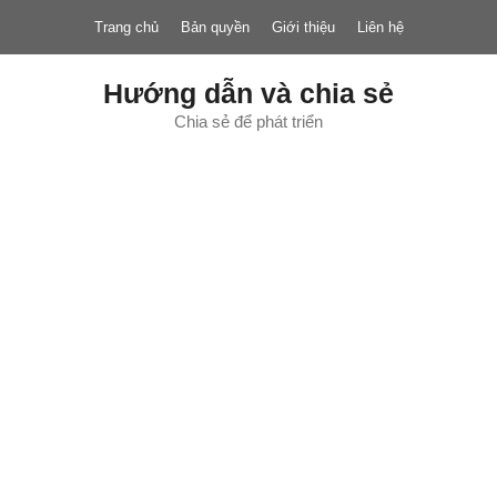
Chuyển
Trang chủ
Bản quyền
Giới thiệu
Liên hệ
đến
nội
dung
Hướng dẫn và chia sẻ
Chia sẻ để phát triển