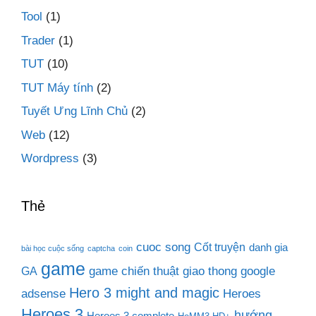
Tool
(1)
Trader
(1)
TUT
(10)
TUT Máy tính
(2)
Tuyết Ưng Lĩnh Chủ
(2)
Web
(12)
Wordpress
(3)
Thẻ
cuoc song
Cốt truyện
danh gia
bài học cuộc sống
captcha
coin
game
game chiến thuật
giao thong
google
GA
Hero 3 might and magic
adsense
Heroes
Heroes 3
hướng