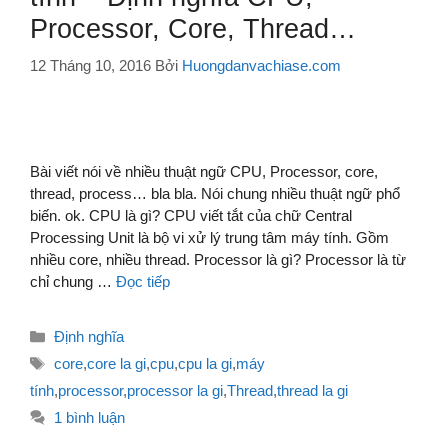
Processor, Core, Thread…
12 Tháng 10, 2016
Bởi
Huongdanvachiase.com
Bài viết nói về nhiều thuật ngữ CPU, Processor, core,
thread, process… bla bla. Nói chung nhiều thuật ngữ phổ
biến. ok. CPU là gì? CPU viết tắt của chữ Central
Processing Unit là bộ vi xử lý trung tâm máy tính. Gồm
nhiều core, nhiều thread. Processor là gì? Processor là từ
chỉ chung …
Đọc tiếp
Danh
Định nghĩa
mục
Thẻ
core
,
core la gi
,
cpu
,
cpu la gi
,
máy
tính
,
processor
,
processor la gi
,
Thread
,
thread la gi
1 bình luận