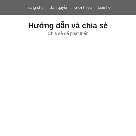
Chuyển
Trang chủ
Bản quyền
Giới thiệu
Liên hệ
đến
nội
dung
Hướng dẫn và chia sẻ
Chia sẻ để phát triển