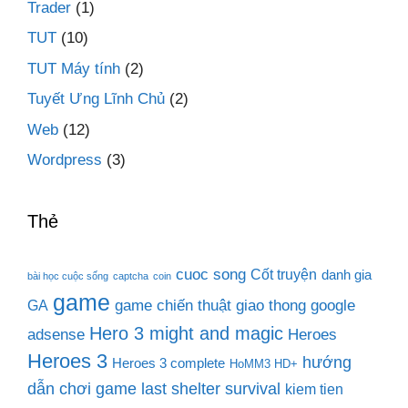
Trader
(1)
TUT
(10)
TUT Máy tính
(2)
Tuyết Ưng Lĩnh Chủ
(2)
Web
(12)
Wordpress
(3)
Thẻ
cuoc song
Cốt truyện
danh gia
bài học cuộc sống
captcha
coin
game
game chiến thuật
giao thong
google
GA
Hero 3 might and magic
adsense
Heroes
Heroes 3
hướng
Heroes 3 complete
HoMM3 HD+
dẫn chơi game last shelter survival
kiem tien