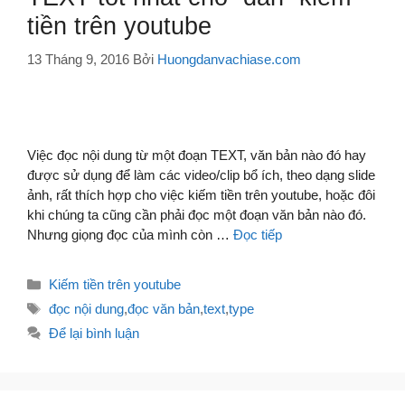
tiền trên youtube
13 Tháng 9, 2016
Bởi
Huongdanvachiase.com
Việc đọc nội dung từ một đoạn TEXT, văn bản nào đó hay
được sử dụng để làm các video/clip bổ ích, theo dạng slide
ảnh, rất thích hợp cho việc kiếm tiền trên youtube, hoặc đôi
khi chúng ta cũng cần phải đọc một đoạn văn bản nào đó.
Nhưng giọng đọc của mình còn …
Đọc tiếp
Danh
Kiếm tiền trên youtube
mục
Thẻ
đọc nội dung
,
đọc văn bản
,
text
,
type
Để lại bình luận