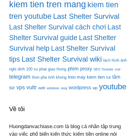
kiem tien tren mang
kiem tien
tren youtube
Last Shelter Survival
Last Shelter Survival cách chơi
Last
Shelter Survival guide
Last Shelter
Survival help
Last Shelter Survival
Last Shelter Survival wiki
tips
lách hình ảnh
phim
proxy
nghi dinh 100 xu phat giao thong
SEO Youtube
sod
telegram
tâm
treo may kiem tien
thon phe tinh khong
tut
youtube
vps
vultr
sự
wordpress
web
wp
windows
wog
Về tôi
Huongdanvachiase.com là blog cá nhân tập trung
vào việc phổ biến kiến thức kiếm tiền online nói