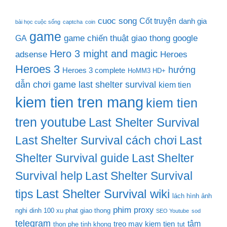
cuoc song
Cốt truyện
danh gia
bài học cuộc sống
captcha
coin
game
game chiến thuật
giao thong
google
GA
Hero 3 might and magic
adsense
Heroes
Heroes 3
hướng
Heroes 3 complete
HoMM3 HD+
dẫn chơi game last shelter survival
kiem tien
kiem tien tren mang
kiem tien
tren youtube
Last Shelter Survival
Last Shelter Survival cách chơi
Last
Shelter Survival guide
Last Shelter
Survival help
Last Shelter Survival
Last Shelter Survival wiki
tips
lách hình ảnh
phim
proxy
nghi dinh 100 xu phat giao thong
SEO Youtube
sod
telegram
tâm
treo may kiem tien
thon phe tinh khong
tut