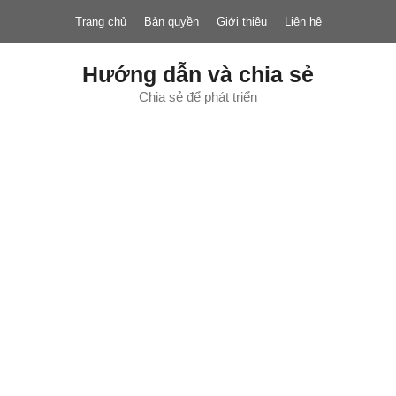
Chuyển
Trang chủ
Bản quyền
Giới thiệu
Liên hệ
đến
nội
dung
Hướng dẫn và chia sẻ
Chia sẻ để phát triển