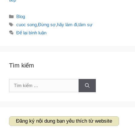
Danh
Blog
mục
Thẻ
cuoc song
,
Đừng sợ
,
hãy làm đi
,
tâm sự
Để lại bình luận
Tìm kiếm
Tìm
kiếm
cho:
Đăng ký nội dung bạn yêu thích từ website