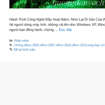
Hành Trình Công Nghệ Đầy Hoài Niệm: Nhìn Lại Di Sản Của Wi
hệ người dùng máy tính, những cái tên như Windows XP, Win
người bạn đồng hành, chứng …
Đọc tiếp
Danh
Phần mềm
mục
Thẻ
cd key
,
office 2003
,
office 2007
,
office 2010
,
office 2013
,
tong hop cd 
Để lại bình luận