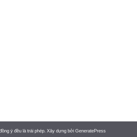
đồng ý đều là trái phép. Xây dựng bởi
GeneratePress