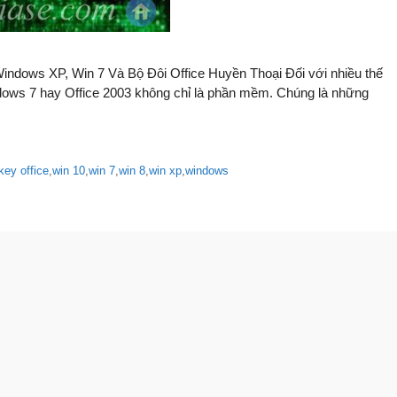
ndows XP, Win 7 Và Bộ Đôi Office Huyền Thoại Đối với nhiều thế
dows 7 hay Office 2003 không chỉ là phần mềm. Chúng là những
key office
,
win 10
,
win 7
,
win 8
,
win xp
,
windows