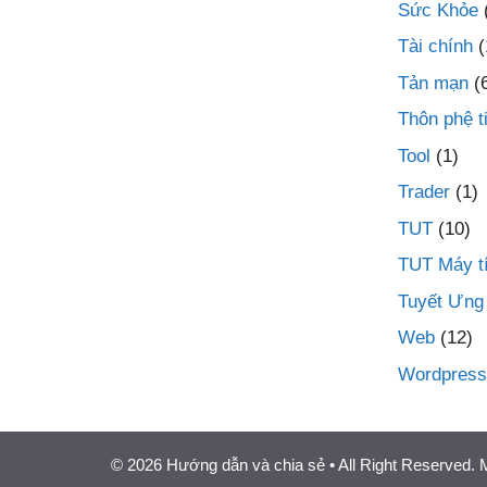
Sức Khỏe
Tài chính
(
Tản mạn
(
Thôn phệ t
Tool
(1)
Trader
(1)
TUT
(10)
TUT Máy t
Tuyết Ưng
Web
(12)
Wordpress
© 2026 Hướng dẫn và chia sẻ
• All Right Reserved.