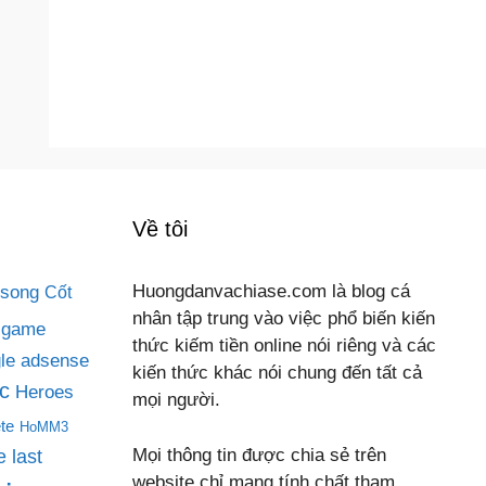
Về tôi
 song
Huongdanvachiase.com là blog cá
Cốt
nhân tập trung vào việc phổ biến kiến
game
thức kiếm tiền online nói riêng và các
le adsense
kiến thức khác nói chung đến tất cả
c
Heroes
mọi người.
te
HoMM3
Mọi thông tin được chia sẻ trên
 last
website chỉ mang tính chất tham