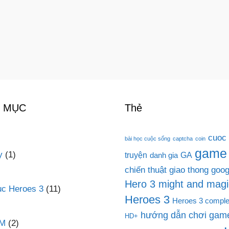
 MỤC
Thẻ
cuoc
bài học cuộc sống
captcha
coin
game
y
(1)
truyện
GA
danh gia
chiến thuật
giao thong
goog
Hero 3 might and magi
c Heroes 3
(11)
Heroes 3
Heroes 3 comple
hướng dẫn chơi game
HD+
PM
(2)