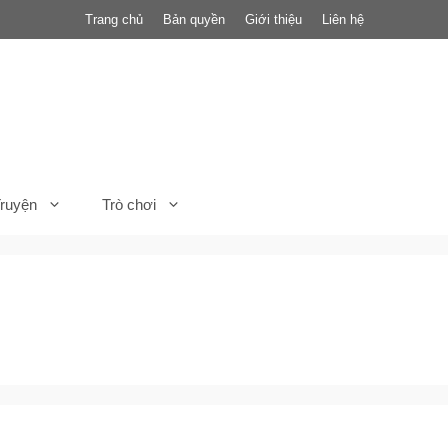
Trang chủ
Bản quyền
Giới thiệu
Liên hệ
ruyện
Trò chơi