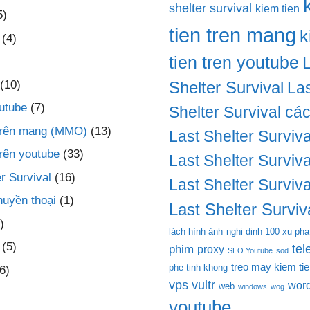
shelter survival
kiem tien
5)
tien tren mang
k
(4)
tien tren youtube
(10)
Shelter Survival
Las
utube
(7)
Shelter Survival cá
 trên mạng (MMO)
(13)
Last Shelter Surviva
trên youtube
(33)
Last Shelter Surviva
r Survival
(16)
Last Shelter Surviva
huyền thoại
(1)
Last Shelter Surviva
)
lách hình ảnh
nghi dinh 100 xu pha
(5)
te
phim
proxy
SEO Youtube
sod
treo may kiem ti
phe tinh khong
6)
vps
vultr
wor
web
windows
wog
youtube