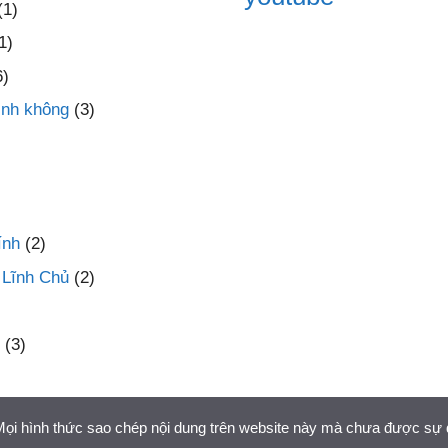
(1)
1)
6)
inh không
(3)
ính
(2)
 Lĩnh Chủ
(2)
(3)
 Mọi hình thức sao chép nội dung trên website này mà chưa được sự 