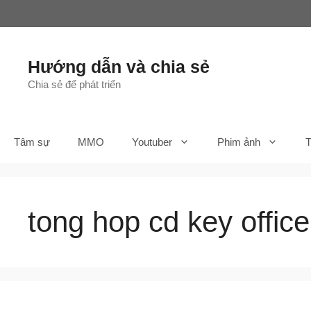
Chuyển
đến
nội
dung
Hướng dẫn và chia sẻ
Chia sẻ để phát triển
Tâm sự
MMO
Youtuber
Phim ảnh
T
tong hop cd key office