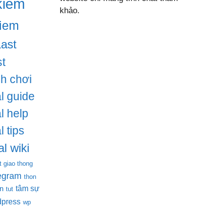
kiem
khảo.
iem
Last
t
ch chơi
l guide
l help
l tips
l wiki
t giao thong
legram
thon
tâm sự
en
tut
dpress
wp