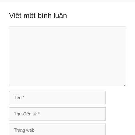
viết
Viết một bình luận
Bình
luận
Tên
Thư
điện
tử
Trang
web