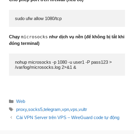
sudo ufw allow 1080/tcp
Chạy
microsocks
như dịch vụ nền (để không bị tắt khi
đóng terminal)
nohup microsocks -p 1080 -u user1 -P pass123 > 
Danh
Web
mục
Thẻ
proxy
,
socks5
,
telegram
,
vpn
,
vps
,
vultr
Điều
Cài VPN Server trên VPS – WireGuard code tự động
hướng
bài