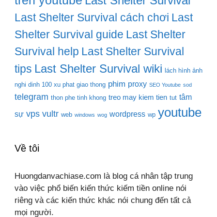
tren youtube
Last Shelter Survival
Last Shelter Survival cách chơi
Last
Shelter Survival guide
Last Shelter
Survival help
Last Shelter Survival
Last Shelter Survival wiki
tips
lách hình ảnh
phim
proxy
nghi dinh 100 xu phat giao thong
SEO Youtube
sod
telegram
tâm
treo may kiem tien
thon phe tinh khong
tut
youtube
vps
vultr
sự
wordpress
web
wp
windows
wog
Về tôi
Huongdanvachiase.com là blog cá nhân tập trung
vào việc phổ biến kiến thức kiếm tiền online nói
riêng và các kiến thức khác nói chung đến tất cả
mọi người.