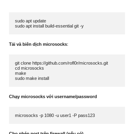
sudo apt update

sudo apt install build-essential git -y
Tải và biên dịch microsocks
:
git clone https://github.com/rofl0r/microsocks.git

cd microsocks

make

Chạy microsocks với username/password
microsocks -p 1080 -u user1 -P pass123
Cho phép port trên firewall (nếu có)