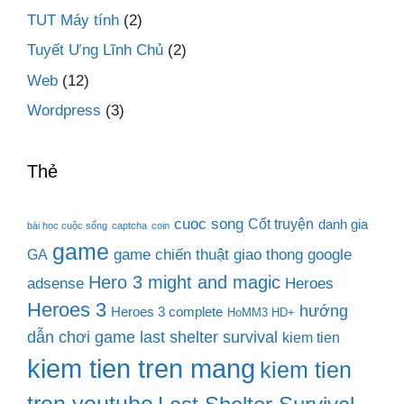
TUT Máy tính
(2)
Tuyết Ưng Lĩnh Chủ
(2)
Web
(12)
Wordpress
(3)
Thẻ
cuoc song
Cốt truyện
danh gia
bài học cuộc sống
captcha
coin
game
game chiến thuật
giao thong
google
GA
Hero 3 might and magic
adsense
Heroes
Heroes 3
hướng
Heroes 3 complete
HoMM3 HD+
dẫn chơi game last shelter survival
kiem tien
kiem tien tren mang
kiem tien