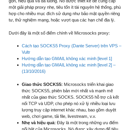
gọn, hiệu quả và đa luồng. Nó được thiết kế để cung cấp
một giải pháp proxy nhẹ, tiêu tốn ít tài nguyên hệ thống, phù
hợp cho nhiều mục đích sử dụng như bảo mật quyền riêng
tư, thử nghiệm mạng, hoặc vượt qua các hạn chế địa lý.
Dưới đây là một số điểm chính về Microsocks proxy:
Cách tạo SOCKS5 Proxy (Dante Server) trên VPS –
Vultr
Hướng dẫn tạo GMAIL không xác minh [level 1]
Hướng dẫn tạo GMAIL không xác minh [level 2] –
(13/10/2016)
Giao thức SOCKS5:
Microsocks triển khai giao
thức SOCKS5, phiên bản mới nhất và mạnh mẽ
nhất của giao thức SOCKS. SOCKS5 hỗ trợ cả kết
nối TCP và UDP, cho phép nó xử lý nhiều loại lưu
lượng truy cập internet khác nhau, bao gồm duyệt
web, chơi game, tải file, livestream, v.v.
Nhẹ và hiệu quả:
Đây là một trong những ưu điểm
nổi bật của Microsocks. Nó được xây dựng để tiêu