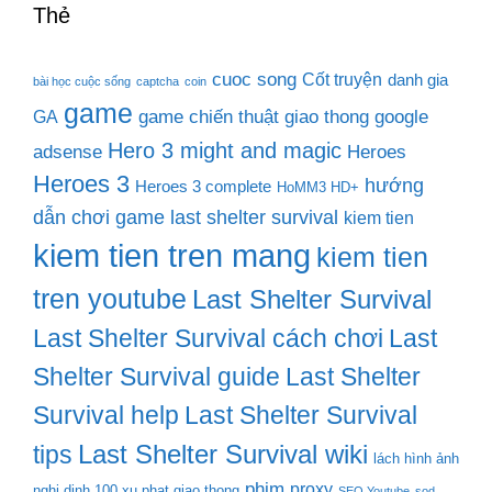
Thẻ
cuoc song
Cốt truyện
danh gia
bài học cuộc sống
captcha
coin
game
game chiến thuật
giao thong
google
GA
Hero 3 might and magic
adsense
Heroes
Heroes 3
hướng
Heroes 3 complete
HoMM3 HD+
dẫn chơi game last shelter survival
kiem tien
kiem tien tren mang
kiem tien
tren youtube
Last Shelter Survival
Last Shelter Survival cách chơi
Last
Shelter Survival guide
Last Shelter
Survival help
Last Shelter Survival
Last Shelter Survival wiki
tips
lách hình ảnh
phim
proxy
nghi dinh 100 xu phat giao thong
SEO Youtube
sod