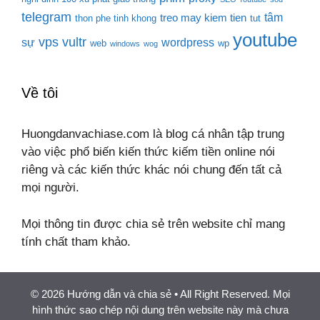
telegram
tâm
treo may kiem tien
thon phe tinh khong
tut
youtube
vps
vultr
sự
wordpress
web
wp
windows
wog
Về tôi
Huongdanvachiase.com là blog cá nhân tập trung
vào việc phổ biến kiến thức kiếm tiền online nói
riêng và các kiến thức khác nói chung đến tất cả
mọi người.
Mọi thông tin được chia sẻ trên website chỉ mang
tính chất tham khảo.
© 2026 Hướng dẫn và chia sẻ
• All Right Reserved. Mọi
hình thức sao chép nội dung trên website này mà chưa