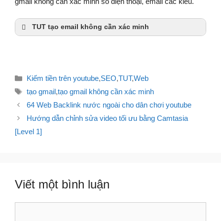
gmail không cần xác minh số điện thoại, email các kiểu.
TUT tạo email không cần xác minh
Hướng dẫn tạo tài khoản Google adsense thành
công 100%
Tối ưu mô tả video youtube (description)
Chia sẻ một vài phương pháp tăng độ trust của
Danh
Kiếm tiền trên youtube
,
SEO
,
TUT
,
Web
cá nhân với Google
mục
Thẻ
tạo gmail
,
tạo gmail không cần xác minh
Điều
64 Web Backlink nước ngoài cho dân chơi youtube
hướng
Hướng dẫn chỉnh sửa video tối ưu bằng Camtasia
bài
[Level 1]
viết
Viết một bình luận
Bình
luận