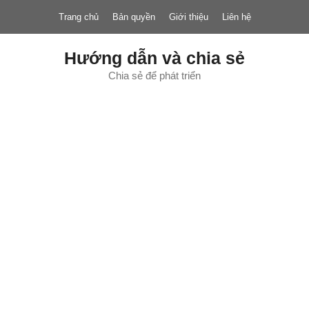
Chuyển
Trang chủ
Bản quyền
Giới thiệu
Liên hệ
đến
nội
dung
Hướng dẫn và chia sẻ
Chia sẻ để phát triển