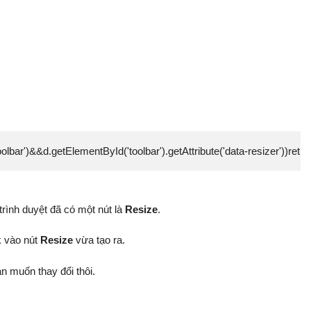
Id('toolbar')&&d.getElementById('toolbar').getAttribute('data-resi
rình duyệt đã có một nút là
Resize
.
k vào nút
Resize
vừa tạo ra.
ạn muốn thay đổi thôi.