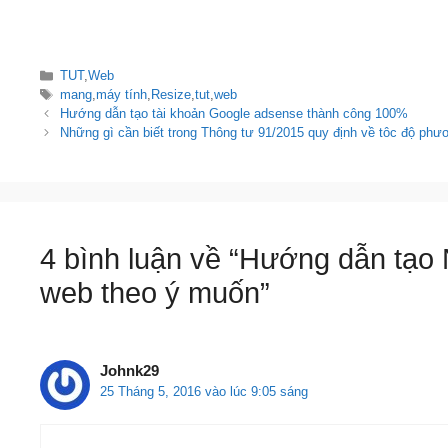
Danh
TUT
,
Web
mục
Thẻ
mang
,
máy tính
,
Resize
,
tut
,
web
Điều
Hướng dẫn tạo tài khoản Google adsense thành công 100%
hướng
Những gì cần biết trong Thông tư 91/2015 quy định về tôc độ phư
bài
viết
4 bình luận về “Hướng dẫn tạo 
web theo ý muốn”
Johnk29
25 Tháng 5, 2016 vào lúc 9:05 sáng