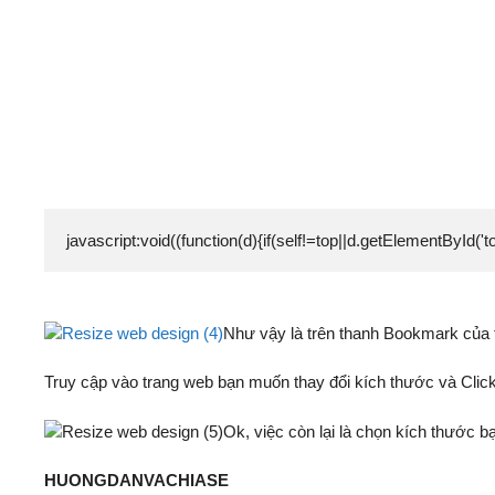
javascript:void((function(d){if(self!=top||d.getElementBy
Như vậy là trên thanh Bookmark của t
Truy cập vào trang web bạn muốn thay đổi kích thước và Clic
Ok, việc còn lại là chọn kích thước b
HUONGDANVACHIASE