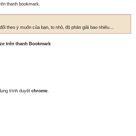
rên thanh bookmark.
đổi theo ý muốn của bạn, to nhỏ, độ phân giải bao nhiêu…
ize trên thanh Bookmark
dụng trình duyệt
chrome
.