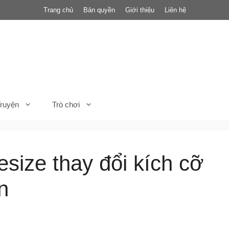
Trang chủ
Bản quyền
Giới thiệu
Liên hệ
ruyện
Trò chơi
size thay đổi kích cỡ
n