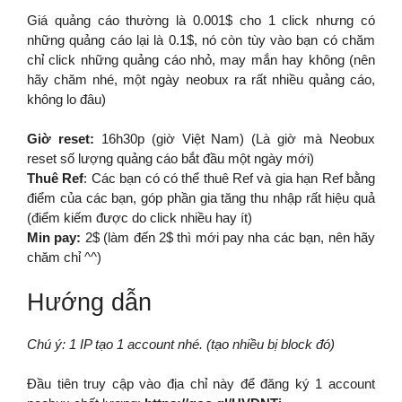
Giá quảng cáo thường là 0.001$ cho 1 click nhưng có
những quảng cáo lại là 0.1$, nó còn tùy vào bạn có chăm
chỉ click những quảng cáo nhỏ, may mắn hay không (nên
hãy chăm nhé, một ngày neobux ra rất nhiều quảng cáo,
không lo đâu)
Giờ reset:
16h30p (giờ Việt Nam) (Là giờ mà Neobux
reset số lượng quảng cáo bắt đầu một ngày mới)
Thuê Ref
: Các bạn có có thể thuê Ref và gia hạn Ref bằng
điểm của các bạn, góp phần gia tăng thu nhập rất hiệu quả
(điểm kiếm được do click nhiều hay ít)
Min pay:
2$ (làm đến 2$ thì mới pay nha các bạn, nên hãy
chăm chỉ ^^)
Hướng dẫn
Chú ý: 1 IP tạo 1 account nhé. (tạo nhiều bị block đó)
Đầu tiên truy cập vào địa chỉ này để đăng ký 1 account