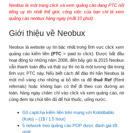
Neobux là một trang click và xem quảng cáo dạng PTC nổi
tiếng uy tín nhất thế giới, công việc của bạn chỉ là xem
quảng cáo neobux hàng ngày (mất 10 phút)
Giới thiệu về Neobux
Neobux là website uy tín bậc nhất trong lĩnh vực click xem
quảng cáo kiếm tiền
(PTC
= paid to click). Được bắt đầu
hoạt động từ những năm 2008, đến bây giờ là 2015 Neobux
vẫn thanh toán đều và thật sự thì nó là một tượng đài trong
lĩnh vực PTC này. Nếu biết cách để đào thì hẳn Neobux là
một mỏ vàng cho những ai bỏ tiền ra để
thuê Ref
(Rent
referrals) hoặc không bạn có thể đi theo con đường an
toàn, hàng ngày chăm chỉ vào click và xem quảng cáo, nó
cũng đem lại chút tiền đủ để hút thuốc, uống nước.
Gõ captcha kiếm tiền trên mạng với Kolotibablo
(Kolo) – (1$ / 1.5 hour)
5 network treo quảng cáo POP được đánh giá tốt
nhất