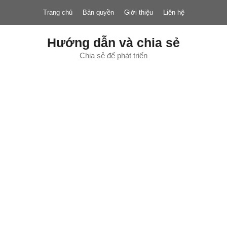
Chuyển
Trang chủ
Bản quyền
Giới thiệu
Liên hệ
đến
nội
dung
Hướng dẫn và chia sẻ
Chia sẻ để phát triển