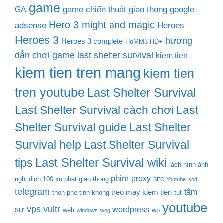
game
game chiến thuật
giao thong
google
GA
Hero 3 might and magic
adsense
Heroes
Heroes 3
hướng
Heroes 3 complete
HoMM3 HD+
dẫn chơi game last shelter survival
kiem tien
kiem tien tren mang
kiem tien
tren youtube
Last Shelter Survival
Last Shelter Survival cách chơi
Last
Shelter Survival guide
Last Shelter
Survival help
Last Shelter Survival
Last Shelter Survival wiki
tips
lách hình ảnh
phim
proxy
nghi dinh 100 xu phat giao thong
SEO Youtube
sod
telegram
tâm
treo may kiem tien
thon phe tinh khong
tut
youtube
vps
vultr
sự
wordpress
web
wp
windows
wog