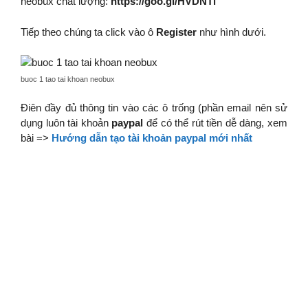
neobux chất lượng:
https://goo.gl/HVDNTi
Tiếp theo chúng ta click vào ô
Register
như hình dưới.
buoc 1 tao tai khoan neobux
Điên đầy đủ thông tin vào các ô trống (phần email nên sử
dụng luôn tài khoản
paypal
để có thể rút tiền dễ dàng, xem
bài =>
Hướng dẫn tạo tài khoản paypal mới nhất