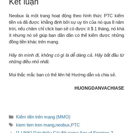
Kết luận
Neobux là một trang hoạt động theo hình thức PTC kiếm
tiền và đã được khẳng định bởi sự uy tín của nó qua 8 năm
trời, nếu chăm chỉ click bạn sẽ có được ít $ 1 tháng, nó khá
ít nhưng nó sẽ giúp bạn dần dần có thể kiếm được những
đồng tiền khác trên mạng.
Hãy tin mình đi, không có gì là dễ dàng cả. Hãy bắt đầu từ
những điều nhỏ nhất.
Mọi thắc mắc bạn có thẻ liên hệ Hướng dẫn và chia sẻ.
HUONGDANVACHIASE
Danh
Kiếm tiền trên mạng (MMO)
mục
Thẻ
kiem tien tren mang
,
neobux
,
PTC
Điều
[1 LINK] Giới thiệu Cài đặt game Age of Empires 2 –