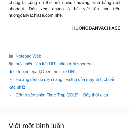
chúng ta cũng có thể mở nhiều chương trình bằng một
shortcut. Đón xem chúng ở bài viết lần sau trên
huongdanvachiase.com nhé.
HUONGDANVACHIASE
Danh
Notepad
,
Web
mục
Thẻ
mở nhiều liên kết URL bằng một shortcut
desktop
,
notepad
,
Open multiple URL
Điều
Hướng dẫn đo điện năng tiêu thụ của máy tính chuẩn
hướng
xác nhất
bài
Cốt truyện phim Time Trap (2018) – Bẫy thời gian
viết
Viết một bình luận