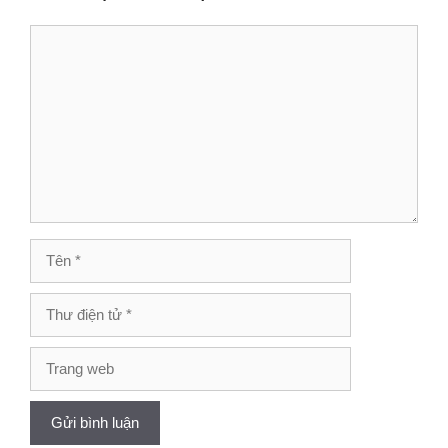
Bình
luận
Tên
Thư
điện
tử
Trang
web