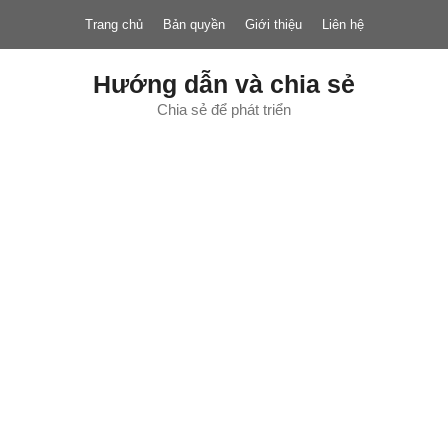
Chuyển
Trang chủ
Bản quyền
Giới thiệu
Liên hệ
đến
nội
dung
Hướng dẫn và chia sẻ
Chia sẻ để phát triển