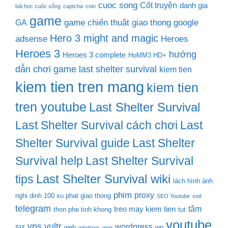
cuoc song
Cốt truyện
danh gia
bài học cuộc sống
captcha
coin
game
game chiến thuật
giao thong
google
GA
Hero 3 might and magic
adsense
Heroes
Heroes 3
hướng
Heroes 3 complete
HoMM3 HD+
dẫn chơi game last shelter survival
kiem tien
kiem tien tren mang
kiem tien
tren youtube
Last Shelter Survival
Last Shelter Survival cách chơi
Last
Shelter Survival guide
Last Shelter
Survival help
Last Shelter Survival
Last Shelter Survival wiki
tips
lách hình ảnh
phim
proxy
nghi dinh 100 xu phat giao thong
SEO Youtube
sod
telegram
tâm
treo may kiem tien
thon phe tinh khong
tut
youtube
vps
vultr
sự
wordpress
web
wp
windows
wog