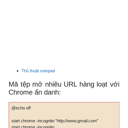
Thủ thuật notepad
Mã tệp mở nhiều URL hàng loạt với
Chrome ẩn danh:
@echo off
start chrome -incognito “http://www.gmail.com”
start chrome -incognito