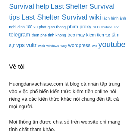
Survival help
Last Shelter Survival
Last Shelter Survival wiki
tips
lách hình ảnh
phim
proxy
nghi dinh 100 xu phat giao thong
SEO Youtube
sod
telegram
tâm
treo may kiem tien
thon phe tinh khong
tut
youtube
vps
vultr
sự
wordpress
web
wp
windows
wog
Về tôi
Huongdanvachiase.com là blog cá nhân tập trung
vào việc phổ biến kiến thức kiếm tiền online nói
riêng và các kiến thức khác nói chung đến tất cả
mọi người.
Mọi thông tin được chia sẻ trên website chỉ mang
tính chất tham khảo.