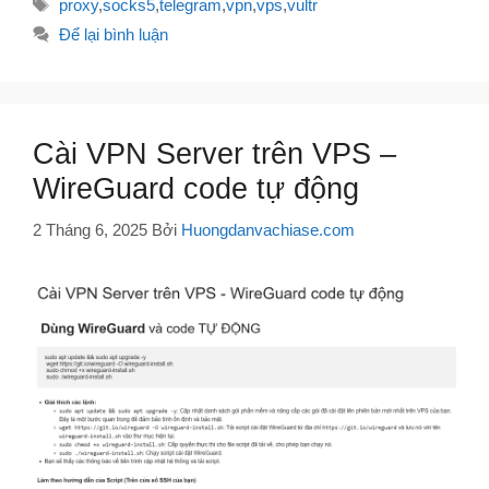
Thẻ
proxy
,
socks5
,
telegram
,
vpn
,
vps
,
vultr
Để lại bình luận
Cài VPN Server trên VPS –
WireGuard code tự động
2 Tháng 6, 2025
Bởi
Huongdanvachiase.com