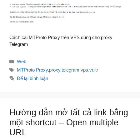
Cách cài MTProto Proxy trên VPS dùng cho proxy
Telegram
Danh
Web
mục
Thẻ
MTProto Proxy
,
proxy
,
telegram
,
vps
,
vultr
Để lại bình luận
Hướng dẫn mở tất cả link bằng
một shortcut – Open multiple
URL