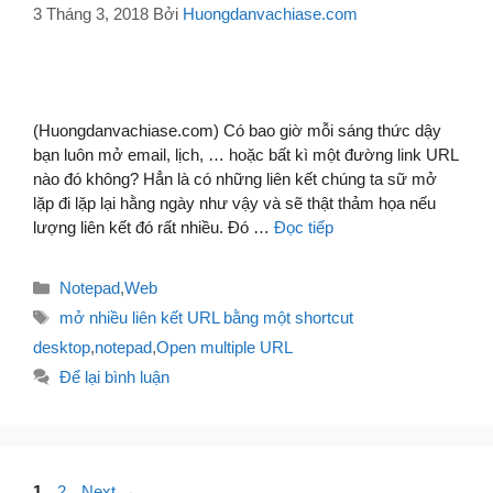
3 Tháng 3, 2018
Bởi
Huongdanvachiase.com
(Huongdanvachiase.com) Có bao giờ mỗi sáng thức dậy
bạn luôn mở email, lịch, … hoặc bất kì một đường link URL
nào đó không? Hẳn là có những liên kết chúng ta sữ mở
lặp đi lặp lại hằng ngày như vậy và sẽ thật thảm họa nếu
lượng liên kết đó rất nhiều. Đó …
Đọc tiếp
Danh
Notepad
,
Web
mục
Thẻ
mở nhiều liên kết URL bằng một shortcut
desktop
,
notepad
,
Open multiple URL
Để lại bình luận
Điều
Page
Page
1
2
Next
→