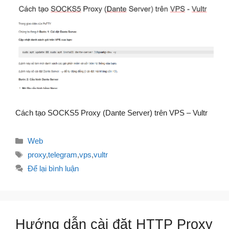
Cách tạo SOCKS5 Proxy (Dante Server) trên VPS – Vultr
Danh
Web
mục
Thẻ
proxy
,
telegram
,
vps
,
vultr
Để lại bình luận
Hướng dẫn cài đặt HTTP Proxy