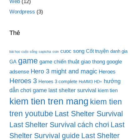
Web
(12)
Wordpress
(3)
Thẻ
cuoc song
Cốt truyện
danh gia
bài học cuộc sống
captcha
coin
game
game chiến thuật
giao thong
google
GA
Hero 3 might and magic
adsense
Heroes
Heroes 3
hướng
Heroes 3 complete
HoMM3 HD+
dẫn chơi game last shelter survival
kiem tien
kiem tien tren mang
kiem tien
tren youtube
Last Shelter Survival
Last Shelter Survival cách chơi
Last
Shelter Survival guide
Last Shelter