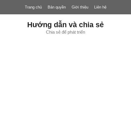
Chuyển
Trang chủ
Bản quyền
Giới thiệu
Liên hệ
đến
nội
dung
Hướng dẫn và chia sẻ
Chia sẻ để phát triển