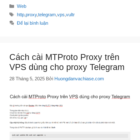
Danh
Web
mục
Thẻ
http
,
proxy
,
telegram
,
vps
,
vultr
Để lại bình luận
Cách cài MTProto Proxy trên
VPS dùng cho proxy Telegram
28 Tháng 5, 2025
Bởi
Huongdanvachiase.com