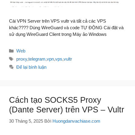
Cài VPN Server trên VPS vultr và tất cả các VPS
khác???? Dùng WireGuard và code TỰ ĐỘNG Cài đặt và
sử dụng WireGuard Client trong Máy ảo Windows
Danh
Web
mục
Thẻ
proxy
,
telegram
,
vpn
,
vps
,
vultr
Để lại bình luận
Cách tạo SOCKS5 Proxy
(Dante Server) trên VPS – Vultr
30 Tháng 5, 2025
Bởi
Huongdanvachiase.com