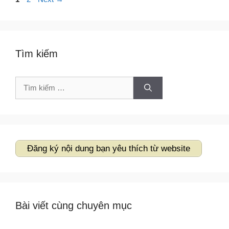
hướng
bài
viết
Tìm kiếm
Tìm
kiếm
cho:
Đăng ký nội dung bạn yêu thích từ website
Bài viết cùng chuyên mục