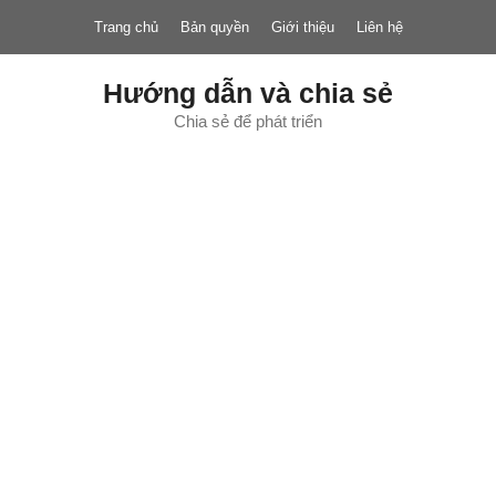
Chuyển
Trang chủ
Bản quyền
Giới thiệu
Liên hệ
đến
nội
dung
Hướng dẫn và chia sẻ
Chia sẻ để phát triển