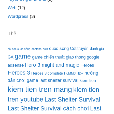
Web
(12)
Wordpress
(3)
Thẻ
cuoc song
Cốt truyện
danh gia
bài học cuộc sống
captcha
coin
game
game chiến thuật
giao thong
google
GA
Hero 3 might and magic
adsense
Heroes
Heroes 3
hướng
Heroes 3 complete
HoMM3 HD+
dẫn chơi game last shelter survival
kiem tien
kiem tien tren mang
kiem tien
tren youtube
Last Shelter Survival
Last Shelter Survival cách chơi
Last