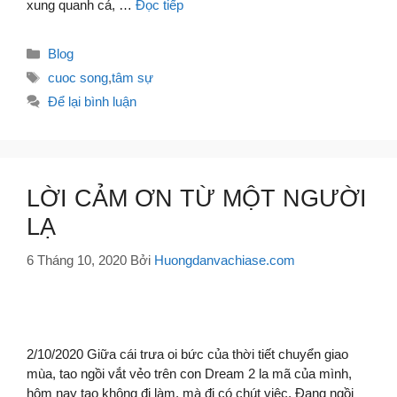
xung quanh cả, …
Đọc tiếp
Danh
Blog
mục
Thẻ
cuoc song
,
tâm sự
Để lại bình luận
LỜI CẢM ƠN TỪ MỘT NGƯỜI
LẠ
6 Tháng 10, 2020
Bởi
Huongdanvachiase.com
2/10/2020 Giữa cái trưa oi bức của thời tiết chuyển giao
mùa, tao ngồi vắt vẻo trên con Dream 2 la mã của mình,
hôm nay tao không đi làm, mà đi có chút việc. Đang ngồi