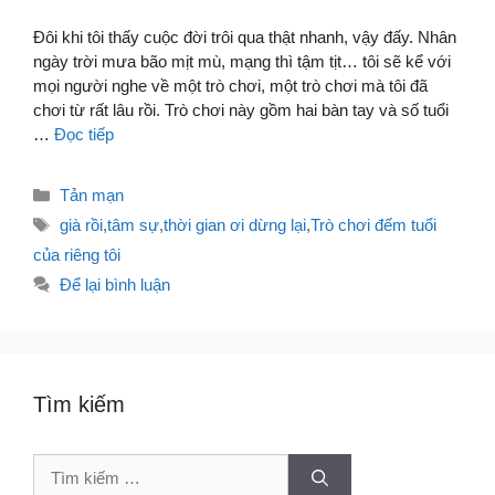
Đôi khi tôi thấy cuộc đời trôi qua thật nhanh, vậy đấy. Nhân
ngày trời mưa bão mịt mù, mạng thì tậm tịt… tôi sẽ kể với
mọi người nghe về một trò chơi, một trò chơi mà tôi đã
chơi từ rất lâu rồi. Trò chơi này gồm hai bàn tay và số tuổi
…
Đọc tiếp
Danh
Tản mạn
mục
Thẻ
già rồi
,
tâm sự
,
thời gian ơi dừng lại
,
Trò chơi đếm tuổi
của riêng tôi
Để lại bình luận
Tìm kiếm
Tìm
kiếm