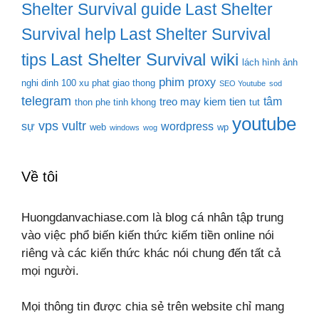
Shelter Survival guide
Last Shelter
Survival help
Last Shelter Survival
Last Shelter Survival wiki
tips
lách hình ảnh
phim
proxy
nghi dinh 100 xu phat giao thong
SEO Youtube
sod
telegram
tâm
treo may kiem tien
thon phe tinh khong
tut
youtube
vps
vultr
sự
wordpress
web
wp
windows
wog
Về tôi
Huongdanvachiase.com là blog cá nhân tập trung
vào việc phổ biến kiến thức kiếm tiền online nói
riêng và các kiến thức khác nói chung đến tất cả
mọi người.
Mọi thông tin được chia sẻ trên website chỉ mang