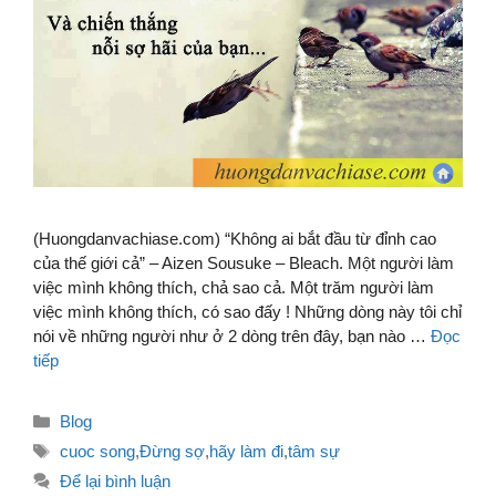
(Huongdanvachiase.com) “Không ai bắt đầu từ đỉnh cao
của thế giới cả” – Aizen Sousuke – Bleach. Một người làm
việc mình không thích, chả sao cả. Một trăm người làm
việc mình không thích, có sao đấy ! Những dòng này tôi chỉ
nói về những người như ở 2 dòng trên đây, bạn nào …
Đọc
tiếp
Danh
Blog
mục
Thẻ
cuoc song
,
Đừng sợ
,
hãy làm đi
,
tâm sự
Để lại bình luận