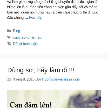
và làm gì nhưng cũng có những chuyến đi chỉ đơn giản là
hứng lên là đi. Sẵn tiễn công chuyện gần đấy, tôi và thằng
bạn mới quen nổi hứng hay ra biển chơi chút, ờ thì đi. Lúc
đầu chúng …
Đọc tiếp
Danh
Blog
mục
Thẻ
cuoc song
,
tâm sự
Để lại bình luận
Đừng sợ, hãy làm đi !!!
13 Tháng 8, 2016
Bởi
Huongdanvachiase.com