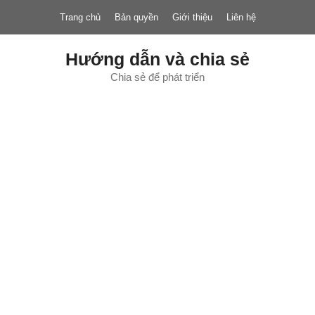
Chuyển
Trang chủ
Bản quyền
Giới thiệu
Liên hệ
đến
nội
dung
Hướng dẫn và chia sẻ
Chia sẻ để phát triển