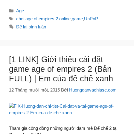
Danh
Age
mục
Thẻ
choi age of empires 2 online
,
game
,
UnPnP
Để lại bình luận
[1 LINK] Giới thiệu cài đặt
game age of empires 2 (Bản
FULL) | Em của đế chế xanh
12 Tháng mười một, 2015
Bởi
Huongdanvachiase.com
Tham gia cộng đồng những người đam mê Đế chế 2 tại