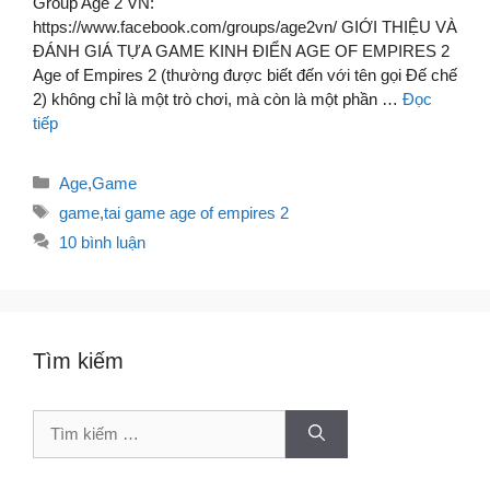
Group Age 2 VN:
https://www.facebook.com/groups/age2vn/ GIỚI THIỆU VÀ
ĐÁNH GIÁ TỰA GAME KINH ĐIỂN AGE OF EMPIRES 2
Age of Empires 2 (thường được biết đến với tên gọi Đế chế
2) không chỉ là một trò chơi, mà còn là một phần …
Đọc
tiếp
Danh
Age
,
Game
mục
Thẻ
game
,
tai game age of empires 2
10 bình luận
Tìm kiếm
Tìm
kiếm
cho: