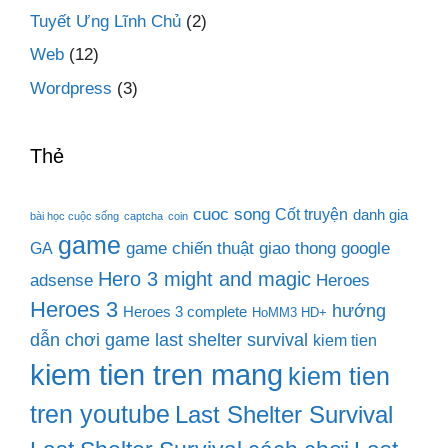
Tuyết Ưng Lĩnh Chủ
(2)
Web
(12)
Wordpress
(3)
Thẻ
cuoc song
Cốt truyện
danh gia
bài học cuộc sống
captcha
coin
game
game chiến thuật
giao thong
google
GA
Hero 3 might and magic
adsense
Heroes
Heroes 3
hướng
Heroes 3 complete
HoMM3 HD+
dẫn chơi game last shelter survival
kiem tien
kiem tien tren mang
kiem tien
tren youtube
Last Shelter Survival