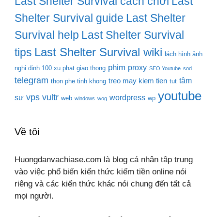
Last Shelter Survival cách chơi
Last
Shelter Survival guide
Last Shelter
Survival help
Last Shelter Survival
Last Shelter Survival wiki
tips
lách hình ảnh
phim
proxy
nghi dinh 100 xu phat giao thong
SEO Youtube
sod
telegram
tâm
treo may kiem tien
thon phe tinh khong
tut
youtube
vps
vultr
sự
wordpress
web
wp
windows
wog
Về tôi
Huongdanvachiase.com là blog cá nhân tập trung
vào việc phổ biến kiến thức kiếm tiền online nói
riêng và các kiến thức khác nói chung đến tất cả
mọi người.