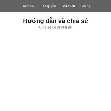
Chuyển
Trang chủ
Bản quyền
Giới thiệu
Liên hệ
đến
nội
dung
Hướng dẫn và chia sẻ
Chia sẻ để phát triển