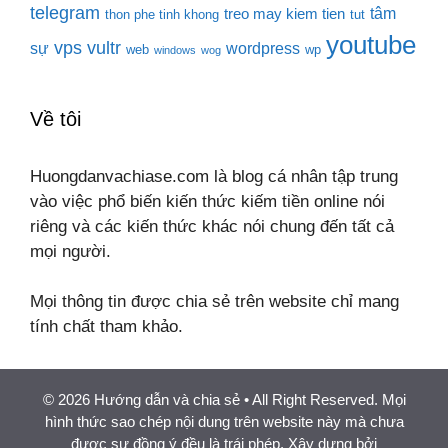
telegram
tâm
treo may kiem tien
thon phe tinh khong
tut
youtube
vps
vultr
sự
wordpress
web
wp
windows
wog
Về tôi
Huongdanvachiase.com là blog cá nhân tập trung
vào việc phổ biến kiến thức kiếm tiền online nói
riêng và các kiến thức khác nói chung đến tất cả
mọi người.
Mọi thông tin được chia sẻ trên website chỉ mang
tính chất tham khảo.
© 2026 Hướng dẫn và chia sẻ
• All Right Reserved. Mọi
hình thức sao chép nội dung trên website này mà chưa
được sự đồng ý đều là trái phép. Xây dựng bởi