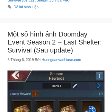
Survival tips
,
Last Shelter Survival wiki
Để lại bình luận
Một số hình ảnh Doomday
Event Season 2 – Last Shelter:
Survival (Sau update)
5 Tháng 6, 2019
Bởi
Huongdanvachiase.com