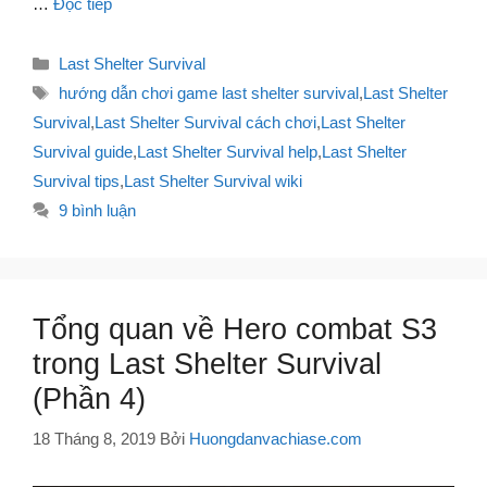
…
Đọc tiếp
Danh
Last Shelter Survival
mục
Thẻ
hướng dẫn chơi game last shelter survival
,
Last Shelter
Survival
,
Last Shelter Survival cách chơi
,
Last Shelter
Survival guide
,
Last Shelter Survival help
,
Last Shelter
Survival tips
,
Last Shelter Survival wiki
9 bình luận
Tổng quan về Hero combat S3
trong Last Shelter Survival
(Phần 4)
18 Tháng 8, 2019
Bởi
Huongdanvachiase.com