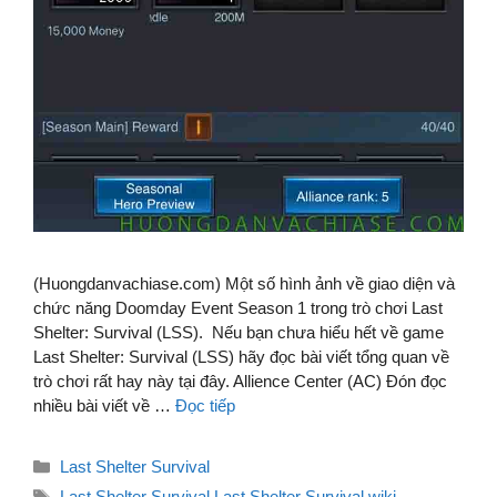
(Huongdanvachiase.com) Một số hình ảnh về giao diện và
chức năng Doomday Event Season 1 trong trò chơi Last
Shelter: Survival (LSS). Nếu bạn chưa hiểu hết về game
Last Shelter: Survival (LSS) hãy đọc bài viết tổng quan về
trò chơi rất hay này tại đây. Allience Center (AC) Đón đọc
nhiều bài viết về …
Đọc tiếp
Danh
Last Shelter Survival
mục
Thẻ
Last Shelter Survival
,
Last Shelter Survival wiki