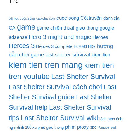
Thẻ
cuoc song
Cốt truyện
danh gia
bài học cuộc sống
captcha
coin
game
game chiến thuật
giao thong
google
GA
Hero 3 might and magic
adsense
Heroes
Heroes 3
hướng
Heroes 3 complete
HoMM3 HD+
dẫn chơi game last shelter survival
kiem tien
kiem tien tren mang
kiem tien
tren youtube
Last Shelter Survival
Last Shelter Survival cách chơi
Last
Shelter Survival guide
Last Shelter
Survival help
Last Shelter Survival
Last Shelter Survival wiki
tips
lách hình ảnh
phim
proxy
nghi dinh 100 xu phat giao thong
SEO Youtube
sod