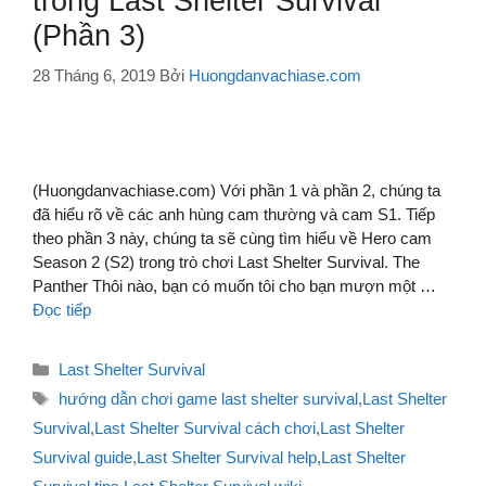
trong Last Shelter Survival
(Phần 3)
28 Tháng 6, 2019
Bởi
Huongdanvachiase.com
(Huongdanvachiase.com) Với phần 1 và phần 2, chúng ta
đã hiểu rõ về các anh hùng cam thường và cam S1. Tiếp
theo phần 3 này, chúng ta sẽ cùng tìm hiểu về Hero cam
Season 2 (S2) trong trò chơi Last Shelter Survival. The
Panther Thôi nào, bạn có muốn tôi cho bạn mượn một …
Đọc tiếp
Danh
Last Shelter Survival
mục
Thẻ
hướng dẫn chơi game last shelter survival
,
Last Shelter
Survival
,
Last Shelter Survival cách chơi
,
Last Shelter
Survival guide
,
Last Shelter Survival help
,
Last Shelter