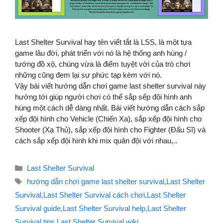
Last Shelter Survival hay tên viết tắt là LSS, là một tựa
game lâu đời, phát triển với nó là hệ thống anh hùng /
tướng đồ xộ, chúng vừa là điểm tuyệt vời của trò chơi
những cũng đem lại sự phức tạp kèm với nó.
Vậy bài viết hướng dẫn chơi game last shelter survival này
hướng tới giúp người chơi có thể sắp sếp đội hình anh
hùng một cách dễ dàng nhất. Bài viết hướng dẫn cách sắp
xếp đội hình cho Vehicle (Chiến Xa), sắp xếp đội hình cho
Shooter (Xạ Thủ), sắp xếp đội hình cho Fighter (Đấu Sĩ) và
cách sắp xếp đội hình khi mix quân đội với nhau,..
Danh
Last Shelter Survival
mục
Thẻ
hướng dẫn chơi game last shelter survival
,
Last Shelter
Survival
,
Last Shelter Survival cách chơi
,
Last Shelter
Survival guide
,
Last Shelter Survival help
,
Last Shelter
Survival tips
,
Last Shelter Survival wiki