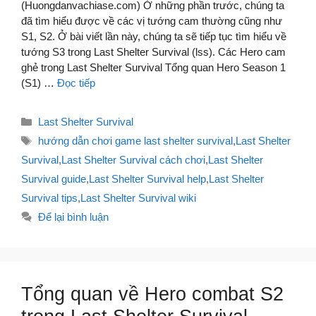
(Huongdanvachiase.com) Ở những phần trước, chúng ta
đã tìm hiểu được về các vị tướng cam thường cũng như
S1, S2. Ở bài viết lần này, chúng ta sẽ tiếp tục tìm hiểu về
tướng S3 trong Last Shelter Survival (lss). Các Hero cam
ghẻ trong Last Shelter Survival Tổng quan Hero Season 1
(S1) …
Đọc tiếp
Danh
Last Shelter Survival
mục
Thẻ
hướng dẫn chơi game last shelter survival
,
Last Shelter
Survival
,
Last Shelter Survival cách chơi
,
Last Shelter
Survival guide
,
Last Shelter Survival help
,
Last Shelter
Survival tips
,
Last Shelter Survival wiki
Để lại bình luận
Tổng quan về Hero combat S2