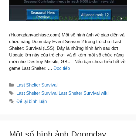
(Huongdanvachiase.com) Một số hình ảnh về giao diện và
chức năng Doomday Event Season 2 trong trò chơi Last
Shelter: Survival (LSS). Đây là những hình ảnh sau đợt
Update lớn này của trò chơi, và đi kèm một số chức năng
mới như Destroy Missile, GB… Nếu bạn chưa hiểu hết về
game Last Shelter: …
Đọc tiếp
Danh
Last Shelter Survival
mục
Thẻ
Last Shelter Survival
,
Last Shelter Survival wiki
Để lại bình luận
Một số hình ảnh Doomday