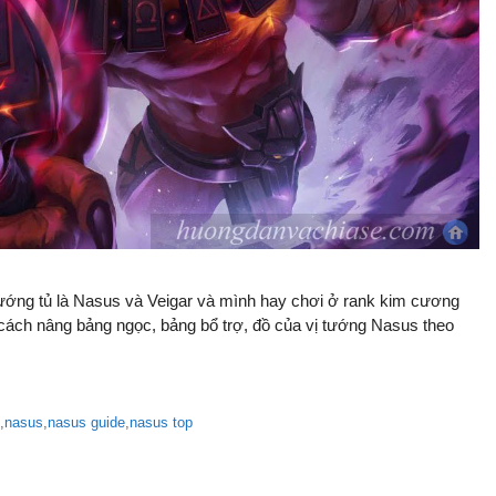
 tướng tủ là Nasus và Veigar và mình hay chơi ở rank kim cương
 cách nâng bảng ngọc, bảng bổ trợ, đồ của vị tướng Nasus theo
s
,
nasus
,
nasus guide
,
nasus top