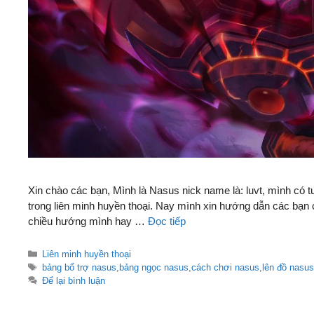
Xin chào các bạn, Mình là Nasus nick name là: luvt, mình có
trong liên minh huyền thoại. Nay mình xin hướng dẫn các bạn
chiều hướng mình hay …
Đọc tiếp
Danh
Liên minh huyền thoại
mục
Thẻ
bảng bổ trợ nasus
,
bảng ngọc nasus
,
cách chơi nasus
,
lên đồ nasu
Để lại bình luận