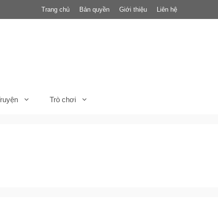
Trang chủ
Bản quyền
Giới thiệu
Liên hệ
ruyện
Trò chơi