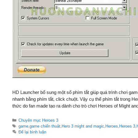
HD Launcher bổ sung một số phím tắt giúp quá trình chơi game
nhanh bằng phím tắt, click chuột. Vậy cụ thể phím tắt trong
thức do fan made tạo ra dành cho trò chơi Heroes of Might an
Danh
Chuyên mục Heroes 3
mục
Thẻ
game
,
game chiến thuật
,
Hero 3 might and magic
,
Heroes
,
Heroes 3
,
Để lại bình luận