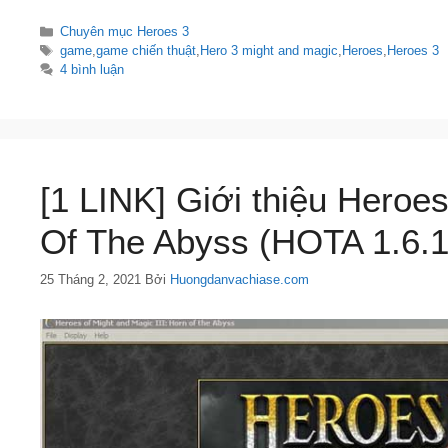
Danh
Chuyên mục Heroes 3
mục
Thẻ
game
,
game chiến thuật
,
Hero 3 might and magic
,
Heroes
,
Heroes 3
4 bình luận
[1 LINK] Giới thiệu Heroes
Of The Abyss (HOTA 1.6.1
25 Tháng 2, 2021
Bởi
Huongdanvachiase.com