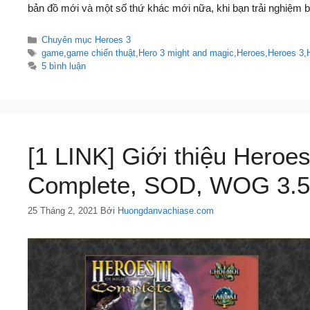
bản đồ mới và một số thứ khác mới nữa, khi bạn trải nghiệm b
Danh
Chuyên mục Heroes 3
mục
Thẻ
game
,
game chiến thuật
,
Hero 3 might and magic
,
Heroes
,
Heroes 3
,
5 bình luận
[1 LINK] Giới thiệu Heroes
Complete, SOD, WOG 3.5
25 Tháng 2, 2021
Bởi
Huongdanvachiase.com