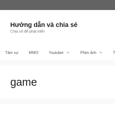
Chuyển
đến
nội
dung
Hướng dẫn và chia sẻ
Chia sẻ để phát triển
Tâm sự
MMO
Youtuber
Phim ảnh
T
game