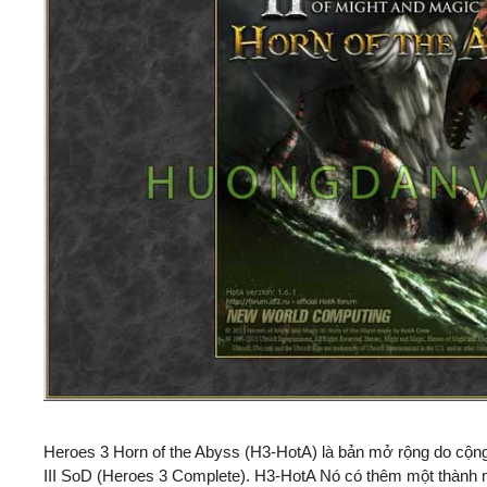
Heroes 3 Horn of the Abyss (H3-HotA) là bản mở rộng do cộng 
III SoD (Heroes 3 Complete). H3-HotA Nó có thêm một thành 