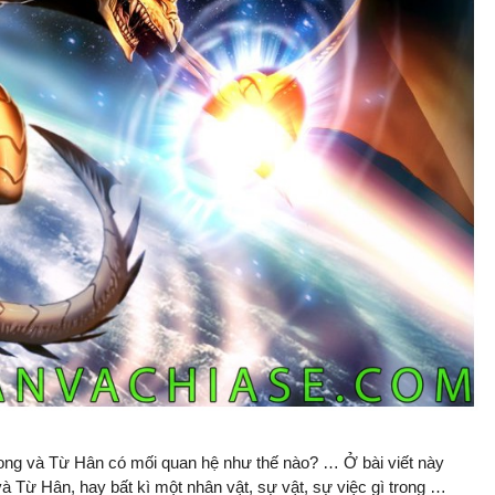
ong và Từ Hân có mối quan hệ như thế nào? … Ở bài viết này
 Từ Hân, hay bất kì một nhân vật, sự vật, sự việc gì trong …