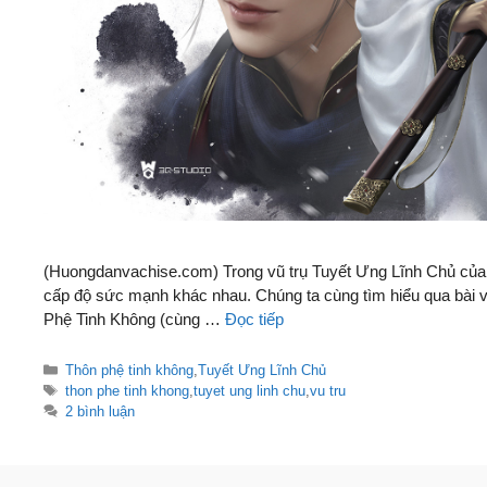
(Huongdanvachise.com) Trong vũ trụ Tuyết Ưng Lĩnh Chủ của 
cấp độ sức mạnh khác nhau. Chúng ta cùng tìm hiểu qua bài v
Phệ Tinh Không (cùng …
Đọc tiếp
Danh
Thôn phệ tinh không
,
Tuyết Ưng Lĩnh Chủ
mục
Thẻ
thon phe tinh khong
,
tuyet ung linh chu
,
vu tru
2 bình luận