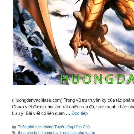
(Huongdanvachiase.com) Trong vũ trụ truyền kỳ của tác phẩm
Chua) viết được chia làm rất nhiều cấp độ, sức mạnh khác nh
Lưu ý: Bài viết có liên quan …
Đọc tiếp
Danh
Thôn phệ tinh không
,
Tuyết Ưng Lĩnh Chủ
mục
Thẻ
thon phe tinh khong
,
tuyet ung linh chu
,
vu tru