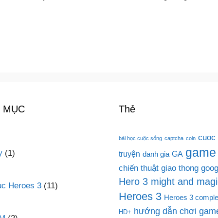
 MỤC
Thẻ
cuoc
bài học cuộc sống
captcha
coin
game
y
(1)
truyện
GA
danh gia
chiến thuật
giao thong
goog
Hero 3 might and magi
c Heroes 3
(11)
Heroes 3
Heroes 3 comple
hướng dẫn chơi game
HD+