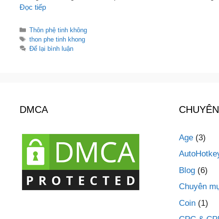
Đọc tiếp
Danh
Thôn phệ tinh không
mục
Thẻ
thon phe tinh khong
Để lại bình luận
DMCA
CHUYÊN
Age
(3)
AutoHotke
Blog
(6)
Chuyên mụ
Coin
(1)