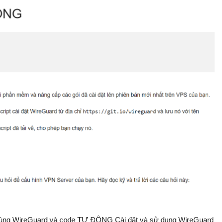
 Dùng WireGuard và code TỰ ĐỘNG Cài đặt và sử dụng WireGuard