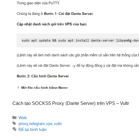
Cách tạo SOCKS5 Proxy (Dante Server) trên VPS – Vultr
Danh
Web
mục
Thẻ
proxy
,
telegram
,
vps
,
vultr
Để lại bình luận