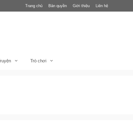
Trang chủ
Bản quyền
Giới thiệu
Liên hệ
ruyện
Trò chơi