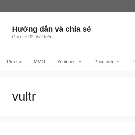
Chuyển
đến
nội
dung
Hướng dẫn và chia sẻ
Chia sẻ để phát triển
Tâm sự
MMO
Youtuber
Phim ảnh
T
vultr