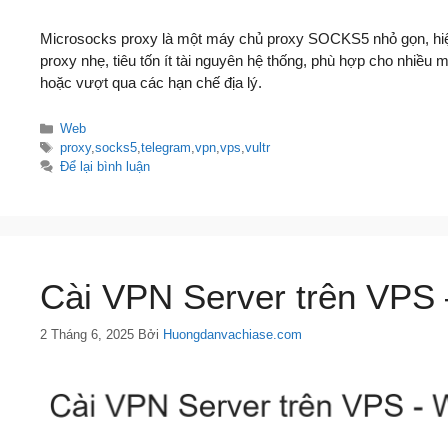
Microsocks proxy là một máy chủ proxy SOCKS5 nhỏ gọn, hiệu
proxy nhẹ, tiêu tốn ít tài nguyên hệ thống, phù hợp cho nhiề
hoặc vượt qua các hạn chế địa lý.
Danh
Web
mục
Thẻ
proxy
,
socks5
,
telegram
,
vpn
,
vps
,
vultr
Để lại bình luận
Cài VPN Server trên VPS 
2 Tháng 6, 2025
Bởi
Huongdanvachiase.com