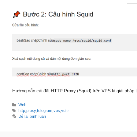
Hướng dẫn cài đặt HTTP Proxy (Squid) trên VPS là giải pháp tu
Danh
Web
mục
Thẻ
http
,
proxy
,
telegram
,
vps
,
vultr
Để lại bình luận