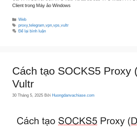
Client trong Máy ảo Windows
Danh
Web
mục
Thẻ
proxy
,
telegram
,
vpn
,
vps
,
vultr
Để lại bình luận
Cách tạo SOCKS5 Proxy (
Vultr
30 Tháng 5, 2025
Bởi
Huongdanvachiase.com