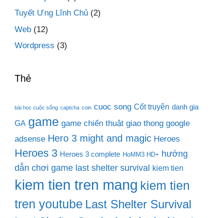
Tuyết Ưng Lĩnh Chủ
(2)
Web
(12)
Wordpress
(3)
Thẻ
cuoc song
Cốt truyện
danh gia
bài học cuộc sống
captcha
coin
game
game chiến thuật
giao thong
google
GA
Hero 3 might and magic
adsense
Heroes
Heroes 3
hướng
Heroes 3 complete
HoMM3 HD+
dẫn chơi game last shelter survival
kiem tien
kiem tien tren mang
kiem tien
tren youtube
Last Shelter Survival