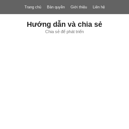
Chuyển
Trang chủ
Bản quyền
Giới thiệu
Liên hệ
đến
nội
dung
Hướng dẫn và chia sẻ
Chia sẻ để phát triển