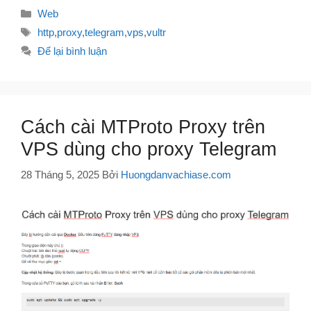
Danh
Web
mục
Thẻ
http
,
proxy
,
telegram
,
vps
,
vultr
Để lại bình luận
Cách cài MTProto Proxy trên
VPS dùng cho proxy Telegram
28 Tháng 5, 2025
Bởi
Huongdanvachiase.com