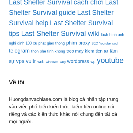
Last Shelter Survival cách chơi
Last
Shelter Survival guide
Last Shelter
Survival help
Last Shelter Survival
Last Shelter Survival wiki
tips
lách hình ảnh
phim
proxy
nghi dinh 100 xu phat giao thong
SEO Youtube
sod
telegram
tâm
treo may kiem tien
thon phe tinh khong
tut
youtube
vps
vultr
sự
wordpress
web
wp
windows
wog
Về tôi
Huongdanvachiase.com là blog cá nhân tập trung
vào việc phổ biến kiến thức kiếm tiền online nói
riêng và các kiến thức khác nói chung đến tất cả
mọi người.