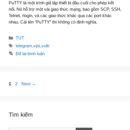
PuTTY là một trình giả lập thiết bị đầu cuối cho phép kết
nối. Nó hỗ trợ một vài giao thức mạng, bao gồm SCP, SSH,
Telnet, rlogin, và các giao thức khác qua các port khác
nhau. Cái tên “PuTTY” thì không có định nghĩa.
Danh
TUT
mục
Thẻ
telegram
,
vps
,
vultr
Để lại bình luận
Điều
Page
Page
1
2
Next
→
hướng
bài
viết
Tìm kiếm