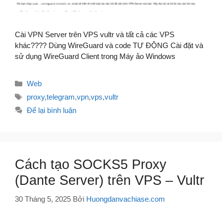
Cài VPN Server trên VPS vultr và tất cả các VPS
khác???? Dùng WireGuard và code TỰ ĐỘNG Cài đặt và
sử dụng WireGuard Client trong Máy ảo Windows
Danh
Web
mục
Thẻ
proxy
,
telegram
,
vpn
,
vps
,
vultr
Để lại bình luận
Cách tạo SOCKS5 Proxy
(Dante Server) trên VPS – Vultr
30 Tháng 5, 2025
Bởi
Huongdanvachiase.com