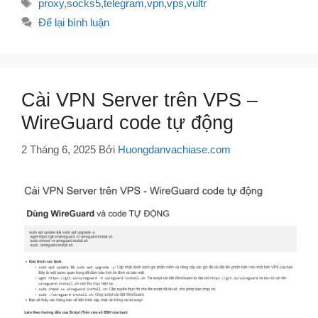
Thẻ
proxy
,
socks5
,
telegram
,
vpn
,
vps
,
vultr
Để lại bình luận
Cài VPN Server trên VPS –
WireGuard code tự động
2 Tháng 6, 2025
Bởi
Huongdanvachiase.com