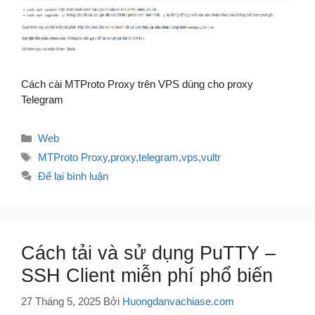
Cách cài MTProto Proxy trên VPS dùng cho proxy
Telegram
Danh
Web
mục
Thẻ
MTProto Proxy
,
proxy
,
telegram
,
vps
,
vultr
Để lại bình luận
Cách tải và sử dụng PuTTY –
SSH Client miễn phí phổ biến
27 Tháng 5, 2025
Bởi
Huongdanvachiase.com