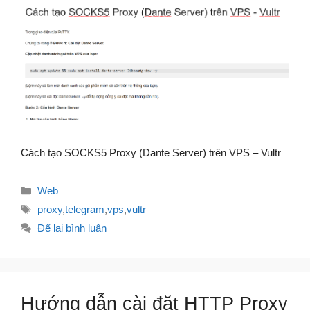
Cách tạo SOCKS5 Proxy (Dante Server) trên VPS – Vultr
Danh
Web
mục
Thẻ
proxy
,
telegram
,
vps
,
vultr
Để lại bình luận
Hướng dẫn cài đặt HTTP Proxy