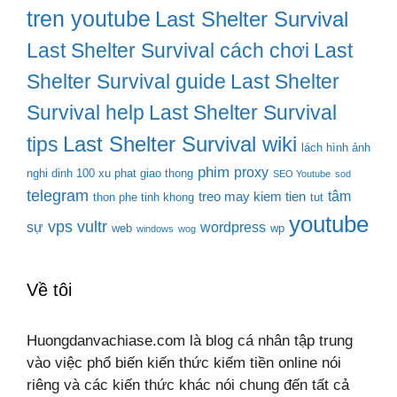
tren youtube
Last Shelter Survival
Last Shelter Survival cách chơi
Last
Shelter Survival guide
Last Shelter
Survival help
Last Shelter Survival
Last Shelter Survival wiki
tips
lách hình ảnh
phim
proxy
nghi dinh 100 xu phat giao thong
SEO Youtube
sod
telegram
tâm
treo may kiem tien
thon phe tinh khong
tut
youtube
vps
vultr
sự
wordpress
web
wp
windows
wog
Về tôi
Huongdanvachiase.com là blog cá nhân tập trung
vào việc phổ biến kiến thức kiếm tiền online nói
riêng và các kiến thức khác nói chung đến tất cả