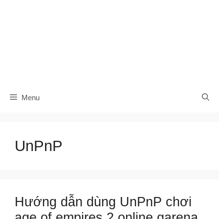
Menu
UnPnP
Hướng dẫn dùng UnPnP chơi
age of empires 2 online garena