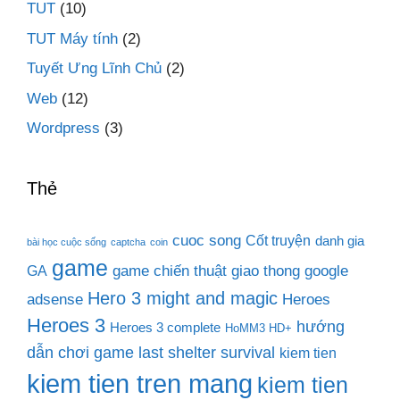
TUT
(10)
TUT Máy tính
(2)
Tuyết Ưng Lĩnh Chủ
(2)
Web
(12)
Wordpress
(3)
Thẻ
cuoc song
Cốt truyện
danh gia
bài học cuộc sống
captcha
coin
game
game chiến thuật
giao thong
google
GA
Hero 3 might and magic
adsense
Heroes
Heroes 3
hướng
Heroes 3 complete
HoMM3 HD+
dẫn chơi game last shelter survival
kiem tien
kiem tien tren mang
kiem tien