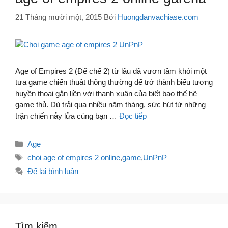
21 Tháng mười một, 2015
Bởi
Huongdanvachiase.com
Age of Empires 2 (Đế chế 2) từ lâu đã vươn tầm khỏi một
tựa game chiến thuật thông thường để trở thành biểu tượng
huyền thoại gắn liền với thanh xuân của biết bao thế hệ
game thủ. Dù trải qua nhiều năm tháng, sức hút từ những
trận chiến nảy lửa cùng bạn …
Đọc tiếp
Danh
Age
mục
Thẻ
choi age of empires 2 online
,
game
,
UnPnP
Để lại bình luận
Tìm kiếm