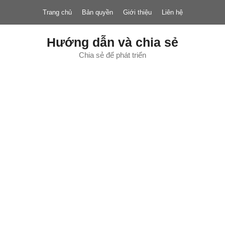
Chuyển
Trang chủ
Bản quyền
Giới thiệu
Liên hệ
đến
nội
dung
Hướng dẫn và chia sẻ
Chia sẻ để phát triển