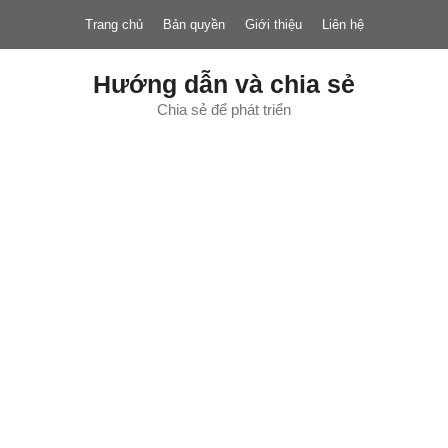
Chuyển
Trang chủ
Bản quyền
Giới thiệu
Liên hệ
đến
nội
dung
Hướng dẫn và chia sẻ
Chia sẻ để phát triển