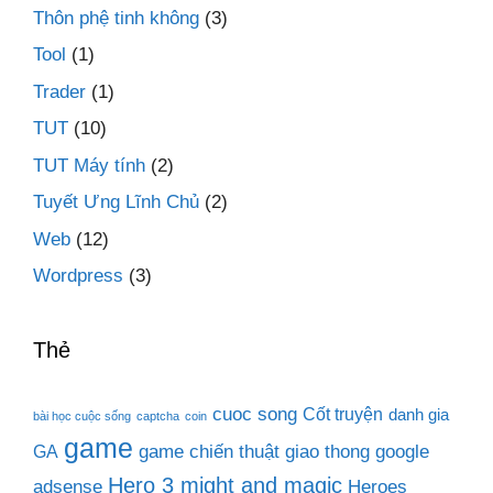
Thôn phệ tinh không
(3)
Tool
(1)
Trader
(1)
TUT
(10)
TUT Máy tính
(2)
Tuyết Ưng Lĩnh Chủ
(2)
Web
(12)
Wordpress
(3)
Thẻ
cuoc song
Cốt truyện
danh gia
bài học cuộc sống
captcha
coin
game
game chiến thuật
giao thong
google
GA
Hero 3 might and magic
adsense
Heroes