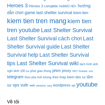
Heroes 3
hướng
Heroes 3 complete
HoMM3 HD+
dẫn chơi game last shelter survival
kiem tien
kiem tien tren mang
kiem tien
tren youtube
Last Shelter Survival
Last Shelter Survival cách chơi
Last
Shelter Survival guide
Last Shelter
Survival help
Last Shelter Survival
Last Shelter Survival wiki
tips
lách hình ảnh
phim
proxy
nghi dinh 100 xu phat giao thong
SEO Youtube
sod
telegram
tâm
treo may kiem tien
thon phe tinh khong
tut
youtube
vps
vultr
sự
wordpress
web
wp
windows
wog
Về tôi