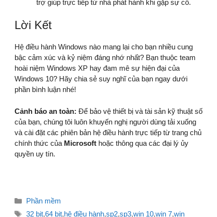
trợ giúp trực tiếp từ nhà phát hành khi gặp sự cố.
Lời Kết
Hệ điều hành Windows nào mang lại cho bạn nhiều cung
bậc cảm xúc và kỷ niệm đáng nhớ nhất? Bạn thuộc team
hoài niệm Windows XP hay đam mê sự hiện đại của
Windows 10? Hãy chia sẻ suy nghĩ của bạn ngay dưới
phần bình luận nhé!
Cảnh báo an toàn:
Để bảo vệ thiết bị và tài sản kỹ thuật số
của bạn, chúng tôi luôn khuyến nghị người dùng tải xuống
và cài đặt các phiên bản hệ điều hành trực tiếp từ trang chủ
chính thức của
Microsoft
hoặc thông qua các đại lý ủy
quyền uy tín.
Danh
Phần mềm
mục
Thẻ
32 bit
,
64 bit
,
hệ điều hành
,
sp2
,
sp3
,
win 10
,
win 7
,
win