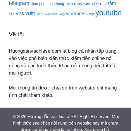
telegram
tâm
treo may kiem tien
thon phe tinh khong
tut
youtube
vps
vultr
sự
wordpress
web
wp
windows
wog
Về tôi
Huongdanvachiase.com là blog cá nhân tập trung
vào việc phổ biến kiến thức kiếm tiền online nói
riêng và các kiến thức khác nói chung đến tất cả
mọi người.
Mọi thông tin được chia sẻ trên website chỉ mang
tính chất tham khảo.
© 2026 Hướng dẫn và chia sẻ
• All Right Reserved. Mọi
hình thức sao chép nội dung trên website này mà chưa
được sự đồng ý đều là trái phép. Xây dựng bởi