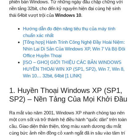
phiên bản Windows. Từ những ngày đầu chập chững với
nền tảng 32bit, cho đến kỷ nguyên hiện đại cùng hệ sinh
thái 64bit vượt trội của
Windows 10
.
Hướng dẫn đo điện năng tiêu thụ của máy tính
chuẩn xác nhất
[Tổng hợp] Hành Trình Công Nghệ Đầy Hoài Niệm:
Nhìn Lại Di Sản Của Windows XP, Win 7 Và Bộ Đôi
Office Huyền Thoại
[ISO – GHO] GIỚI THIỆU CÁC BẢN WINDOWS
HUYỀN THOẠI WIN XP (SP1, SP2), Win 7, Win 8,
Win 10… 32bit, 64bit [1 LINK]
1. Huyền Thoại Windows XP (SP1,
SP2) – Nền Tảng Của Mọi Khởi Đầu
Ra mắt vào năm 2001, Windows XP nhanh chóng tạo nên
một cơn sốt và trở thành hệ điều hành “quốc dân” trên toàn
cầu. Giao diện thân thiện, tông màu xanh dương dịu mắt
cùng bức ảnh nền đồng cỏ xanh ngắt đã in sâu vào tâm trí