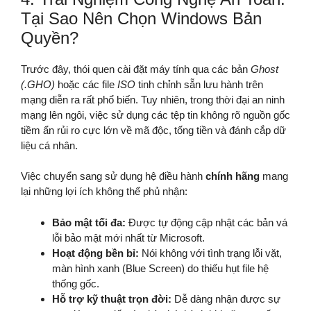
Tại Sao Nên Chọn Windows Bản
Quyền?
Trước đây, thói quen cài đặt máy tính qua các bản
Ghost
(.GHO)
hoặc các file
ISO
tinh chỉnh sẵn lưu hành trên
mạng diễn ra rất phổ biến. Tuy nhiên, trong thời đại an ninh
mạng lên ngôi, việc sử dụng các tệp tin không rõ nguồn gốc
tiềm ẩn rủi ro cực lớn về mã độc, tống tiền và đánh cắp dữ
liệu cá nhân.
Việc chuyển sang sử dụng hệ điều hành
chính hãng
mang
lại những lợi ích không thể phủ nhận:
Bảo mật tối đa:
Được tự động cập nhật các bản vá
lỗi bảo mật mới nhất từ Microsoft.
Hoạt động bền bỉ:
Nói không với tình trạng lỗi vặt,
màn hình xanh (Blue Screen) do thiếu hụt file hệ
thống gốc.
Hỗ trợ kỹ thuật trọn đời:
Dễ dàng nhận được sự