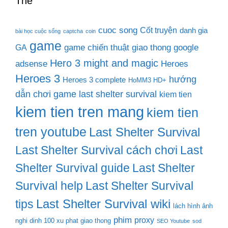
Thẻ
cuoc song
Cốt truyện
danh gia
bài học cuộc sống
captcha
coin
game
game chiến thuật
giao thong
google
GA
Hero 3 might and magic
adsense
Heroes
Heroes 3
hướng
Heroes 3 complete
HoMM3 HD+
dẫn chơi game last shelter survival
kiem tien
kiem tien tren mang
kiem tien
tren youtube
Last Shelter Survival
Last Shelter Survival cách chơi
Last
Shelter Survival guide
Last Shelter
Survival help
Last Shelter Survival
Last Shelter Survival wiki
tips
lách hình ảnh
phim
proxy
nghi dinh 100 xu phat giao thong
SEO Youtube
sod