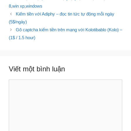
8
,
win xp
,
windows
Điều
Kiếm tiền với Adiphy – đọc tin tức tự động mỗi ngày
hướng
(5$/ngày)
bài
Gõ captcha kiếm tiền trên mạng với Kolotibablo (Kolo) –
viết
(1$ / 1.5 hour)
Viết một bình luận
Bình
luận