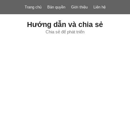
Chuyển
Trang chủ
Bản quyền
Giới thiệu
Liên hệ
đến
nội
dung
Hướng dẫn và chia sẻ
Chia sẻ để phát triển