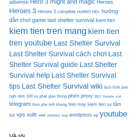
Hero 3 might and magic
adsense
Heroes
Heroes 3
hướng
Heroes 3 complete
HoMM3 HD+
dẫn chơi game last shelter survival
kiem tien
kiem tien tren mang
kiem tien
tren youtube
Last Shelter Survival
Last Shelter Survival cách chơi
Last
Shelter Survival guide
Last Shelter
Survival help
Last Shelter Survival
Last Shelter Survival wiki
tips
lách hình ảnh
phim
proxy
nghi dinh 100 xu phat giao thong
SEO Youtube
sod
telegram
tâm
treo may kiem tien
thon phe tinh khong
tut
youtube
vps
vultr
sự
wordpress
web
wp
windows
wog
Về tôi