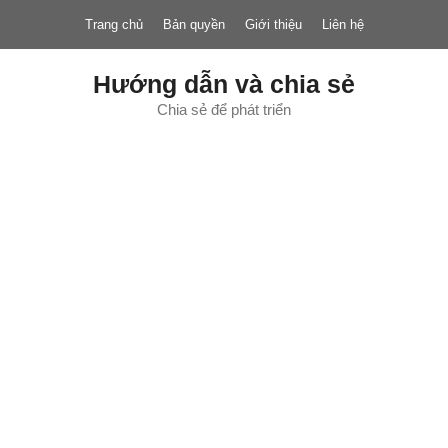
Chuyển
Trang chủ
Bản quyền
Giới thiệu
Liên hệ
đến
nội
dung
Hướng dẫn và chia sẻ
Chia sẻ để phát triển