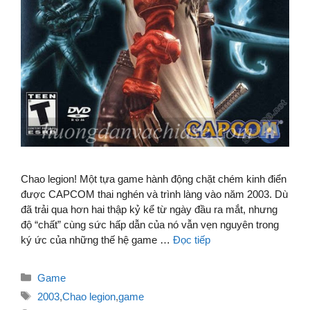
Chao legion! Một tựa game hành động chặt chém kinh điển
được CAPCOM thai nghén và trình làng vào năm 2003. Dù
đã trải qua hơn hai thập kỷ kể từ ngày đầu ra mắt, nhưng
độ “chất” cùng sức hấp dẫn của nó vẫn vẹn nguyên trong
ký ức của những thế hệ game …
Đọc tiếp
Danh
Game
mục
Thẻ
2003
,
Chao legion
,
game