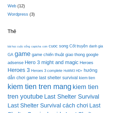
Web
(12)
Wordpress
(3)
Thẻ
cuoc song
Cốt truyện
danh gia
bài học cuộc sống
captcha
coin
game
game chiến thuật
giao thong
google
GA
Hero 3 might and magic
adsense
Heroes
Heroes 3
hướng
Heroes 3 complete
HoMM3 HD+
dẫn chơi game last shelter survival
kiem tien
kiem tien tren mang
kiem tien
tren youtube
Last Shelter Survival
Last Shelter Survival cách chơi
Last