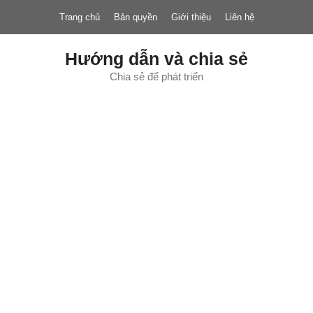
Chuyển
Trang chủ
Bản quyền
Giới thiệu
Liên hệ
đến
nội
dung
Hướng dẫn và chia sẻ
Chia sẻ để phát triển