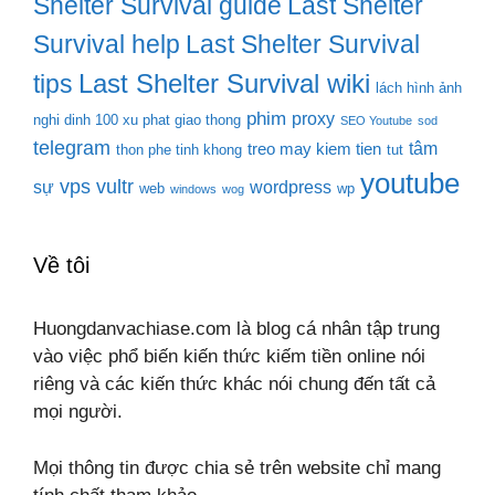
Shelter Survival guide
Last Shelter
Survival help
Last Shelter Survival
Last Shelter Survival wiki
tips
lách hình ảnh
phim
proxy
nghi dinh 100 xu phat giao thong
SEO Youtube
sod
telegram
tâm
treo may kiem tien
thon phe tinh khong
tut
youtube
vps
vultr
sự
wordpress
web
wp
windows
wog
Về tôi
Huongdanvachiase.com là blog cá nhân tập trung
vào việc phổ biến kiến thức kiếm tiền online nói
riêng và các kiến thức khác nói chung đến tất cả
mọi người.
Mọi thông tin được chia sẻ trên website chỉ mang