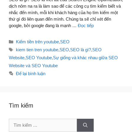
dịch nôm na ra là làm sao để các công cụ tìm kiếm biết và
nhắc đến mình, mỗi khi khách hàng của họ tìm kiếm một
thứ gì đó liên quan đến mình. Chúng ta sẽ chỉ xét đến
google, bởi google đang là mạnh …
Đọc tiếp
Danh
Kiếm tiền trên youtube
,
SEO
mục
Thẻ
kiem tien tren youtube
,
SEO
,
SEO là gì?
,
SEO
Website
,
SEO Youtube
,
Sự giống và khác nhau giữa SEO
Website và SEO Youtube
Để lại bình luận
Tìm kiếm
Tìm
kiếm