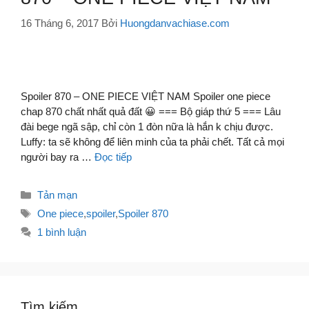
16 Tháng 6, 2017
Bởi
Huongdanvachiase.com
Spoiler 870 – ONE PIECE VIỆT NAM Spoiler one piece
chap 870 chất nhất quả đất 😀 === Bộ giáp thứ 5 === Lâu
đài bege ngã sập, chỉ còn 1 đòn nữa là hắn k chịu được.
Luffy: ta sẽ không để liên minh của ta phải chết. Tất cả mọi
người bay ra …
Đọc tiếp
Danh
Tản mạn
mục
Thẻ
One piece
,
spoiler
,
Spoiler 870
1 bình luận
Tìm kiếm