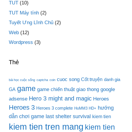
TUT
(10)
TUT Máy tính
(2)
Tuyết Ưng Lĩnh Chủ
(2)
Web
(12)
Wordpress
(3)
Thẻ
cuoc song
Cốt truyện
danh gia
bài học cuộc sống
captcha
coin
game
game chiến thuật
giao thong
google
GA
Hero 3 might and magic
adsense
Heroes
Heroes 3
hướng
Heroes 3 complete
HoMM3 HD+
dẫn chơi game last shelter survival
kiem tien
kiem tien tren mang
kiem tien