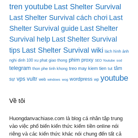
tren youtube
Last Shelter Survival
Last Shelter Survival cách chơi
Last
Shelter Survival guide
Last Shelter
Survival help
Last Shelter Survival
Last Shelter Survival wiki
tips
lách hình ảnh
phim
proxy
nghi dinh 100 xu phat giao thong
SEO Youtube
sod
telegram
tâm
treo may kiem tien
thon phe tinh khong
tut
youtube
vps
vultr
sự
wordpress
web
wp
windows
wog
Về tôi
Huongdanvachiase.com là blog cá nhân tập trung
vào việc phổ biến kiến thức kiếm tiền online nói
riêng và các kiến thức khác nói chung đến tất cả