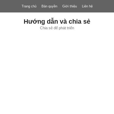
Chuyển
Trang chủ
Bản quyền
Giới thiệu
Liên hệ
đến
nội
dung
Hướng dẫn và chia sẻ
Chia sẻ để phát triển