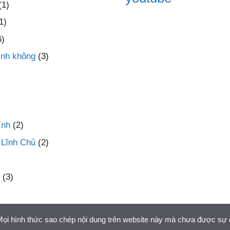
(1)
1)
6)
inh không
(3)
ính
(2)
 Lĩnh Chủ
(2)
(3)
 Mọi hình thức sao chép nội dung trên website này mà chưa được sự 