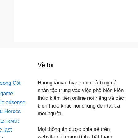
Về tôi
 song
Huongdanvachiase.com là blog cá
Cốt
nhân tập trung vào việc phổ biến kiến
game
thức kiếm tiền online nói riêng và các
le adsense
kiến thức khác nói chung đến tất cả
c
Heroes
mọi người.
te
HoMM3
Mọi thông tin được chia sẻ trên
 last
website chỉ mang tính chất tham