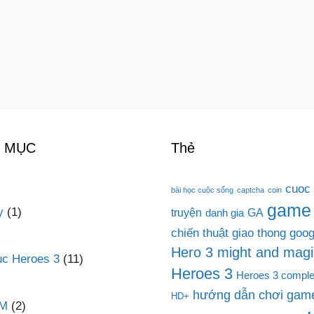
 MỤC
Thẻ
cuoc
bài học cuộc sống
captcha
coin
game
y
(1)
truyện
GA
danh gia
chiến thuật
giao thong
goog
Hero 3 might and magi
c Heroes 3
(11)
Heroes 3
Heroes 3 comple
hướng dẫn chơi game
HD+
PM
(2)