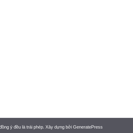
đồng ý đều là trái phép. Xây dựng bởi
GeneratePress