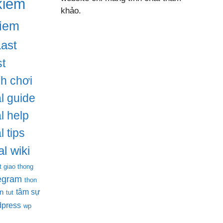
kiem
khảo.
iem
Last
t
ch chơi
l guide
l help
l tips
l wiki
t giao thong
legram
thon
tâm sự
en
tut
dpress
wp