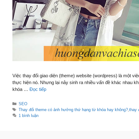
Việc thay đổi giao diện (theme) website (wordpress) là một vi
thực hiện nó. Nhưng lại nảy sinh ra nhiều vấn đề khác nhau kh
khóa …
Đọc tiếp
Danh
SEO
mục
Thẻ
Thay đổi theme có ảnh hưởng thứ hạng từ khóa hay không?
,
thay 
1 bình luận