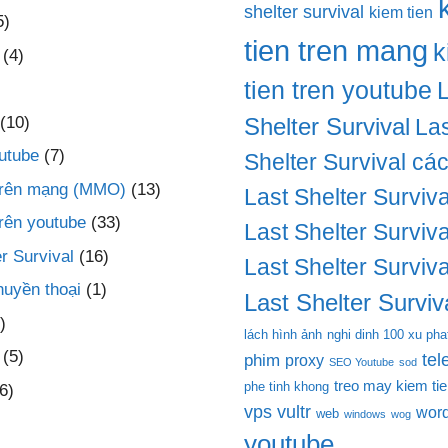
shelter survival
kiem tien
5)
tien tren mang
k
(4)
tien tren youtube
(10)
Shelter Survival
Las
utube
(7)
Shelter Survival cá
 trên mạng (MMO)
(13)
Last Shelter Surviva
trên youtube
(33)
Last Shelter Surviva
r Survival
(16)
Last Shelter Surviva
huyền thoại
(1)
Last Shelter Surviva
)
lách hình ảnh
nghi dinh 100 xu pha
(5)
te
phim
proxy
SEO Youtube
sod
treo may kiem ti
phe tinh khong
6)
vps
vultr
wor
web
windows
wog
youtube