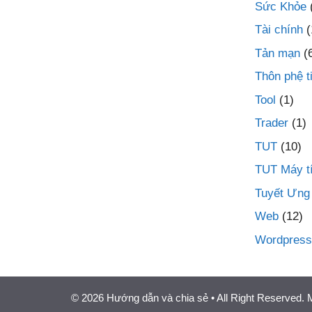
Sức Khỏe
Tài chính
(
Tản mạn
(
Thôn phệ t
Tool
(1)
Trader
(1)
TUT
(10)
TUT Máy t
Tuyết Ưng
Web
(12)
Wordpress
© 2026 Hướng dẫn và chia sẻ
• All Right Reserved.