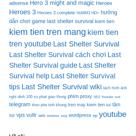
Hero 3 might and magic
adsense
Heroes
Heroes 3
hướng
Heroes 3 complete
HoMM3 HD+
dẫn chơi game last shelter survival
kiem tien
kiem tien tren mang
kiem tien
tren youtube
Last Shelter Survival
Last Shelter Survival cách chơi
Last
Shelter Survival guide
Last Shelter
Survival help
Last Shelter Survival
Last Shelter Survival wiki
tips
lách hình ảnh
phim
proxy
nghi dinh 100 xu phat giao thong
SEO Youtube
sod
telegram
tâm
treo may kiem tien
thon phe tinh khong
tut
youtube
vps
vultr
sự
wordpress
web
wp
windows
wog