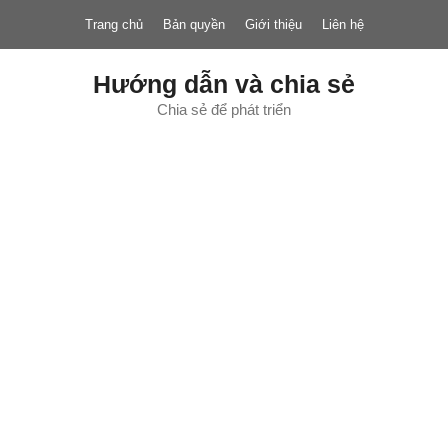
Chuyển
Trang chủ
Bản quyền
Giới thiệu
Liên hệ
đến
nội
dung
Hướng dẫn và chia sẻ
Chia sẻ để phát triển