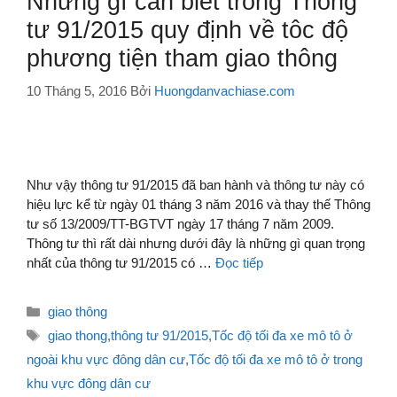
Những gì cần biết trong Thông
tư 91/2015 quy định về tôc độ
phương tiện tham giao thông
10 Tháng 5, 2016
Bởi
Huongdanvachiase.com
Như vậy thông tư 91/2015 đã ban hành và thông tư này có
hiệu lực kể từ ngày 01 tháng 3 năm 2016 và thay thế Thông
tư số 13/2009/TT-BGTVT ngày 17 tháng 7 năm 2009.
Thông tư thì rất dài nhưng dưới đây là những gì quan trọng
nhất của thông tư 91/2015 có …
Đọc tiếp
Danh
giao thông
mục
Thẻ
giao thong
,
thông tư 91/2015
,
Tốc độ tối đa xe mô tô ở
ngoài khu vực đông dân cư
,
Tốc độ tối đa xe mô tô ở trong
khu vực đông dân cư