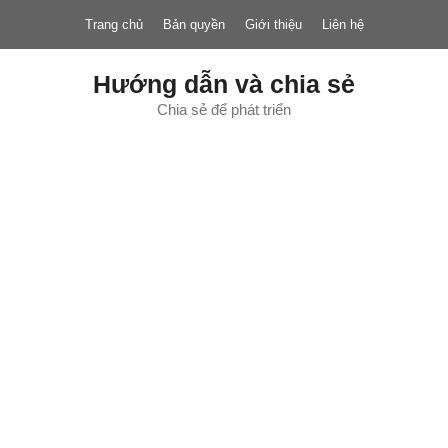
Chuyển
Trang chủ
Bản quyền
Giới thiệu
Liên hệ
đến
nội
dung
Hướng dẫn và chia sẻ
Chia sẻ để phát triển