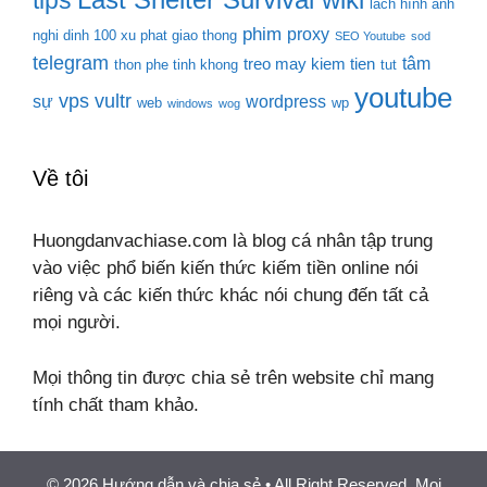
tips
lách hình ảnh
phim
proxy
nghi dinh 100 xu phat giao thong
SEO Youtube
sod
telegram
tâm
treo may kiem tien
thon phe tinh khong
tut
youtube
vps
vultr
sự
wordpress
web
wp
windows
wog
Về tôi
Huongdanvachiase.com là blog cá nhân tập trung
vào việc phổ biến kiến thức kiếm tiền online nói
riêng và các kiến thức khác nói chung đến tất cả
mọi người.
Mọi thông tin được chia sẻ trên website chỉ mang
tính chất tham khảo.
© 2026 Hướng dẫn và chia sẻ
• All Right Reserved. Mọi