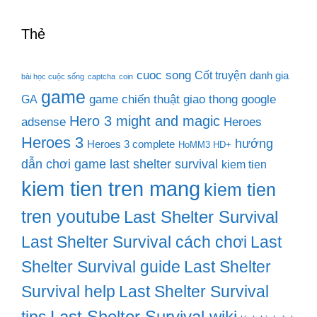
Thẻ
cuoc song
Cốt truyện
danh gia
bài học cuộc sống
captcha
coin
game
game chiến thuật
giao thong
google
GA
Hero 3 might and magic
adsense
Heroes
Heroes 3
hướng
Heroes 3 complete
HoMM3 HD+
dẫn chơi game last shelter survival
kiem tien
kiem tien tren mang
kiem tien
tren youtube
Last Shelter Survival
Last Shelter Survival cách chơi
Last
Shelter Survival guide
Last Shelter
Survival help
Last Shelter Survival
Last Shelter Survival wiki