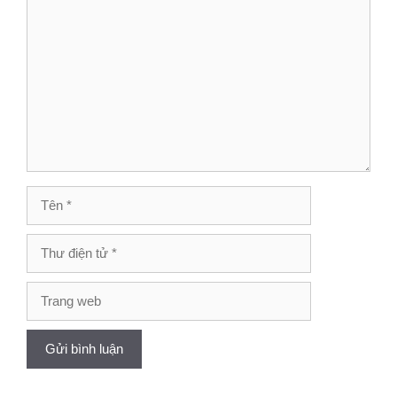
Bình
luận
Tên
Thư
điện
tử
Trang
web