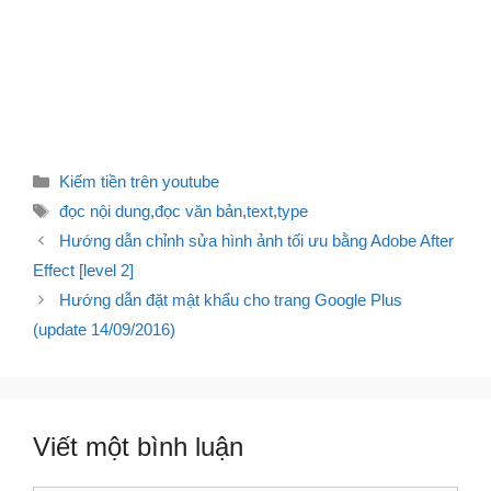
Danh
Kiếm tiền trên youtube
mục
Thẻ
đọc nội dung
,
đọc văn bản
,
text
,
type
Điều
Hướng dẫn chỉnh sửa hình ảnh tối ưu bằng Adobe After
hướng
Effect [level 2]
bài
Hướng dẫn đặt mật khẩu cho trang Google Plus
viết
(update 14/09/2016)
Viết một bình luận