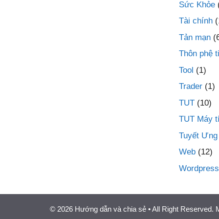
Sức Khỏe
Tài chính
(
Tản mạn
(
Thôn phệ t
Tool
(1)
Trader
(1)
TUT
(10)
TUT Máy t
Tuyết Ưng
Web
(12)
Wordpress
© 2026 Hướng dẫn và chia sẻ
• All Right Reserved.