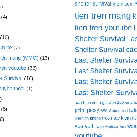
shelter survival
kiem tien
5)
tien tren mang
k
(4)
tien tren youtube
(10)
Shelter Survival
Las
utube
(7)
Shelter Survival cá
 trên mạng (MMO)
(13)
Last Shelter Surviva
trên youtube
(33)
Last Shelter Surviva
r Survival
(16)
Last Shelter Surviva
huyền thoại
(1)
Last Shelter Surviva
)
lách hình ảnh
nghi dinh 100 xu pha
(5)
te
phim
proxy
SEO Youtube
sod
treo may kiem ti
phe tinh khong
6)
vps
vultr
wor
web
windows
wog
youtube