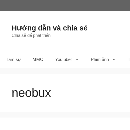
Chuyển
đến
nội
dung
Hướng dẫn và chia sẻ
Chia sẻ để phát triển
Tâm sự
MMO
Youtuber
Phim ảnh
T
neobux