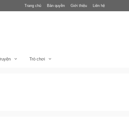
Trang chủ
Bản quyền
Giới thiệu
Liên hệ
ruyện
Trò chơi