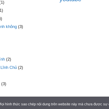
(1)
1)
6)
inh không
(3)
ính
(2)
 Lĩnh Chủ
(2)
(3)
 Mọi hình thức sao chép nội dung trên website này mà chưa được sự 