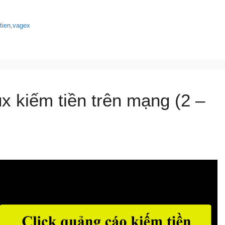
tien
,
vagex
 kiếm tiền trên mạng (2 –