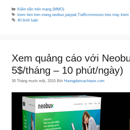
Danh
Kiếm tiền trên mạng (MMO)
mục
Thẻ
kiem tien tren mang
,
neobux
,
paypal
,
Trafficmonsoon
,
treo may kiem 
40 bình luận
Xem quảng cáo với Neobux
5$/tháng – 10 phút/ngày)
30 Tháng mười một, 2015
Bởi
Huongdanvachiase.com