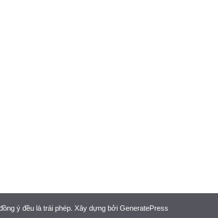
đồng ý đều là trái phép. Xây dựng bởi
GeneratePress