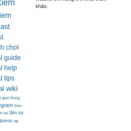
kiem
khảo.
iem
Last
t
ch chơi
l guide
l help
l tips
l wiki
t giao thong
legram
thon
tâm sự
en
tut
dpress
wp