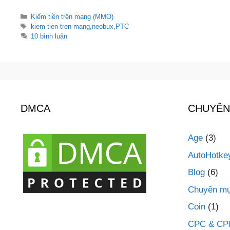
Danh
Kiếm tiền trên mạng (MMO)
mục
Thẻ
kiem tien tren mang
,
neobux
,
PTC
10 bình luận
DMCA
CHUYÊN
Age
(3)
AutoHotke
Blog
(6)
Chuyên mụ
Coin
(1)
CPC & C