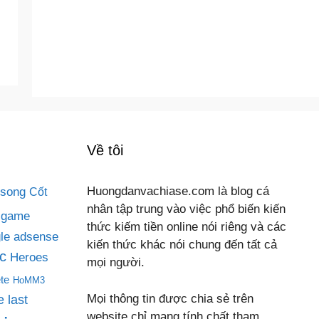
Về tôi
 song
Huongdanvachiase.com là blog cá
Cốt
nhân tập trung vào việc phổ biến kiến
game
thức kiếm tiền online nói riêng và các
le adsense
kiến thức khác nói chung đến tất cả
c
Heroes
mọi người.
te
HoMM3
Mọi thông tin được chia sẻ trên
 last
website chỉ mang tính chất tham