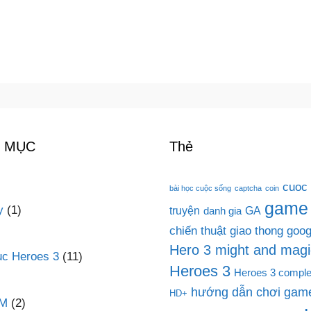
 MỤC
Thẻ
cuoc
bài học cuộc sống
captcha
coin
game
y
(1)
truyện
GA
danh gia
chiến thuật
giao thong
goog
Hero 3 might and magi
c Heroes 3
(11)
Heroes 3
Heroes 3 comple
hướng dẫn chơi game
HD+
PM
(2)