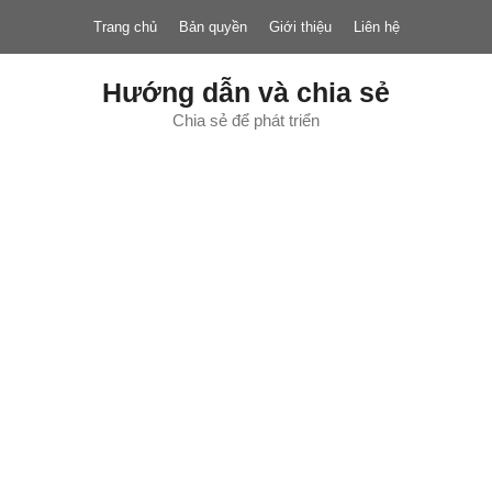
Chuyển
Trang chủ
Bản quyền
Giới thiệu
Liên hệ
đến
nội
dung
Hướng dẫn và chia sẻ
Chia sẻ để phát triển