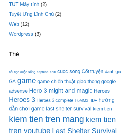
TUT Máy tính
(2)
Tuyết Ưng Lĩnh Chủ
(2)
Web
(12)
Wordpress
(3)
Thẻ
cuoc song
Cốt truyện
danh gia
bài học cuộc sống
captcha
coin
game
game chiến thuật
giao thong
google
GA
Hero 3 might and magic
adsense
Heroes
Heroes 3
hướng
Heroes 3 complete
HoMM3 HD+
dẫn chơi game last shelter survival
kiem tien
kiem tien tren mang
kiem tien
tren youtube
Last Shelter Survival