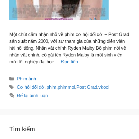
Một chút cảm nhận nhỏ về phim cơ hội đổi đời – Post Grad
sản xuất năm 2009, với sự tham gia của những diễn viên
hài nổi tiếng. Nhân vật chính Ryden Malby Bộ phim nói về
nhân vật chính, cô gái tên Ryden Malby là một sinh viên
mới tốt nghiệp đại học …
Đọc tiếp
Danh
Phim ảnh
mục
Thẻ
Cơ hội đổi đời
,
phim
,
phimmoi
,
Post Grad
,
vkool
Để lại bình luận
Tìm kiếm