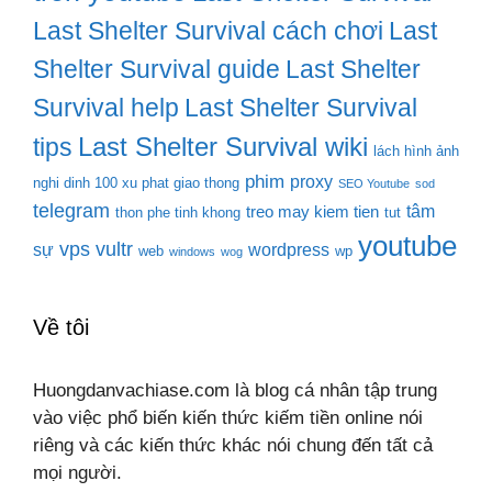
Last Shelter Survival cách chơi
Last
Shelter Survival guide
Last Shelter
Survival help
Last Shelter Survival
Last Shelter Survival wiki
tips
lách hình ảnh
phim
proxy
nghi dinh 100 xu phat giao thong
SEO Youtube
sod
telegram
tâm
treo may kiem tien
thon phe tinh khong
tut
youtube
vps
vultr
sự
wordpress
web
wp
windows
wog
Về tôi
Huongdanvachiase.com là blog cá nhân tập trung
vào việc phổ biến kiến thức kiếm tiền online nói
riêng và các kiến thức khác nói chung đến tất cả
mọi người.