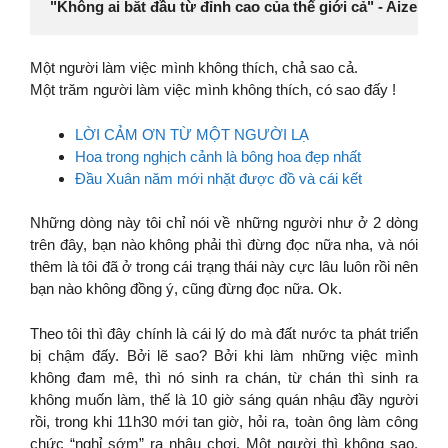
"Không ai bắt đầu từ đỉnh cao của thế giới cả" - Aizen S
Một người làm việc mình không thích, chả sao cả.
Một trăm người làm việc mình không thích, có sao đấy !
LỜI CẢM ƠN TỪ MỘT NGƯỜI LẠ
Hoa trong nghịch cảnh là bông hoa đẹp nhất
Đầu Xuân năm mới nhặt được đồ và cái kết
Những dòng này tôi chỉ nói về những người như ở 2 dòng
trên đây, bạn nào không phải thì đừng đọc nữa nha, và nói
thêm là tôi đã ở trong cái trạng thái này cực lâu luôn rồi nên
bạn nào không đồng ý, cũng đừng đọc nữa. Ok.
Theo tôi thì đây chính là cái lý do mà đất nước ta phát triển
bị chậm đấy. Bởi lẽ sao? Bởi khi làm những việc mình
không đam mê, thì nó sinh ra chán, từ chán thì sinh ra
không muốn làm, thế là 10 giờ sáng quán nhậu đầy người
rồi, trong khi 11h30 mới tan giờ, hỏi ra, toàn ông làm công
chức “nghỉ sớm” ra nhậu chơi. Một người thì không sao,