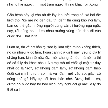
nhưng hai người, … một trăm người thì nó khác rồi. Xong !
Căn bệnh này lại còn rất dễ lây lan, bởi trong cái xã hội tặc
lưỡi thôi “kệ mẹ nó đến đâu thì đến” thì cũng khó nói lắm,
bạn có thể gặp những người cùng cái trí hướng ngu ngốc
này, rồi cùng nhau kéo nhau xuống vũng bùn đen tối của
cuộc đời. Thật là tệ.
Luận ra, thì về cơ bản tại sao lại làm việc mình không thích,
nó có nhiều lý do lắm, hoàn cảnh gia đình này, yếu tố địa lý
chẳng hạn, kinh tế nữa đi… nói chung là nếu mà nói ra thì
có cả tỉ lý do khác nhau. Nhưng mà tôi chốt lại một từ duy
nhất đó là “sợ”, sợ không dám làm, sợ không dám theo
đuổi cái mình thích, sợ mà vứt đam mê vào sọt giác, có
đúng không? Hãy tự hỏi bản thân nhé. Đừng hỏi ai cả,
đừng có lý do này nọ bao biện, hãy nghĩ cái gì mới là lý do
thật sự !