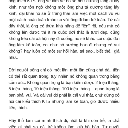
ông thích KTS, ông sẽ làm về nó sẽ như đường tăng đi lấy
kinh, như tôn ngộ không một lòng phụ tá đường tăng lấy
kinh, đại khái nó sẽ ở trạng thái làm việc một cách vù vù
một cách hoàn toàn khác so với ông đi làm kế toán. Từ cái
đấy thôi, là ông có thừa khả năng để “lên” rồi, nếu mà có
không lên được thì ít ra cuộc đời thật là tươi đẹp, cũng
không kéo cái xã hội này đi xuống, nó sẽ khác cái cuộc đời
ông làm kế toán, coi như nó sướng hơn đi nhưng có vui
không? hay luôn có một sự hối hận, tại sao.. biết thế.. giá
như..
Đời người sống chỉ có một lần, một lần cũng chả dài, tiền
có thể rất quan trọng, tuy nhiên nó không quan trọng bằng
cảm xúc. Không quan trọng là bạn kiếm được 2 triệu tháng,
5 triệu tháng, 10 triệu tháng, 100 triệu tháng… quan trọng là
bạn phải vui. Và cái vui đó phải là cái vui thật, chứ đừng có
nói cái kiểu thích KTS nhưng làm kế toán, giờ được nhiều
tiền, thích.
Hãy thử làm cái mình thích đi, nhất là khi còn trẻ, ta chả
việc gì phải sợ cả, trẻ không làm, già hồi hận. Tự quyết