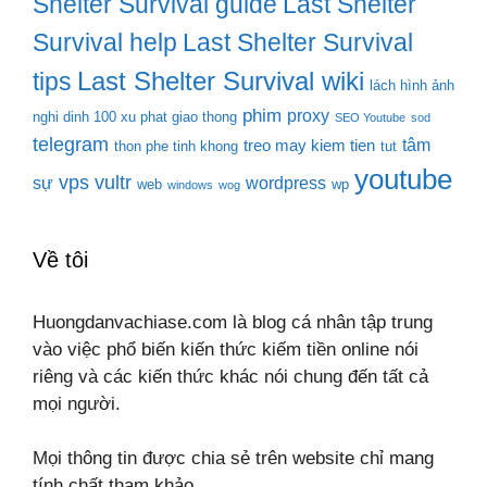
Shelter Survival guide
Last Shelter
Survival help
Last Shelter Survival
Last Shelter Survival wiki
tips
lách hình ảnh
phim
proxy
nghi dinh 100 xu phat giao thong
SEO Youtube
sod
telegram
tâm
treo may kiem tien
thon phe tinh khong
tut
youtube
vps
vultr
sự
wordpress
web
wp
windows
wog
Về tôi
Huongdanvachiase.com là blog cá nhân tập trung
vào việc phổ biến kiến thức kiếm tiền online nói
riêng và các kiến thức khác nói chung đến tất cả
mọi người.
Mọi thông tin được chia sẻ trên website chỉ mang
tính chất tham khảo.