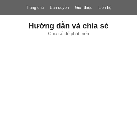
Chuyển
Trang chủ
Bản quyền
Giới thiệu
Liên hệ
đến
nội
dung
Hướng dẫn và chia sẻ
Chia sẻ để phát triển