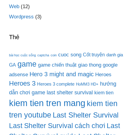
Web
(12)
Wordpress
(3)
Thẻ
cuoc song
Cốt truyện
danh gia
bài học cuộc sống
captcha
coin
game
game chiến thuật
giao thong
google
GA
Hero 3 might and magic
adsense
Heroes
Heroes 3
hướng
Heroes 3 complete
HoMM3 HD+
dẫn chơi game last shelter survival
kiem tien
kiem tien tren mang
kiem tien
tren youtube
Last Shelter Survival
Last Shelter Survival cách chơi
Last