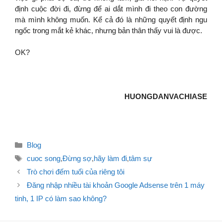
định cuộc đời đi, đừng để ai dắt mình đi theo con đường
mà mình không muốn. Kể cả đó là những quyết định ngu
ngốc trong mắt kẻ khác, nhưng bản thân thấy vui là được.
OK?
HUONGDANVACHIASE
Danh
Blog
mục
Thẻ
cuoc song
,
Đừng sợ
,
hãy làm đi
,
tâm sự
Điều
Trò chơi đếm tuổi của riêng tôi
hướng
Đăng nhập nhiều tài khoản Google Adsense trên 1 máy
bài
tinh, 1 IP có làm sao không?
viết