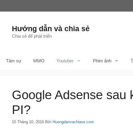
Chuyển
đến
nội
dung
Hướng dẫn và chia sẻ
Chia sẻ để phát triển
Tâm sự
MMO
Youtuber
Phim ảnh
T
Google Adsense sau kh
PI?
15 Tháng 10, 2016
Bởi
Huongdanvachiase.com