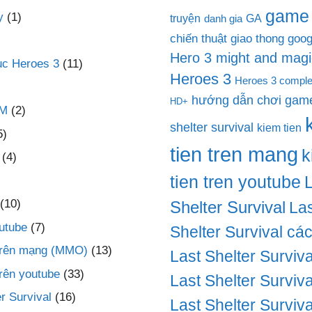
game
y
(1)
truyện
GA
danh gia
chiến thuật
giao thong
goog
Hero 3 might and magi
c Heroes 3
(11)
Heroes 3
Heroes 3 comple
hướng dẫn chơi game
HD+
PM
(2)
shelter survival
kiem tien
5)
tien tren mang
k
(4)
tien tren youtube
(10)
Shelter Survival
Las
utube
(7)
Shelter Survival cá
 trên mạng (MMO)
(13)
Last Shelter Surviva
trên youtube
(33)
Last Shelter Surviva
r Survival
(16)
Last Shelter Surviva