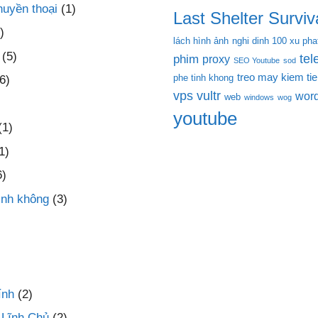
huyền thoại
(1)
Last Shelter Surviva
)
lách hình ảnh
nghi dinh 100 xu pha
(5)
te
phim
proxy
SEO Youtube
sod
treo may kiem ti
phe tinh khong
6)
vps
vultr
wor
web
windows
wog
youtube
(1)
1)
6)
inh không
(3)
ính
(2)
 Lĩnh Chủ
(2)