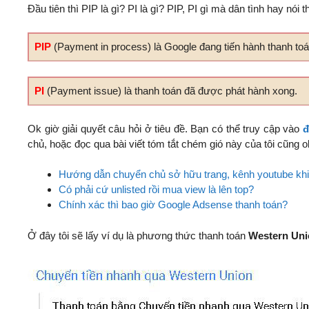
Đầu tiên thì PIP là gì? PI là gì? PIP, PI gì mà dân tình hay nói t
PIP
(Payment in process) là Google đang tiến hành thanh toá
PI
(Payment issue) là thanh toán đã được phát hành xong.
Ok giờ giải quyết câu hỏi ở tiêu đề. Bạn có thể truy cập vào
đ
chủ, hoặc đọc qua bài viết tóm tắt chém gió này của tôi cũng o
Hướng dẫn chuyển chủ sở hữu trang, kênh youtube kh
Có phải cứ unlisted rồi mua view là lên top?
Chính xác thì bao giờ Google Adsense thanh toán?
Ở đây tôi sẽ lấy ví dụ là phương thức thanh toán
Western Uni