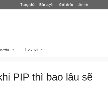
Trang chủ
Bản quyền
Giới thiệu
Liên hệ
ruyện
Trò chơi
i PIP thì bao lâu sẽ