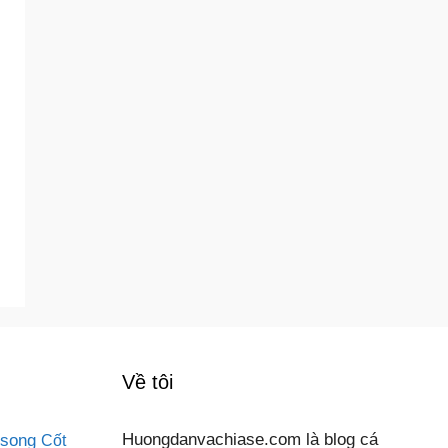
Về tôi
 song
Huongdanvachiase.com là blog cá
Cốt