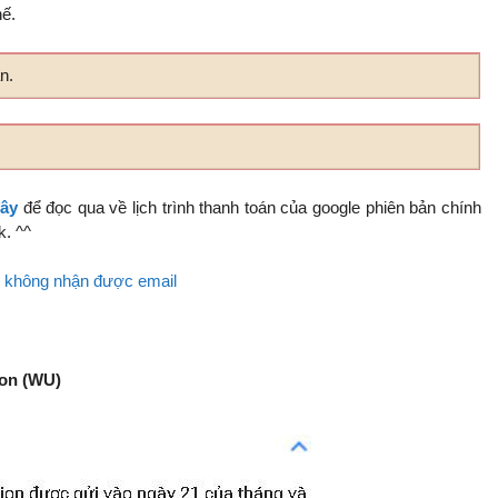
hế.
n.
ây
để đọc qua về lịch trình thanh toán của google phiên bản chính
k. ^^
i không nhận được email
on (WU)