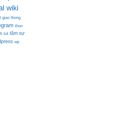
l wiki
t giao thong
legram
thon
tâm sự
en
tut
dpress
wp