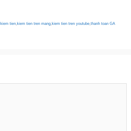
áy tinh, 1 IP có làm sao không?
date 14/09/2016)
 khi không nhận được email
,
kiem tien
,
kiem tien tren mang
,
kiem tien tren youtube
,
thanh toan GA
(Bill)