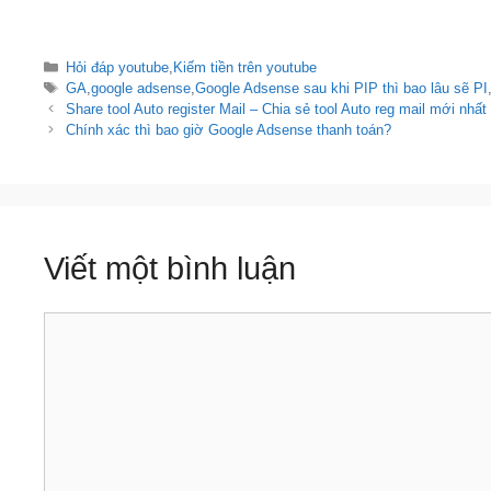
Đăng nhập nhiều tài khoản Google Adsense trên 1 m
Có phải cứ unlisted rồi mua view là lên top?
Hướng dẫn đặt mật khẩu cho trang Google Plus (up
Danh
Hỏi đáp youtube
,
Kiếm tiền trên youtube
Hướng dẫn chuyển chủ sở hữu trang, kênh youtube
mục
Thẻ
GA
,
google adsense
,
Google Adsense sau khi PIP thì bao lâu sẽ PI
Chính xác thì bao giờ Google Adsense thanh toán?
Điều
Share tool Auto register Mail – Chia sẻ tool Auto reg mail mới nhất
Vấn đề tên trên hóa đơn nhận tiền Google Adsense? 
hướng
Chính xác thì bao giờ Google Adsense thanh toán?
bài
viết
Viết một bình luận
Bình
luận