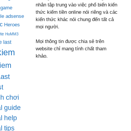
nhân tập trung vào việc phổ biến kiến
game
thức kiếm tiền online nói riêng và các
le adsense
kiến thức khác nói chung đến tất cả
c
Heroes
mọi người.
te
HoMM3
Mọi thông tin được chia sẻ trên
 last
website chỉ mang tính chất tham
kiem
khảo.
iem
Last
t
ch chơi
l guide
l help
l tips