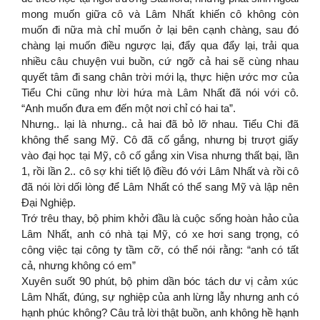
mong muốn giữa cô và Lâm Nhất khiến cô không còn
muốn đi nữa mà chỉ muốn ở lại bên cạnh chàng, sau đó
chàng lại muốn điều ngược lại, đẩy qua đẩy lại, trải qua
nhiều câu chuyện vui buồn, cứ ngỡ cả hai sẽ cùng nhau
quyết tâm đi sang chân trời mới lạ, thực hiện ước mơ của
Tiểu Chi cũng như lời hứa mà Lâm Nhất đã nói với cô.
“Anh muốn đưa em đến một nơi chỉ có hai ta”.
Nhưng.. lại là nhưng.. cả hai đã bỏ lỡ nhau. Tiểu Chi đã
không thể sang Mỹ. Cô đã cố gắng, nhưng bị trượt giấy
vào đại học tại Mỹ, cô cố gắng xin Visa nhưng thất bại, lần
1, rồi lần 2.. cô sợ khi tiết lộ điều đó với Lâm Nhất và rồi cô
đã nói lời dối lòng để Lâm Nhất có thể sang Mỹ và lập nên
Đại Nghiệp.
Trớ trêu thay, bộ phim khởi đầu là cuộc sống hoàn hảo của
Lâm Nhất, anh có nhà tại Mỹ, có xe hơi sang trọng, có
công việc tại công ty tầm cỡ, có thể nói rằng: “anh có tất
cả, nhưng không có em”
Xuyên suốt 90 phút, bộ phim dần bóc tách dư vị cảm xúc
Lâm Nhất, đúng, sự nghiệp của anh lừng lẫy nhưng anh có
hạnh phúc không? Câu trả lời thật buồn, anh không hề hạnh