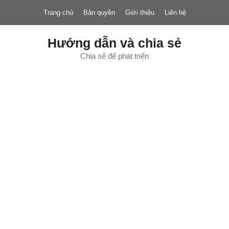
Chuyển
Trang chủ
Bản quyền
Giới thiệu
Liên hệ
đến
nội
dung
Hướng dẫn và chia sẻ
Chia sẻ để phát triển