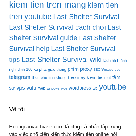
kiem tien tren mang
kiem tien
tren youtube
Last Shelter Survival
Last Shelter Survival cách chơi
Last
Shelter Survival guide
Last Shelter
Survival help
Last Shelter Survival
Last Shelter Survival wiki
tips
lách hình ảnh
phim
proxy
nghi dinh 100 xu phat giao thong
SEO Youtube
sod
telegram
tâm
treo may kiem tien
thon phe tinh khong
tut
youtube
vps
vultr
sự
wordpress
web
wp
windows
wog
Về tôi
Huongdanvachiase.com là blog cá nhân tập trung
vào việc phổ biến kiến thức kiếm tiền online nói