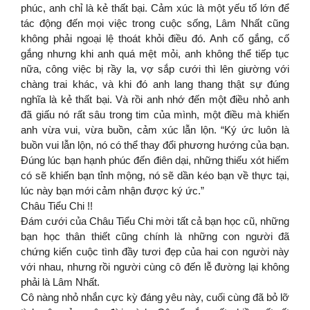
phúc, anh chỉ là kẻ thất bại. Cảm xúc là một yếu tố lớn để
tác động đến mọi việc trong cuộc sống, Lâm Nhất cũng
không phải ngoại lệ thoát khỏi điều đó. Anh cố gắng, cố
gắng nhưng khi anh quá mệt mỏi, anh không thể tiếp tục
nữa, công việc bị rầy la, vợ sắp cưới thì lên giường với
chàng trai khác, và khi đó anh lang thang thật sự đúng
nghĩa là kẻ thất bại. Và rồi anh nhớ đến một điều nhỏ anh
đã giấu nó rất sâu trong tim của mình, một điều mà khiến
anh vừa vui, vừa buồn, cảm xúc lẫn lộn. “Ký ức luôn là
buồn vui lẫn lộn, nó có thể thay đổi phương hướng của bạn.
Đúng lúc bạn hạnh phúc đến điên dại, những thiếu xót hiếm
có sẽ khiến bạn tỉnh mộng, nó sẽ dần kéo bạn về thực tại,
lúc này bạn mới cảm nhận được ký ức.”
Châu Tiểu Chi !!
Đám cưới của Châu Tiểu Chi mời tất cả bạn học cũ, những
bạn học thân thiết cũng chính là những con người đã
chứng kiến cuộc tình đầy tươi đẹp của hai con người này
với nhau, nhưng rồi người cùng cô đến lễ đường lại không
phải là Lâm Nhất.
Cô nàng nhỏ nhắn cực kỳ đáng yêu này, cuối cùng đã bỏ lỡ