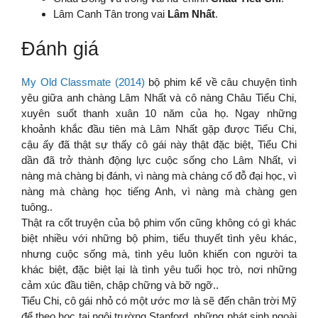
Lâm Canh Tân trong vai
Lâm Nhất
.
Đánh giá
My Old Classmate (2014)
bộ phim kể về câu chuyện tình
yêu giữa anh chàng Lâm Nhất và cô nàng Châu Tiểu Chi,
xuyên suốt thanh xuân 10 năm của họ. Ngay những
khoảnh khắc đầu tiên mà Lâm Nhất gặp được Tiểu Chi,
cậu ấy đã thật sự thấy cô gái này thật đặc biệt, Tiểu Chi
dần đã trở thành động lực cuộc sống cho Lâm Nhất, vì
nàng mà chàng bị đánh, vì nàng mà chàng cố đỗ đại học, vì
nàng mà chàng học tiếng Anh, vì nàng mà chàng gen
tuông..
Thật ra cốt truyện của bộ phim vốn cũng không có gì khác
biệt nhiều với những bộ phim, tiểu thuyết tình yêu khác,
nhưng cuộc sống mà, tình yêu luôn khiến con người ta
khác biệt, đặc biệt lại là tình yêu tuổi học trò, nơi những
cảm xúc đầu tiên, chập chững và bỡ ngỡ..
Tiểu Chi, cô gái nhỏ có một ước mơ là sẽ đến chân trời Mỹ
để theo học tại ngôi trường Stanford, những phát sinh ngoài