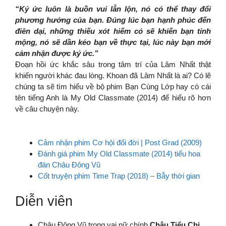
“Ký ức luôn là buồn vui lẫn lộn, nó có thể thay đổi
phương hướng của bạn. Đúng lúc bạn hạnh phúc đến
điên dại, những thiếu xót hiếm có sẽ khiến bạn tỉnh
mộng, nó sẽ dần kéo bạn về thực tại, lúc này bạn mới
cảm nhận được ký ức.”
Đoạn hồi ức khắc sâu trong tâm trí của Lâm Nhất thật
khiến người khác đau lòng. Khoan đã Lâm Nhất là ai? Có lẽ
chúng ta sẽ tìm hiểu về bộ phim Bạn Cùng Lớp hay có cái
tên tiếng Anh là My Old Classmate (2014) để hiểu rõ hơn
về câu chuyện này.
Cảm nhận phim Cơ hội đổi đời | Post Grad (2009)
Đánh giá phim My Old Classmate (2014) tiểu hoa
đán Châu Đông Vũ
Cốt truyện phim Time Trap (2018) – Bẫy thời gian
Diễn viên
Châu Đông Vũ trong vai nữ chính
Châu Tiểu Chi
.