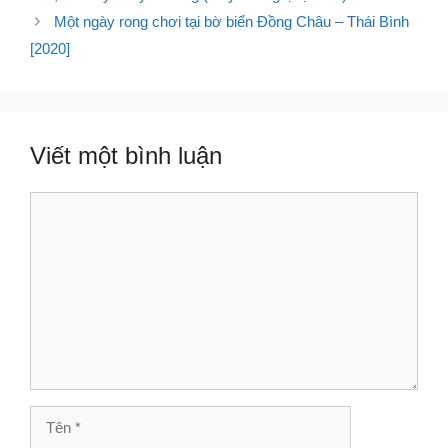
bài
Một ngày rong chơi tại bờ biển Đồng Châu – Thái Bình
viết
[2020]
Viết một bình luận
Bình
luận
Tên