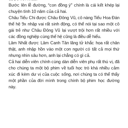
Bước lên lễ đường, “con đồng ý” chính là cái kết khép lại
chuyện tình 10 năm của cả hai.
Châu Tiểu Chi được Châu Đông Vũ, cô nàng Tiểu Hoa Đán
thế hệ 9x nhập vai rất sinh động, có thể nói tại sao một cô
gái trẻ như Châu Đông Vũ lại vượt trội hơn rất nhiều với
các đồng nghiệp cùng thế hệ cũng là điều dễ hiểu.
Lâm Nhất được Lâm Canh Tân lãng tử khắc họa rất chân
thật, anh nhập hồn vào một con người có tất cả mọi thứ
nhưng nhìn sâu hơn, anh lại chẳng có gì cả.
Cả hai diễn viên chính cùng dàn diễn viên phụ rất thú vị, đã
cho chúng ta một bộ phim về tuổi học trò khá nhiều cảm
xúc đi kèm dư vị của cuộc sống, nơi chúng ta có thể thấy
một phần của đời mình trong chính bộ phim học đường
này.