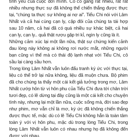
tình yêu của cuộc đời mình. Cô cố gắng rất nhiều, rất rất
nhiều nhưng thực sự đã không thể chiến thắng được thực
tại, “chúng ta thực sự không ai nợ ai”. Tiểu Chi nói với Lâm
Nhất và cả hai cùng cạn ly, cặp đôi của chúng ta tái hợp
sau 10 năm, cả hai đã có quá nhiều sự khác biệt, cả hai
cạn ly, cạn ly.. quả thật rượu gặp tri kỉ, ngìn ly cũng là ít.
Những cảm xúc lại một lần nữa, thật sự chứng kiến cảnh
đau lòng này không ai không rơi nước mắt, những người
bạn cũng vì thế mà có thái độ lạnh nhạt với Tiểu Chi, cô
sầu lại càng sầu hơn.
Trong lòng Lâm Nhất vẫn luôn đấu tranh ký ức với thực tại,
liệu có thể trở lại nữa không, liệu đã muộn chưa. Bộ phim
đã cho chúng ta thấy một cái kết giả tưởng trong mơ, Lâm
Nhất cướp hôn từ vị hôn phu của Tiểu Chi đưa tới chân trời
tươi đẹp, có lẽ dừng tại đây cũng là một cái kết cho chuyện
tình này, nhưng lại một lần nữa, cuộc sống mà, đời sao đẹp
như phim, mơ vẫn chỉ là mơ, ký ức đã không chiến thắng
được thực tế, mặc dù có lẽ Tiểu Chi không hẳn là toàn tâm
toàn ý với vị hôn phu, mặc dù trong lòng Tiểu Chi, trong
lòng Lâm Nhất vẫn luôn có nhau nhưng họ đã không đến
được với nhau.