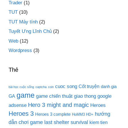
Trader
(1)
TUT
(10)
TUT Máy tính
(2)
Tuyết Ưng Lĩnh Chủ
(2)
Web
(12)
Wordpress
(3)
Thẻ
cuoc song
Cốt truyện
danh gia
bài học cuộc sống
captcha
coin
game
game chiến thuật
giao thong
google
GA
Hero 3 might and magic
adsense
Heroes
Heroes 3
hướng
Heroes 3 complete
HoMM3 HD+
dẫn chơi game last shelter survival
kiem tien